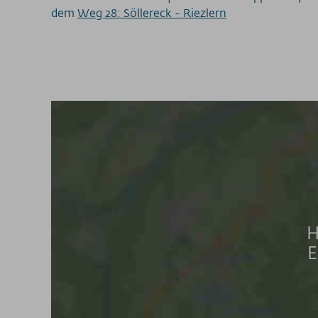
dem
Weg 28: Söllereck - Riezlern
H
E