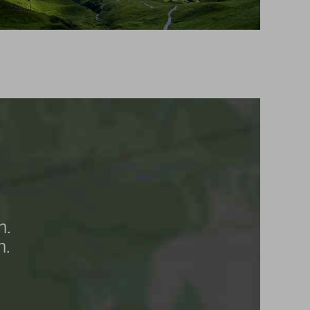
n.
n.