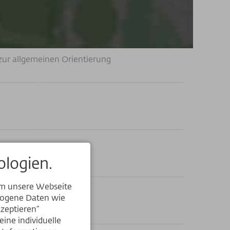
zur allgemeinen Orientierung
logien.
um unsere Webseite
ezogene Daten wie
kzeptieren“
ine individuelle