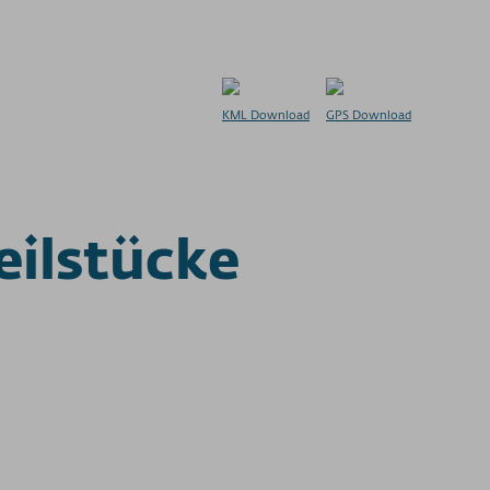
KML Download
GPS Download
ilstücke