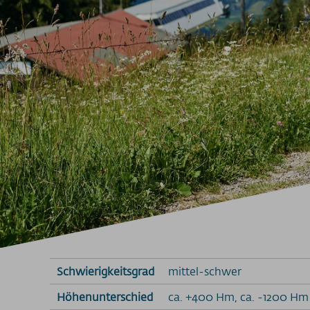
Schwierigkeitsgrad
mittel-schwer
Höhenunterschied
ca. +400 Hm, ca. -1200 Hm