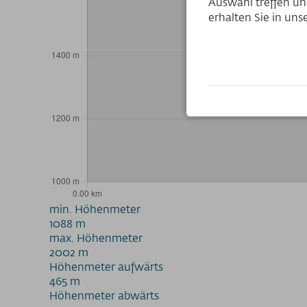
Auswahl treffen und
erhalten Sie in un
min. Höhenmeter
1088 m
max. Höhenmeter
2002 m
Höhenmeter aufwärts
465 m
Höhenmeter abwärts