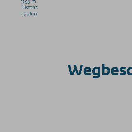
1299 m
Distanz
13.5 km
Wegbesc