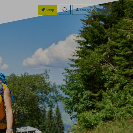
Shop
MyMountainClub