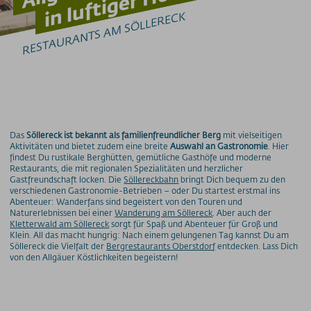
in luftiger Höhe
VERANSTALTUNGEN
RESTAURANTS AM SÖLLERECK
Veranstaltungskalender
Tagungen & Feiern
Heiraten
400 Gipfel-Brunch
Berggottesdienste
Sonnenaufgangsfahrten
BERGSCHAU
Fellhorn 2037m
Das
Söllereck ist bekannt als familienfreundlicher Berg
mit vielseitigen
Walserhaus
Aktivitäten und bietet zudem eine breite
Auswahl an Gastronomie
. Hier
BLUMENKALENDER
findest Du rustikale Berghütten, gemütliche Gasthöfe und moderne
Restaurants, die mit regionalen Spezialitäten und herzlicher
Gastfreundschaft locken. Die
Söllereckbahn
bringt Dich bequem zu den
Preise
verschiedenen Gastronomie-Betrieben – oder Du startest erstmal ins
Abenteuer: Wanderfans sind begeistert von den Touren und
Bergbahnen
Naturerlebnissen bei einer
Wanderung am Söllereck
. Aber auch der
Kletterwald am Söllereck
sorgt für Spaß und Abenteuer für Groß und
Klein. All das macht hungrig: Nach einem gelungenen Tag kannst Du am
Weitere Infos
Söllereck die Vielfalt der
Bergrestaurants Oberstdorf
entdecken. Lass Dich
von den Allgäuer Köstlichkeiten begeistern!
SOS / Notfallnummern