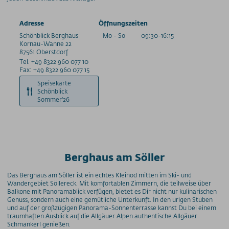
Adresse
Öffnungszeiten
Schönblick Berghaus
Mo - So
09:30-16:15
Kornau-Wanne
22
87561
Oberstdorf
Tel. +49 8322 960 077 10
Fax: +49 8322 960 077 15
Speisekarte
Schönblick
Sommer'26
Berghaus am Söller
Das Berghaus am Söller ist ein echtes Kleinod mitten im Ski- und
Wandergebiet Söllereck. Mit komfortablen Zimmern, die teilweise über
Balkone mit Panoramablick verfügen, bietet es Dir nicht nur kulinarischen
Genuss, sondern auch eine gemütliche Unterkunft. In den urigen Stuben
und auf der großzügigen Panorama-Sonnenterrasse kannst Du bei einem
traumhaften Ausblick auf die Allgäuer Alpen authentische Allgäuer
Schmankerl genießen.