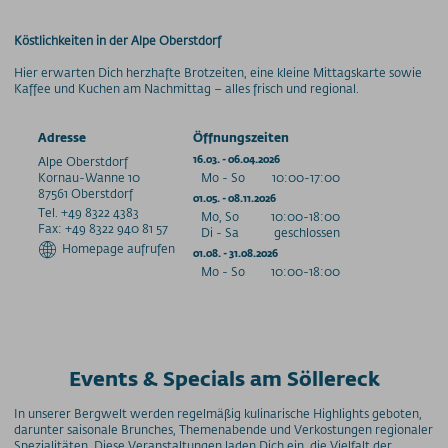
Köstlichkeiten in der Alpe Oberstdorf
Hier erwarten Dich herzhafte Brotzeiten, eine kleine Mittagskarte sowie
Kaffee und Kuchen am Nachmittag – alles frisch und regional.
Adresse
Öffnungszeiten
Alpe Oberstdorf
16.03. - 06.04.2026
Kornau-Wanne
10
Mo - So
10:00-17:00
87561
Oberstdorf
01.05. - 08.11.2026
Tel. +49 8322 4383
Mo, So
10:00-18:00
Fax: +49 8322 940 81 57
Di - Sa
geschlossen
Homepage aufrufen
01.08. - 31.08.2026
Mo - So
10:00-18:00
Events & Specials am Söllereck
In unserer Bergwelt werden regelmäßig kulinarische Highlights geboten,
darunter saisonale Brunches, Themenabende und Verkostungen regionaler
Spezialitäten. Diese Veranstaltungen laden Dich ein, die Vielfalt der