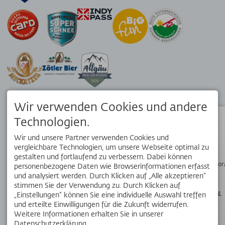
Wir verwenden Cookies und andere
APP
Technologien.
Dein Reisebegleiter vor Ort. Hol dir die kostenlose OK Bergbahnen
App!
Status
Wir und unsere Partner verwenden Cookies und
vergleichbare Technologien, um unsere Webseite optimal zu
gestalten und fortlaufend zu verbessern. Dabei können
Wanderpano
personenbezogene Daten wie Browserinformationen erfasst
SOCIAL MEDIA
und analysiert werden. Durch Klicken auf „Alle akzeptieren“
stimmen Sie der Verwendung zu. Durch Klicken auf
Webcams &
„Einstellungen“ können Sie eine individuelle Auswahl treffen
Wetter
und erteilte Einwilligungen für die Zukunft widerrufen.
Weitere Informationen erhalten Sie in unserer
WERDE TEIL UNSERES TEAMS
Datenschutzerklärung.