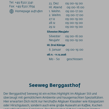
Tel. +49 8322 3341
23. Dez
09:00-19:00
Fax: +49 8322 7654
Hl. Abend
09:00-16:00
Homepage aufrufen
1. Weihn.
09:00-17:00
2. Weihn.
09:00-17:00
27.12
09:00-19:00
28.12
09:00-19:00
29.12
09:00-19:00
Silvester/Neujahr
Silvester
09:00-16:00
Neujahr
09:00-19:00
Hl. Drei Könige
6. Januar
09:00-19:00
08.11. - 11.12.2026
Mo - So
geschlossen
Seeweg Berggasthof
Der Berggasthof Seeweg ist ein echtes Highlight im Allgäuer Stil und
überzeugt mit gemütlichem Ambiente und hausgemachten Spezialitäten.
Hier erwarten Dich nicht nur herzhafte Allgäuer Klassiker wie Kässpatzen
oder Hirschgulasch, sondern auch eine große Auswahl an Kaffee, Kuchen