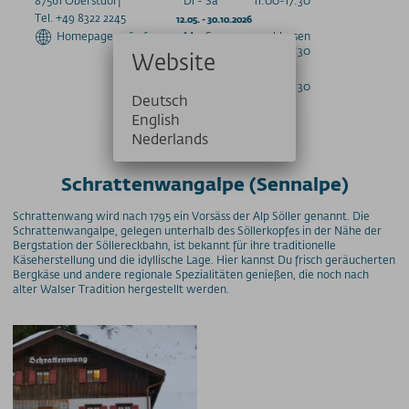
Tel. +49 8322 2245
12.05. - 30.10.2026
Homepage aufrufen
Mo, So
geschlossen
Di - Sa
11:00-17:30
Website
Warme Küche
Täglich
12:00-16:30
Deutsch
English
Nederlands
Schrattenwangalpe (Sennalpe)
Schrattenwang wird nach 1795 ein Vorsäss der Alp Söller genannt. Die
Schrattenwangalpe, gelegen unterhalb des Söllerkopfes in der Nähe der
Bergstation der Söllereckbahn, ist bekannt für ihre traditionelle
Käseherstellung und die idyllische Lage. Hier kannst Du frisch geräucherten
Bergkäse und andere regionale Spezialitäten genießen, die noch nach
alter Walser Tradition hergestellt werden.