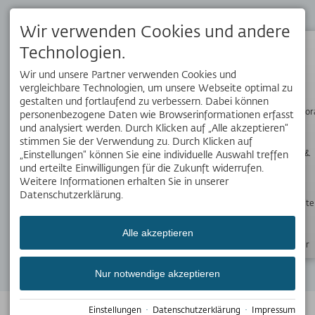
Dein Reisebegleiter vor Ort. Hol dir die kostenlose OK Bergbahnen
App!
Wir verwenden Cookies und andere
Technologien.
Status
Wir und unsere Partner verwenden Cookies und
SOCIAL MEDIA
vergleichbare Technologien, um unsere Webseite optimal zu
gestalten und fortlaufend zu verbessern. Dabei können
Wanderpano
personenbezogene Daten wie Browserinformationen erfasst
und analysiert werden. Durch Klicken auf „Alle akzeptieren“
stimmen Sie der Verwendung zu. Durch Klicken auf
WERDE TEIL UNSERES TEAMS
Webcams &
„Einstellungen“ können Sie eine individuelle Auswahl treffen
Wetter
Aktuellen haben wir 21 interessante Stellenangebote für Dich.
und erteilte Einwilligungen für die Zukunft widerrufen.
Weitere Informationen erhalten Sie in unserer
alle 21 Stellenangebote
Datenschutzerklärung.
Öffnungszeite
NEWSLETTER
Bleib mit unseren Newslettern immer auf dem
Alle akzeptieren
Laufenden.
Newsletter
Jetzt anmelden
Nur notwendige akzeptieren
© 2026 OBERSTDORF KLEINWALSERTAL Bergbahnen
Erstellt mit
Einstellungen
·
Datenschutzerklärung
·
Impressum
Tramino