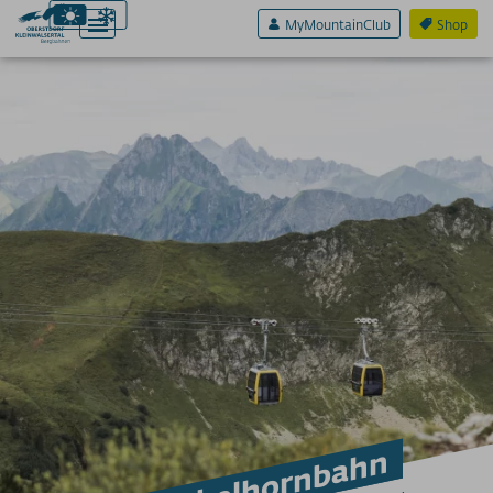
MyMountainClub
Shop
Aktiv & Sport
Erlebnis & Spaß
Genuss & Sinne
Preise
Bergbahnen
Weitere Infos
SERVICE A-Z
Anreise
App