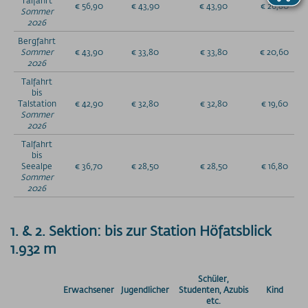
€ 56,90
€ 43,90
€ 43,90
€ 26,80
Preise - Heuberg
Sommer
2026
Preise - Ifenbahn
Bergfahrt
Saisonkarte
Sommer
€ 43,90
€ 33,80
€ 33,80
€ 20,60
Superschnee Jahres- & Saisonkarte
2026
Saisonkarte Allgäu-Gletscher-Card
Talfahrt
bis
Jahreskarte Allgäu 365+
Talstation
€ 42,90
€ 32,80
€ 32,80
€ 19,60
Sommer
Gipfel(S)pass Mehrtageskarten
2026
GUT-Ticket Mehrtageskarten
Talfahrt
Parkplatzpreise
bis
Seealpe
€ 36,70
€ 28,50
€ 28,50
€ 16,80
Sommer
UNTERNEHMEN
2026
MyMountainNature
Maßnahmen zur Qualitätsverbesserung
1. & 2. Sektion: bis zur Station Höfatsblick
Aktionärsinfos
1.932 m
Ansprechpartner
Geschichte
Schüler,
Technische Daten
Erwachsener
Jugendlicher
Studenten, Azubis
Kind
etc.
Freie Stellen