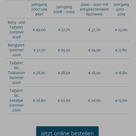
Jahrgang
2000 - 2007 mit
Jahrgang
Jahrgang
2007 und
entsprechendem
2010 -
PRESSE
2008 - 2009
älter
Nachweis
2019
PARTNER/LINKS
Berg- und
Talfahrt
€ 49,00
€ 37,70
€ 37,70
€ 23,00
Sommer
SOS / Notfallnummern
2026
Bergfahrt
Sommer
€ 37,70
€ 29,50
€ 29,50
€ 17,80
2026
Talfahrt
bis
Talstation
€ 36,70
€ 28,50
€ 28,50
€ 16,80
Sommer
2026
Talfahrt
bis
Seealpe
€ 26,80
€ 20,60
€ 20,60
€ 13,00
Sommer
2026
Jetzt online bestellen