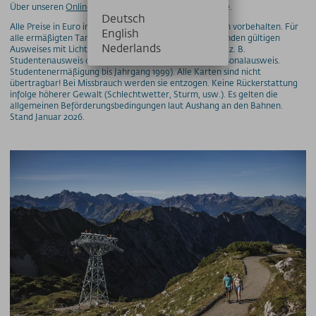
Über unseren
Online-Shop
erhältst Du auch Gutscheine.
Deutsch
Alle Preise in Euro inkl. MwSt. Irrtümer und Änderungen vorbehalten. Für
English
alle ermäßigten Tarife ist die Vorlage eines entsprechenden gültigen
Nederlands
Ausweises mit Lichtbild und Altersangabe erforderlich ( z. B.
Studentenausweis ohne Bild nur in Verbindung mit Personalausweis.
Studentenermäßigung bis Jahrgang 1999). Alle Karten sind nicht
übertragbar! Bei Missbrauch werden sie entzogen. Keine Rückerstattung
infolge höherer Gewalt (Schlechtwetter, Sturm, usw.). Es gelten die
allgemeinen Beförderungsbedingungen laut Aushang an den Bahnen.
Stand Januar 2026.