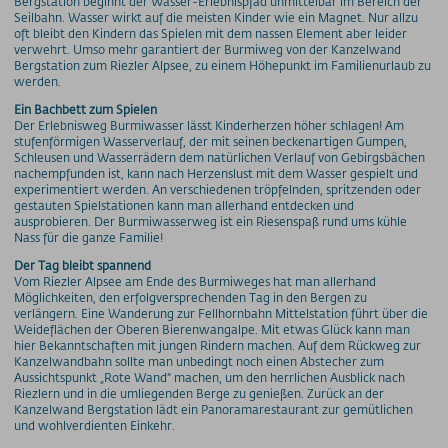
Bergstation beginnt der Wasser-Erlebnispfad unmittelbar im Bereich der
Seilbahn. Wasser wirkt auf die meisten Kinder wie ein Magnet. Nur allzu
oft bleibt den Kindern das Spielen mit dem nassen Element aber leider
verwehrt. Umso mehr garantiert der Burmiweg von der Kanzelwand
Bergstation zum Riezler Alpsee, zu einem Höhepunkt im Familienurlaub zu
werden.
Ein Bachbett zum Spielen
Der Erlebnisweg Burmiwasser lässt Kinderherzen höher schlagen! Am
stufenförmigen Wasserverlauf, der mit seinen beckenartigen Gumpen,
Schleusen und Wasserrädern dem natürlichen Verlauf von Gebirgsbächen
nachempfunden ist, kann nach Herzenslust mit dem Wasser gespielt und
experimentiert werden. An verschiedenen tröpfelnden, spritzenden oder
gestauten Spielstationen kann man allerhand entdecken und
ausprobieren. Der Burmiwasserweg ist ein Riesenspaß rund ums kühle
Nass für die ganze Familie!
Der Tag bleibt spannend
Vom Riezler Alpsee am Ende des Burmiweges hat man allerhand
Möglichkeiten, den erfolgversprechenden Tag in den Bergen zu
verlängern. Eine Wanderung zur Fellhornbahn Mittelstation führt über die
Weideflächen der Oberen Bierenwangalpe. Mit etwas Glück kann man
hier Bekanntschaften mit jungen Rindern machen. Auf dem Rückweg zur
Kanzelwandbahn sollte man unbedingt noch einen Abstecher zum
Aussichtspunkt „Rote Wand“ machen, um den herrlichen Ausblick nach
Riezlern und in die umliegenden Berge zu genießen. Zurück an der
Kanzelwand Bergstation lädt ein Panoramarestaurant zur gemütlichen
und wohlverdienten Einkehr.