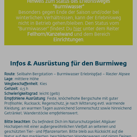
Hinweis zum Status des Erlebnisweges
"Burmiwasser"
Besonders gegen Ende der Saison und/oder bei
winterlichen Verhältnissen, kann der Erlebnisweg
nicht in Betrieb gehen/bleiben. Den Status vom
"Burmiwasser" findest Du
hier
unter dem Reiter
Fellhorn/Kanzelwand
und dem Bereich
Einrichtungen
.
Infos & Ausrüstung für den Burmiweg
Route
: Seilbahn Bergstation – Burmiwasser Erlebnispfad – Riezler Alpsee
Lage
: mittlere Höhe
Wegbeschaffenheit
: Kies
Gehzeit
: 0,5 h
Schwierigkeitsgrad
: leicht (gelb)
Empfohlene Ausrüstung
: Feste, knöchelhohe Bergschuhe mit guter
Profilsohle; Rucksack; Regenschutz, je nach Witterung evtl. wärmende
Kleidung; an warmen Tagen ausreichend Sonnenschutz sowie hinreichend
Getränke!; Wanderstöcke empfehlenswert.
Bitte beachten
: Du befindest Dich im Naturschutzgebiet Allgäuer
Hochalpen mit einer außergewöhnlichen Vielfalt an seltenen und
geschützten Tier- und Pflanzenarten. Bitte bleib aus Rücksicht auf die
Natur auf den markierten, beschilderten Wanderwegen und nimm Deinen