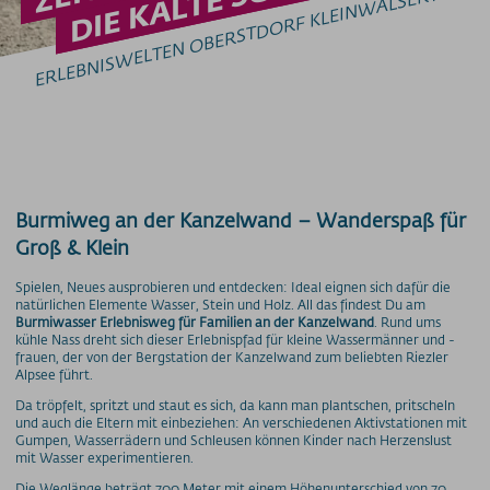
ERLEBNISWELTEN OBERSTDORF KLEINWALSERTAL
GRUPPEN & SCHULEN
Gruppenangebote
Schulklassenangebote
Genuss & Sinne
Preise
Bergbahnen
Burmiweg an der Kanzelwand – Wanderspaß für
Weitere Infos
Groß & Klein
SOS / Notfallnummern
Spielen, Neues ausprobieren und entdecken: Ideal eignen sich dafür die
natürlichen Elemente Wasser, Stein und Holz. All das findest Du am
Burmiwasser Erlebnisweg für Familien an der Kanzelwand
. Rund ums
kühle Nass dreht sich dieser Erlebnispfad für kleine Wassermänner und -
frauen, der von der Bergstation der Kanzelwand zum beliebten Riezler
Alpsee führt.
Da tröpfelt, spritzt und staut es sich, da kann man plantschen, pritscheln
und auch die Eltern mit einbeziehen: An verschiedenen Aktivstationen mit
Gumpen, Wasserrädern und Schleusen können Kinder nach Herzenslust
mit Wasser experimentieren.
Die Weglänge beträgt 700 Meter mit einem Höhenunterschied von 70