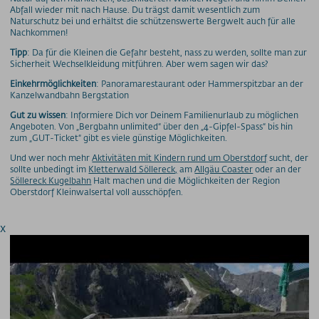
Abfall wieder mit nach Hause. Du trägst damit wesentlich zum
Naturschutz bei und erhältst die schützenswerte Bergwelt auch für alle
Nachkommen!
Tipp
: Da für die Kleinen die Gefahr besteht, nass zu werden, sollte man zur
Sicherheit Wechselkleidung mitführen. Aber wem sagen wir das?
Einkehrmöglichkeiten
: Panoramarestaurant oder Hammerspitzbar an der
Kanzelwandbahn Bergstation
Gut zu wissen
: Informiere Dich vor Deinem Familienurlaub zu möglichen
Angeboten. Von „Bergbahn unlimited“ über den „4-Gipfel-Spass“ bis hin
zum „GUT-Ticket“ gibt es viele günstige Möglichkeiten.
Und wer noch mehr
Aktivitäten mit Kindern rund um Oberstdorf
sucht, der
sollte unbedingt im
Kletterwald Söllereck,
am
Allgäu Coaster
oder an der
Söllereck Kugelbahn
Halt machen und die Möglichkeiten der Region
Oberstdorf Kleinwalsertal voll ausschöpfen.
x