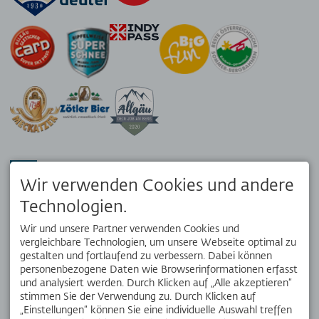
APP
Wir verwenden Cookies und andere
Dein Reisebegleiter vor Ort. Hol dir die kostenlose OK Bergbahnen
App!
Technologien.
Status
Wir und unsere Partner verwenden Cookies und
vergleichbare Technologien, um unsere Webseite optimal zu
gestalten und fortlaufend zu verbessern. Dabei können
SOCIAL MEDIA
Wanderpano
personenbezogene Daten wie Browserinformationen erfasst
und analysiert werden. Durch Klicken auf „Alle akzeptieren“
stimmen Sie der Verwendung zu. Durch Klicken auf
Webcams &
„Einstellungen“ können Sie eine individuelle Auswahl treffen
Wetter