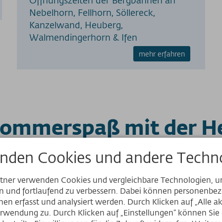
Nebelhorn, Fellhorn, Söllereck,
Kanzelwand, Heuberg,
Walmendingerhorn & Ifen
mehr erfahren
Sommerspaß mit der 
nden Cookies und andere Techno
Wünsche offen: Naturbelassene Strecken vor einer eindruck
rtner verwenden Cookies und vergleichbare Technologien, 
ngshängen
von seiner familienfreundlichsten Seite und
punkte
en und fortlaufend zu verbessern. Dabei können personenb
biet für Anfänger!
Website
en erfasst und analysiert werden. Durch Klicken auf „Alle a
rwendung zu. Durch Klicken auf „Einstellungen“ können Sie e
sie über
22 Pistenkilometer
am Heuberg. Neben perfekt präpa