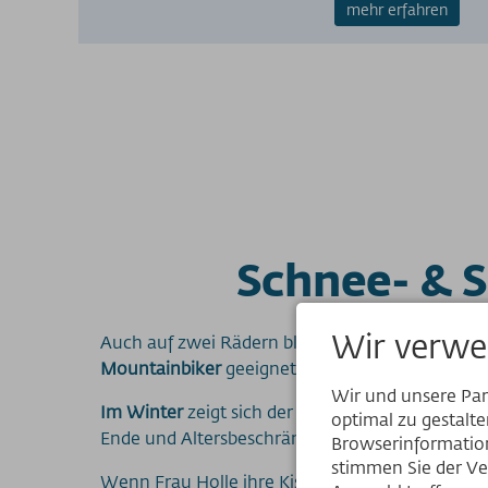
mehr erfahren
Schnee- & 
Wir verwe
Auch auf zwei Rädern bleiben im Sommer keine 
Mountainbiker
geeignet.
Wir und unsere Pa
Im Winter
zeigt sich der Berg mit
leichten Übu
optimal zu gestalt
Ende und Altersbeschränkung in unserem
Skige
Browserinformation
stimmen Sie der Ve
Wenn Frau Holle ihre Kissen schüttelt, bedeckt 