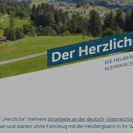
Der Herzlich
H
B
N
M
KL
AL
R
DI
A
er „Herzliche“ mehrere
Skigebiete an der deutsch-österreichi
te an und starten ohne Fahrzeug mit der Heubergbahn in ihr 