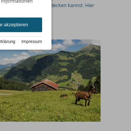
e Informationen
wanderwegen
für dich entdecken kannst. Hier
le akzeptieren
rklärung
·
Impressum