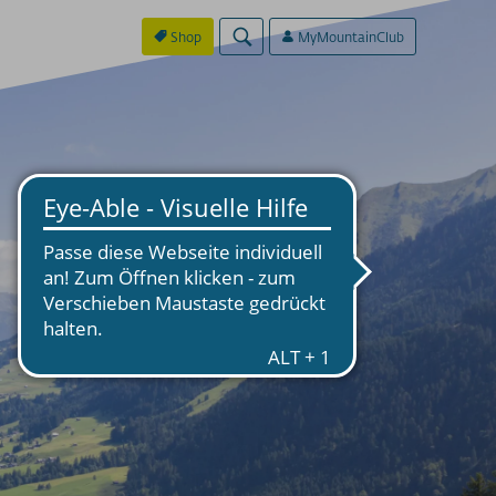
Shop
MyMountainClub