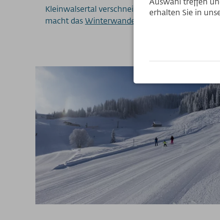
Auswahl treffen und
Kleinwalsertal verschneite Berglandschaften mi
erhalten Sie in un
macht das
Winterwandern im Allgäu
richtig Spa