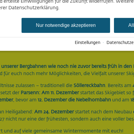
Deutsch
 erteilte Einwilligungen für die Zukunft widerrufen. Weiter
English
serer Datenschutzerklärung.
Nederlands
Nur notwendige akzeptieren
Al
auf die Wintersai
Einstellungen
·
Datenschutze
e unserer Bergbahnen wie noch nie zuvor bereits früh in den 
 für euch noch mehr Möglichkeiten, die Vielfalt unserer Ski
nisse zulassen – traditionell die
Söllereckbahn
. Bereits am
 setzt der
Parsenn: Am 11. Dezember
startet das Skigebiet so 
zember
, bevor am
12. Dezember die Nebelhornbahn
und am
1
an Heiligabend:
Am 24. Dezember
startet nach dem Neubau
/27 nicht nur eine der frühesten, sondern auch eine voller 
art und auf viele gemeinsame Wintermomente mit euch!