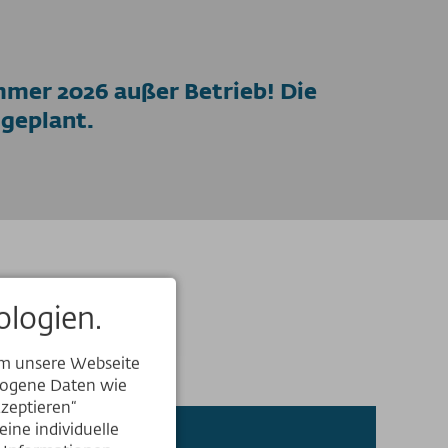
er 2026 außer Betrieb! Die
 geplant.
logien.
um unsere Webseite
ezogene Daten wie
kzeptieren“
ine individuelle