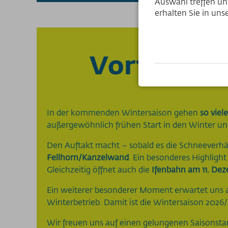
Auswahl treffen und
erhalten Sie in un
Vorfreude 
In der kommenden Wintersaison gehen
so viel
außergewöhnlich frühen Start in den Winter und
Den Auftakt macht – sobald es die Schneeverhält
Fellhorn/Kanzelwand
. Ein besonderes Highlight
Gleichzeitig öffnet auch die
Ifenbahn am 11. De
Ein weiterer besonderer Moment erwartet uns 
Winterbetrieb. Damit ist die Wintersaison 2026
Wir freuen uns auf einen gelungenen Saisonst