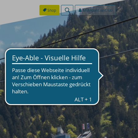
Shop
MyMountainClub