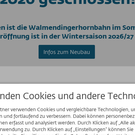
 ist die Walmendingerhornbahn im Somm
öffnung ist in der Wintersaison 2026/27
Infos zum Neubau
Aktueller Status der Anlagen & Wanderwege
nden Cookies und andere Techno
rtner verwenden Cookies und vergleichbare Technologien, 
en und fortlaufend zu verbessern. Dabei können personenb
Website
en erfasst und analysiert werden. Durch Klicken auf „Alle a
Öffnungszeiten Wintersaison 2026/27
rwendung zu. Durch Klicken auf „Einstellungen“ können Sie e