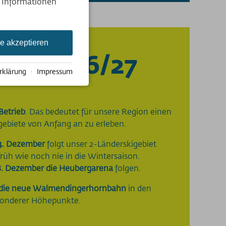
e Informationen
le akzeptieren
son 2026/27
rklärung
·
Impressum
Betrieb
. Das bedeutet für unsere Region einen
gebiete von Anfang an zu erleben.
4. Dezember
folgt unser 2-Länderskigebiet
früh wie noch nie in die Wintersaison.
8. Dezember die Heubergarena
folgen.
die neue Walmendingerhornbahn
in den
besonderer Höhepunkte.