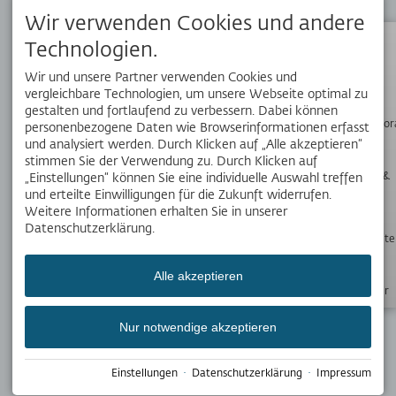
Wir verwenden Cookies und andere
APP
Technologien.
Dein Reisebegleiter vor Ort. Hol dir die kostenlose OK Bergbahnen
App!
Status
Wir und unsere Partner verwenden Cookies und
vergleichbare Technologien, um unsere Webseite optimal zu
gestalten und fortlaufend zu verbessern. Dabei können
Wanderpano
personenbezogene Daten wie Browserinformationen erfasst
SOCIAL MEDIA
und analysiert werden. Durch Klicken auf „Alle akzeptieren“
stimmen Sie der Verwendung zu. Durch Klicken auf
Webcams &
„Einstellungen“ können Sie eine individuelle Auswahl treffen
Wetter
und erteilte Einwilligungen für die Zukunft widerrufen.
Weitere Informationen erhalten Sie in unserer
WERDE TEIL UNSERES TEAMS
Datenschutzerklärung.
Öffnungszeite
Aktuellen haben wir 21 interessante Stellenangebote für Dich.
alle 21 Stellenangebote
Alle akzeptieren
Newsletter
NEWSLETTER
Bleib mit unseren Newslettern immer auf dem
Nur notwendige akzeptieren
Laufenden.
Jetzt anmelden
Einstellungen
·
Datenschutzerklärung
·
Impressum