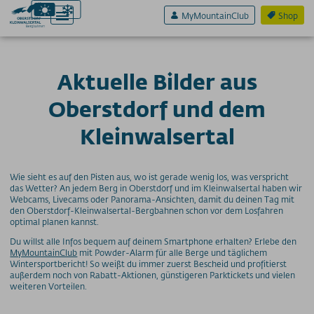
MyMountainClub
Shop
Aktuelle Bilder aus
Aktiv & Sport
Oberstdorf und dem
Erlebnis & Spaß
Kleinwalsertal
Genuss & Sinne
Preise
Wie sieht es auf den Pisten aus, wo ist gerade wenig los, was verspricht
das Wetter? An jedem Berg in Oberstdorf und im Kleinwalsertal haben wir
Webcams, Livecams oder Panorama-Ansichten, damit du deinen Tag mit
Bergbahnen
den Oberstdorf-Kleinwalsertal-Bergbahnen schon vor dem Losfahren
optimal planen kannst.
Weitere Infos
Du willst alle Infos bequem auf deinem Smartphone erhalten? Erlebe den
MyMountainClub
mit Powder-Alarm für alle Berge und täglichem
SERVICE A-Z
Wintersportbericht! So weißt du immer zuerst Bescheid und profitierst
außerdem noch von Rabatt-Aktionen, günstigeren Parktickets und vielen
Anreise
weiteren Vorteilen.
App