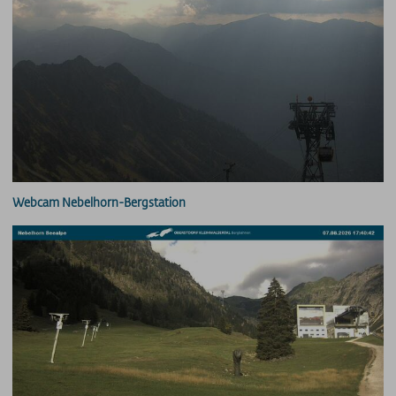
Preise - Heuberg
Preise - Ifenbahn
Saisonkarte
Superschnee Jahres- & Saisonkarte
Saisonkarte Allgäu-Gletscher-Card
Jahreskarte Allgäu 365+
Gipfel(S)pass Mehrtageskarten
GUT-Ticket Mehrtageskarten
Parkplatzpreise
Webcam Nebelhorn-Bergstation
UNTERNEHMEN
MyMountainNature
Maßnahmen zur Qualitätsverbesserung
Aktionärsinfos
Ansprechpartner
Geschichte
Technische Daten
Freie Stellen