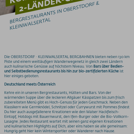
VERANSTALTUNGEN
BE
REST
A
U
R
A
NTS I
N 
O
BE
RST
D
O
RF 
& 
KLEI
N
W
ALSE
RT
Veranstaltungskalender
Tagungen & Feiern
R
G
AL
Heiraten
400 Gipfel-Brunch
Berggottesdienste
Sonnenaufgangsfahrten
BERGSCHAU
Fellhorn 2037m
Die OBERSTDORF · KLEINWALSERTAL BERGBAHNEN bieten neben 130 km
Walserhaus
Piste und einem weitläufigen Wanderwegenetz in gleich zwei Ländern
auch kulinarische Genüsse auf höchstem Niveau. Von
Bars über Bedien-
BLUMENKALENDER
und Selbstbedienungsrestaurants bis hin zur bio-zertifizierten Küche
ist
hier einiges geboten.
Preise
Deutschland meets Österreich
Bergbahnen
Kehre ein in unseren Bergrestaurants, Hütten und Bars. Von der
wärmenden Suppe über die leckeren Allgäuer Kässpatzen bis zum frisch
zubereiteten Menü gibt es Hoch-Genuss für jeden Geschmack. Neben den
Weitere Infos
Klassikern wie Germknödel, Schnitzel oder Currywurst mit Pommes findest
Du hier auch ausgefallenere Kreationen wie den Walser Hackfleisch-
Eintopf, Hotdogs mit Bauernwurst, den Ifen-Burger oder die Bio-Vollkorn-
SOS / Notfallnummern
Lasagne. Jedes Restaurant wartet mit seinen ganz eigenen Kreationen
und kulinarischen Highlights auf Dich, aber eins haben sie alle gemeinsam:
Hungrig geht hier kein Wintersportler oder Wanderer nach Hause.