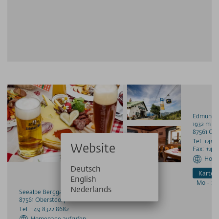
Edmund-P
1932 m ü.
87561
Obe
Tel. +49 
Website
Fax: +49 
Home
Deutsch
Karte 
English
Mo - S
Nederlands
Seealpe Berggasthof
87561
Oberstdorf
Tel. +49 8322 8682
Homepage aufrufen