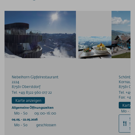
Nebelhorn Gipfelrestaurant
Schönbli
2224
Kornau-
87561
Oberstdorf
87561
Obe
Tel. +49 8322 960 017 22
Tel. +49 
Fax: +49 
Karte anzeigen
Karte 
Allgemeine Öffnungszeiten
Mo - S
Mo - So
09:00-16:00
Spe
04.05. - 22.05.2026
Sch
Mo - So
geschlossen
So