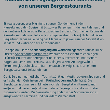
von unseren Bergrestaurants
Ein ganz besonderes Highlight ist unser
Gondelmenü in der
Kanzelwandbahn!
Speise mit bis zu vier Personen im kleinen Rahmen und
geh auf eine kulinarische Reise zwischen Berg und Tal. In einer Kabine der
Kanzelwandbahn wartet ein festlich gedeckter Tisch auf Dich und Deine
Begleitung. Jeder neue Gang des Menüs wird jeweils an der Gipfelstation
serviert und während der Fahrt genossen.
Den spektakulären
Sonnenaufgang am Walmendingerhorn
kannst Du bei
unseren
Sonnenaufgangsfahrten
wahlweise mit einem reichhaltigen
Frühstücksbuffet oder entspannt bei einer Butterbreze und frischem
Kaffee auf der Sonnenterrasse ausklingen lassen. An ausgewählten
Terminen gibt es in diesem Rahmen auch die Möglichkeit, an einem
Berggottesdienst
teilzunehmen.
Genieße einen gemütlichen Tag mit zünftiger Musik, leckeren Speisen und
erfrischenden Getränken beim
Frühschoppen am Adlerhorst
. Die
Berghütte liegt nur zehn Minuten von der Bergstation Kanzelwand
entfernt und bietet laufend wechselnde Tagesgerichte, die mit Liebe
zubereitet werden. Die Veranstaltung findet in der Sommersaison zu
ausgewählten Terminen und bei jedem Wetter statt!