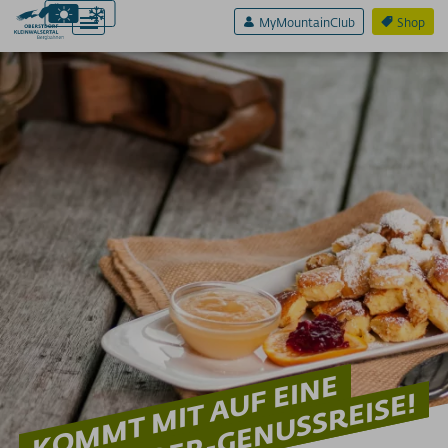
MyMountainClub
Shop
Aktiv & Sport
Erlebnis & Spaß
Genuss & Sinne
NATURGENIESSER
GASTRONOMIE
Restaurants am Fellhorn
Restaurants am Heuberg
Restaurants am Ifen
Restaurants am Nebelhorn
KOMMT MIT AUF EINE
Restaurants am Söllereck
2-LÄNDER-GENUSSREISE!
Restaurants am Walmendingerhorn
Restaurants an der Kanzelwand