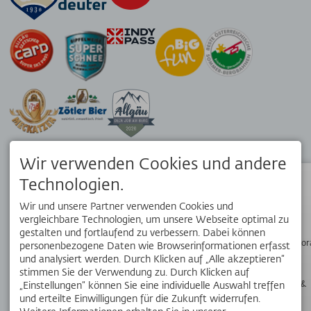
Wir verwenden Cookies und andere
APP
Technologien.
Dein Reisebegleiter vor Ort. Hol dir die kostenlose OK Bergbahnen
App!
Status
Wir und unsere Partner verwenden Cookies und
vergleichbare Technologien, um unsere Webseite optimal zu
gestalten und fortlaufend zu verbessern. Dabei können
Wanderpano
personenbezogene Daten wie Browserinformationen erfasst
SOCIAL MEDIA
und analysiert werden. Durch Klicken auf „Alle akzeptieren“
stimmen Sie der Verwendung zu. Durch Klicken auf
Webcams &
„Einstellungen“ können Sie eine individuelle Auswahl treffen
Wetter
und erteilte Einwilligungen für die Zukunft widerrufen.