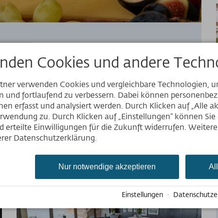
nden Cookies und andere Techno
ts servieren wir kulinarische
rtner verwenden Cookies und vergleichbare Technologien, 
k bis zum Mittagessen beim
en und fortlaufend zu verbessern. Dabei können personenb
blick am Nebelhorn.
Website
en erfasst und analysiert werden. Durch Klicken auf „Alle a
rwendung zu. Durch Klicken auf „Einstellungen“ können Sie e
mehr erfahren
Deutsch
 erteilte Einwilligungen für die Zukunft widerrufen. Weiter
English
serer Datenschutzerklärung.
Nederlands
Nur notwendige akzeptieren
Al
Einstellungen
·
Datenschutze