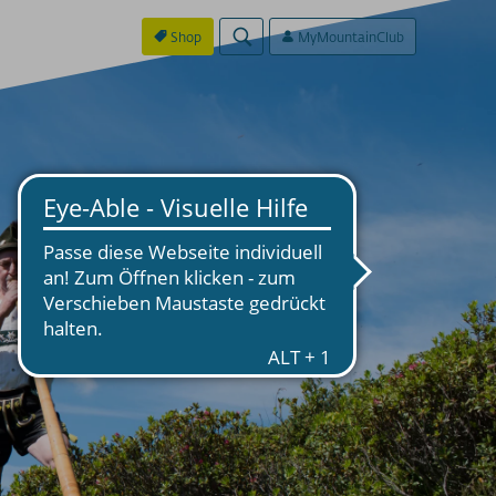
Shop
MyMountainClub