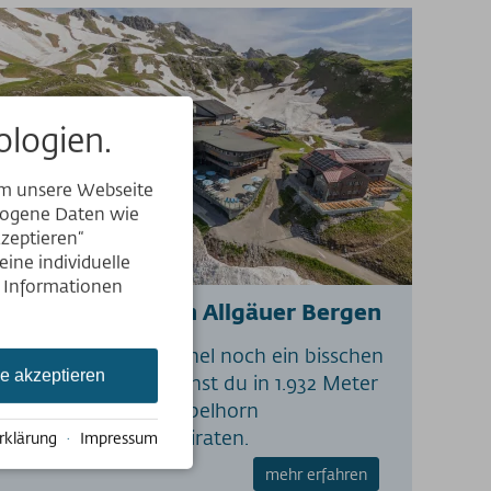
logien.
um unsere Webseite
ezogene Daten wie
kzeptieren“
ine individuelle
e Informationen
Hochzeit in den Allgäuer Bergen
Um dem (7.) Himmel noch ein bisschen
le akzeptieren
näher zu sein, kannst du in 1.932 Meter
Höhe auf dem Nebelhorn
standesamtlich heiraten.
rklärung
·
Impressum
mehr erfahren