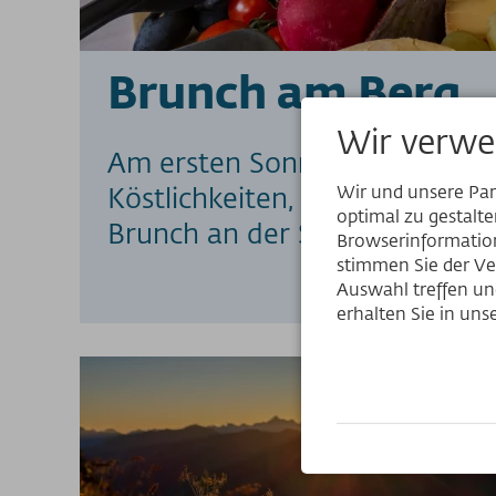
Brunch am Berg
Wir verwe
Am ersten Sonntag jedes Mona
Wir und unsere Pa
Köstlichkeiten, vom Frühstüc
optimal zu gestalt
Brunch an der Station Höfats
Browserinformation
stimmen Sie der Ve
Auswahl treffen und
erhalten Sie in un