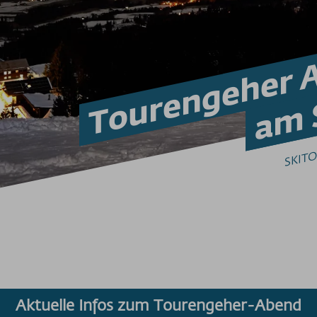
Tourengeher 
am 
SKIT
Aktuelle Infos zum Tourengeher-Abend