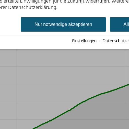
Deutsch
 erteilte Einwilligungen für die Zukunft widerrufen. Weiter
English
serer Datenschutzerklärung.
Nederlands
rläufe / GPS-Daten wurden manuell erstellt und dienen nur 
Nur notwendige akzeptieren
Al
Einstellungen
·
Datenschutze