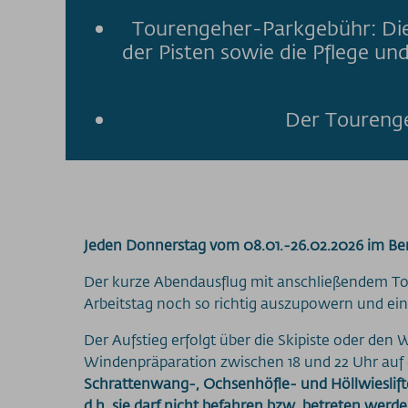
Tourengeher-Parkgebühr: Die
der Pisten sowie die Pflege u
Der Tourenge
Jeden Donnerstag vom 08.01.-26.02.2026 im Be
Der kurze Abendausflug mit anschließendem To
Arbeitstag noch so richtig auszupowern und ei
Der Aufstieg erfolgt über die Skipiste oder d
Windenpräparation zwischen 18 und 22 Uhr auf d
Schrattenwang-, Ochsenhöfle- und Höllwieslifte
d.h. sie darf nicht befahren bzw. betreten werde