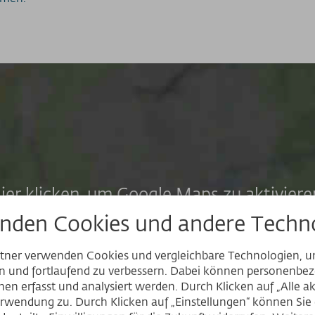
ier klicken, um Google Maps zu aktiviere
s gelten unsere Datenschutzbedingunge
nden Cookies und andere Techno
rtner verwenden Cookies und vergleichbare Technologien, 
en und fortlaufend zu verbessern. Dabei können personenb
Website
en erfasst und analysiert werden. Durch Klicken auf „Alle a
rwendung zu. Durch Klicken auf „Einstellungen“ können Sie e