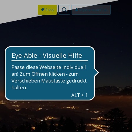
Shop
MyMountainClub