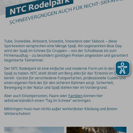
NTC Rodelpark
SCHNEEVERGNÜGEN AUCH FÜR NICHT-SKIFAHRER
GRUPPEN & SCHULEN
Gruppenangebote
Schulklassenangebote
Genuss & Sinne
Preise
Tube, Snowbike, Airboard, Snowfox, Snowdeck oder Skibock – diese
Sportexoten versprechen eine Menge Spaß. Am sogenannten Blue Day
Skigebiete
wird der Spaß im Schnee für Gruppen – von der Schulklasse bis zum
Firmenausflug – zu besonders günstigen Preisen angeboten und garantiert
begeisterte Teilnehmer.
Weitere Infos
Der NTC Rodelpark ist eine einfache und moderne Form um in den Bergen
Spaß zu haben. NTC stellt direkt am Berg alles für das "Erlebnis im Schnee"
SOS / Notfallnummern
bereit: Geräte für verschiedene Funsportarten, professionelle Guides und
einen eigenen Park der für den sicheren Rahmen sorgt. Sicherheit,
Bewegung in der Natur und Spaß stehen hier im Vordergrund.
Aber auch Einzelpersonen, Paare oder
Familien
können hier
selbstverständlich einen "Tag im Schnee" verbringen.
Mitbringen muss man nichts außer winterfester Kleidung und festen
Winterschuhen!