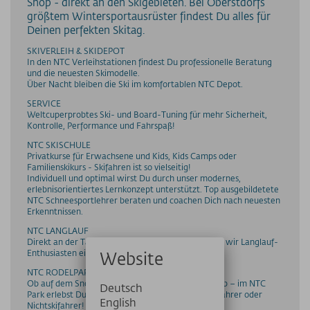
Shop - direkt an den Skigebieten. Bei Oberstdorfs
größtem Wintersportausrüster findest Du alles für
Deinen perfekten Skitag.
SKIVERLEIH & SKIDEPOT
In den NTC Verleihstationen findest Du professionelle Beratung
und die neuesten Skimodelle.
Über Nacht bleiben die Ski im komfortablen NTC Depot.
SERVICE
Weltcuperprobtes Ski- und Board-Tuning für mehr Sicherheit,
Kontrolle, Performance und Fahrspaß!
NTC SKISCHULE
Privatkurse für Erwachsene und Kids, Kids Camps oder
Familienskikurs - Skifahren ist so vielseitig!
Individuell und optimal wirst Du durch unser modernes,
erlebnisorientiertes Lernkonzept unterstützt. Top ausgebildetete
NTC Schneesportlehrer beraten und coachen Dich nach neuesten
Erkenntnissen.
NTC LANGLAUF
Direkt an der Talstation der Nebelhornbahn bieten wir Langlauf-
Enthusiasten eine professionelle Anlaufstelle.
Website
NTC RODELPARK
Ob auf dem Snowbike, mit dem Skifox oder Zipflbob – im NTC
Deutsch
Park erlebst Du Wintervergnügen pur. Egal ob Skifahrer oder
English
Nichtskifahrer!