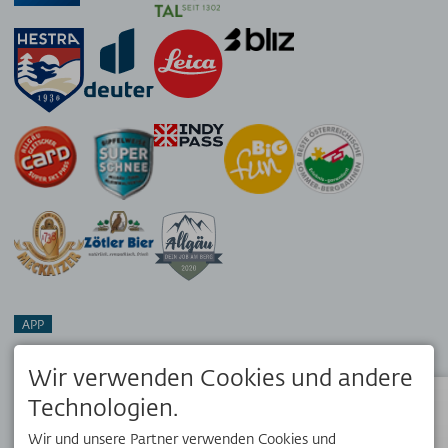
APP
Dein Reisebegleiter vor Ort. Hol dir die kostenlose OK Bergbahnen
App!
Wir verwenden Cookies und andere
Technologien.
Status
Wir und unsere Partner verwenden Cookies und