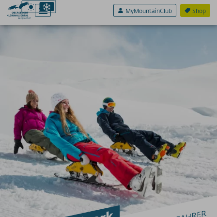
MyMountainClub
Shop
Aktiv & Sport
Erlebnis & Spaß
FAMILIENURLAUB
Familienskigebiete
Winterwelten & Übungslifte
Spielplätze
WINTERSPASS
IgluLodge Nebelhorn
Rodeln
NTC Rodelpark
Pistenraupen Copilot
Allgäu-Coaster
Nordwandsteig