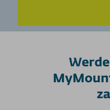
Werde 
MyMounta
za