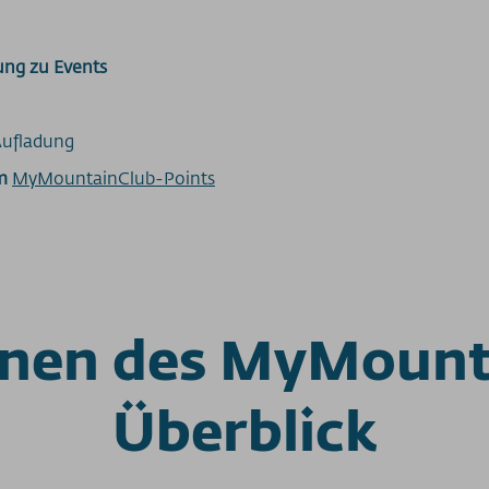
ung zu Events
ufladung
m
MyMountainClub-Points
onen des MyMount
Überblick