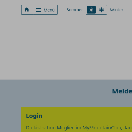
Sommer
Winter
Menü
Melde
Login
Du bist schon Mitglied im MyMountainClub, dann