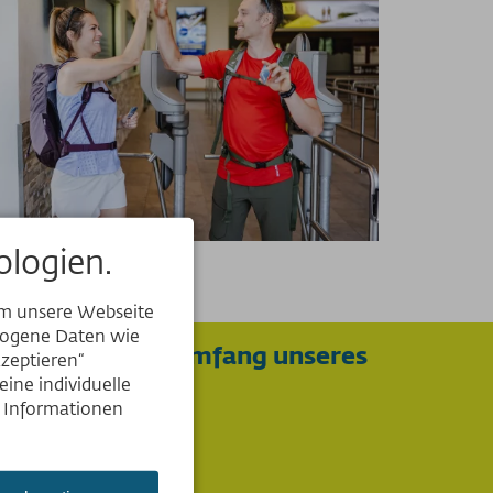
logien.
um unsere Webseite
ezogene Daten wie
vollen Funktionsumfang unseres
kzeptieren“
ine individuelle
e Informationen