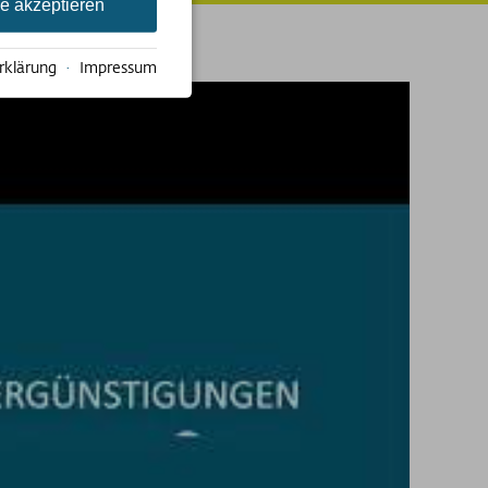
le akzeptieren
rklärung
·
Impressum