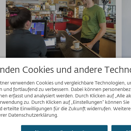
nden Cookies und andere Techno
rtner verwenden Cookies und vergleichbare Technologien, 
en und fortlaufend zu verbessern. Dabei können personenb
OK Bergbahnen App und du erhältst den 
en erfasst und analysiert werden. Durch Klicken auf „Alle a
MyMountainClubs!
rwendung zu. Durch Klicken auf „Einstellungen“ können Sie e
 erteilte Einwilligungen für die Zukunft widerrufen. Weiter
serer Datenschutzerklärung.
Mehr Infos zur App