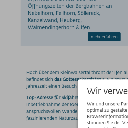
Öffnungszeiten der Bergbahnen an
Nebelhorn, Fellhorn, Söllereck,
Kanzelwand, Heuberg,
Walmendingerhorn & Ifen
mehr erfahren
Hoch über dem Kleinwalsertal thront der Ifen a
befindet sich
das Gottesackerplateau
: Ein etwa
Jahreszeit einen Besuch wert ist.
Wir verwe
Top-Adresse für Skifahrer
: Die letzte Etappe 
Wir und unsere Pa
Inbetriebnahme der 10er-Kabinenbahnen Ifen I 
optimal zu gestalt
anspruchsvollen Wanderungen und herrlichem A
Browserinformation
faszinierenden Naturzauber aus Stein.
stimmen Sie der Ve