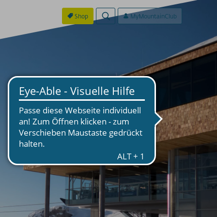
Shop
MyMountainClub