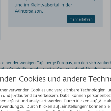
und im Kleinwalsertal in der
Wintersaison.
mehr erfahren
ls einer der wenigen Tafelberge Europas, um den sich zaub
 zehn Quadratkilometer großes Karstgebiet mit Steinfeldern 
nden Cookies und andere Techno
auf dem Weg zum
Skigebiet Ifen
für einen winterlichen
Familie
rtner verwenden Cookies und vergleichbare Technologien, 
und II.
Im Sommer
punktet der Ifen bei Wanderbegeisterte
en und fortlaufend zu verbessern. Dabei können personenb
usblick. Spektakuläre Felsen und das eindrucksvolle Gotte
Website
en erfasst und analysiert werden. Durch Klicken auf „Alle a
rwendung zu. Durch Klicken auf „Einstellungen“ können Sie e