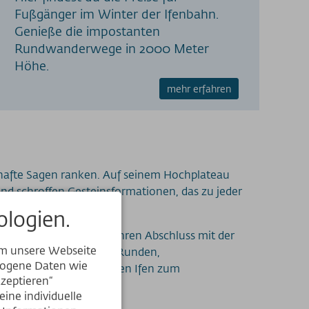
Fußgänger im Winter der Ifenbahn.
Genieße die impostanten
Rundwanderwege in 2000 Meter
Höhe.
mehr erfahren
erhafte Sagen ranken. Auf seinem Hochplateau
und schroffen Gesteinsformationen, das zu jeder
logien.
nurlaub im Allgäu
fand ihren Abschluss mit der
um unsere Webseite
n mit seinen Panorama-Runden,
ezogene Daten wie
sackerplateau machen den Ifen zum
kzeptieren“
ine individuelle