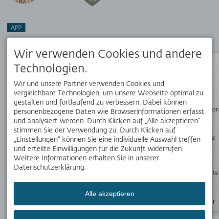
APP
Dein Reisebegleiter vor Ort. Hol dir die kostenlose OK Bergbahnen
App!
Wir verwenden Cookies und andere
Technologien.
Status
Wir und unsere Partner verwenden Cookies und
SOCIAL MEDIA
vergleichbare Technologien, um unsere Webseite optimal zu
gestalten und fortlaufend zu verbessern. Dabei können
Wanderpano
personenbezogene Daten wie Browserinformationen erfasst
und analysiert werden. Durch Klicken auf „Alle akzeptieren“
stimmen Sie der Verwendung zu. Durch Klicken auf
WERDE TEIL UNSERES TEAMS
Webcams &
„Einstellungen“ können Sie eine individuelle Auswahl treffen
Wetter
Aktuellen haben wir 21 interessante Stellenangebote für Dich.
und erteilte Einwilligungen für die Zukunft widerrufen.
Weitere Informationen erhalten Sie in unserer
alle 21 Stellenangebote
Datenschutzerklärung.
Öffnungszeite
NEWSLETTER
Bleib mit unseren Newslettern immer auf dem
Alle akzeptieren
Laufenden.
Newsletter
Jetzt anmelden