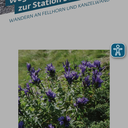
WANDERN AN FELLHORN UND KANZELWAND
Tipps zum Klettersteig-Gehen
GLEITSCHIRMFLIEGEN
Erlebnis & Spaß
Genuss & Sinne
Preise
Bergbahnen
Weitere Infos
SOS / Notfallnummern