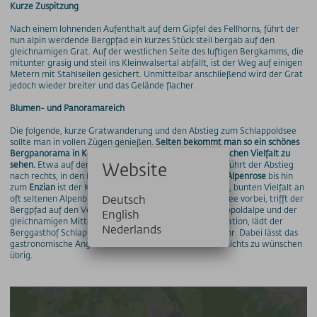
Kurze Zuspitzung
Nach einem lohnenden Aufenthalt auf dem Gipfel des Fellhorns, führt der
nun alpin werdende Bergpfad ein kurzes Stück steil bergab auf den
gleichnamigen Grat. Auf der westlichen Seite des luftigen Bergkamms, die
mitunter grasig und steil ins Kleinwalsertal abfällt, ist der Weg auf einigen
Metern mit Stahlseilen gesichert. Unmittelbar anschließend wird der Grat
jedoch wieder breiter und das Gelände flacher.
Blumen- und Panoramareich
Die folgende, kurze Gratwanderung und den Abstieg zum Schlappoldsee
sollte man in vollen Zügen genießen.
Selten bekommt man so ein schönes
Bergpanorama in Kombination mit einer derart botanischen Vielfalt zu
sehen.
Etwa auf dem halben Weg zum Schlappoldkopf führt der Abstieg
Website
nach rechts, in den Kessel des Schlappoldsees. Von der
Alpenrose
bis hin
zum
Enzian
ist der Kessel gefüllt mit einer einzigartigen, bunten Vielfalt an
Deutsch
oft seltenen Alpenblumen. Am malerischen Schlappoldsee vorbei, trifft der
Bergpfad auf den Verbindungsweg zwischen der Schlappoldalpe und der
English
gleichnamigen Mittelstation. Zurück an der Seilbahn Station, lädt der
Nederlands
Berggasthof Schlappoldsee zu einer gemütlichen Einkehr. Dabei lässt das
gastronomische Angebot im Bereich der Mittelstation nichts zu wünschen
übrig.