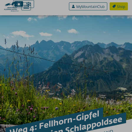
MyMountainClub
Shop
Aktiv & Sport
ADLER7
WANDERN
Geführte Wanderungen
Wandern mit Kindern
Wandern mit Kinderwagen
Wandern mit Hund
Tipps zum Wandern
Bergschulen & Bergführer
KLETTERSTEIGE
Weg 4: Fellhorn-Gipfel
2-Länder-Sport-Klettersteig
zur Station Schlappoldsee
Hindelanger Klettersteig
Kanzelwand-Erlebnis-Klettersteig
Mindelheimer Klettersteig