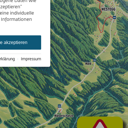
ezogene Daten wie
kzeptieren“
ine individuelle
e Informationen
le akzeptieren
rklärung
·
Impressum