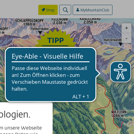
Shop
MyMountainClub
logien.
um unsere Webseite