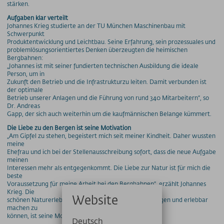
stärken.
Aufgaben klar verteilt
Johannes Krieg studierte an der TU München Maschinenbau mit
Schwerpunkt
Produktentwicklung und Leichtbau. Seine Erfahrung, sein prozessuales und
problemlösungsorientiertes Denken überzeugten die heimischen
Bergbahnen:
„Johannes ist mit seiner fundierten technischen Ausbildung die ideale
Person, um in
Zukunft den Betrieb und die Infrastrukturzu leiten. Damit verbunden ist
der optimale
Betrieb unserer Anlagen und die Führung von rund 340 Mitarbeitern“, so
Dr. Andreas
Gapp, der sich auch weiterhin um die kaufmännischen Belange kümmert.
Die Liebe zu den Bergen ist seine Motivation
„Am Gipfel zu stehen, begeistert mich seit meiner Kindheit. Daher wussten
meine
Ehefrau und ich bei der Stellenausschreibung sofort, dass die neue Aufgabe
meinen
Interessen mehr als entgegenkommt. Die Liebe zur Natur ist für mich die
beste
Voraussetzung für meine Arbeit bei den Bergbahnen“, erzählt Johannes
Krieg. Die
Website
schönen Naturerlebnisse anderen Menschen näherbringen und erlebbar
machen zu
können, ist seine Motivation für seine neue Aufgabe.
Deutsch