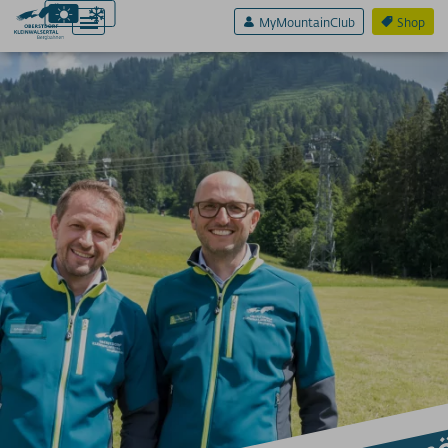
MyMountainClub
Shop
Aktiv & Sport
Erlebnis & Spaß
Genuss & Sinne
Preise
Bergbahnen
Weitere Infos
Neuer Vorstand Krieg: „Wir mö
SOS / Notfallnummern