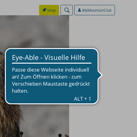
Shop
MyMountainClub