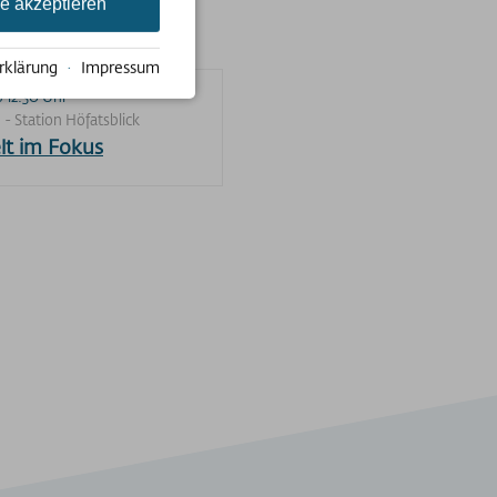
le akzeptieren
rklärung
·
Impressum
 12:30 Uhr
- Station Höfatsblick
lt im Fokus