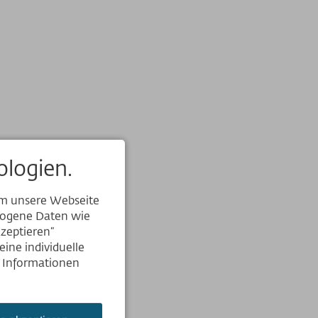
logien.
um unsere Webseite
ezogene Daten wie
kzeptieren“
ine individuelle
e Informationen