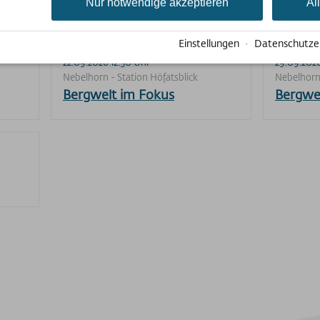
Nur notwendige akzeptieren
Al
Einstellungen
·
Datenschutze
22.09.2026 12:30 Uhr
29.09.2026
Nebelhorn - Station Höfatsblick
Nebelhorn 
Bergwelt im Fokus
Bergwe