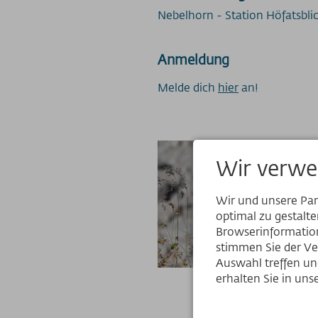
Nebelhorn - Station Höfatsbli
Anmeldung
Melde dich
hier
an!
Wir verwe
Wir und unsere Pa
optimal zu gestalt
Browserinformation
stimmen Sie der Ve
Auswahl treffen und
erhalten Sie in un