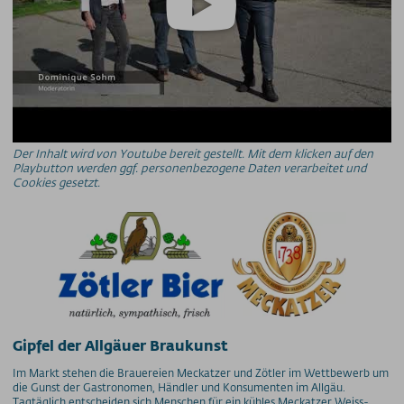
PRESSE
PARTNER/LINKS
SOS / Notfallnummern
Der Inhalt wird von Youtube bereit gestellt. Mit dem klicken auf den
Playbutton werden ggf. personenbezogene Daten verarbeitet und
Cookies gesetzt.
Gipfel der Allgäuer Braukunst
Im Markt stehen die Brauereien Meckatzer und Zötler im Wettbewerb um
die Gunst der Gastronomen, Händler und Konsumenten im Allgäu.
Tagtäglich entscheiden sich Menschen für ein kühles Meckatzer Weiss-