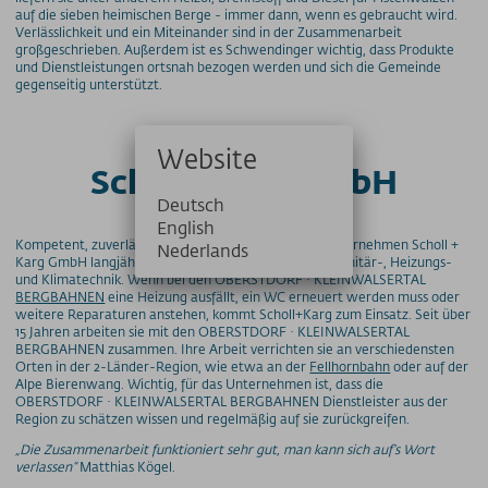
auf die sieben heimischen Berge - immer dann, wenn es gebraucht wird.
Verlässlichkeit und ein Miteinander sind in der Zusammenarbeit
großgeschrieben. Außerdem ist es Schwendinger wichtig, dass Produkte
und Dienstleistungen ortsnah bezogen werden und sich die Gemeinde
gegenseitig unterstützt.
Website
Scholl+Karg GmbH
Deutsch
English
Kompetent, zuverlässig und leistungsstark hat das Unternehmen Scholl +
Nederlands
Karg GmbH langjährige Erfahrung in den Bereichen Sanitär-, Heizungs-
und Klimatechnik. Wenn bei den OBERSTDORF · KLEINWALSERTAL
BERGBAHNEN
eine Heizung ausfällt, ein WC erneuert werden muss oder
weitere Reparaturen anstehen, kommt Scholl+Karg zum Einsatz. Seit über
15 Jahren arbeiten sie mit den OBERSTDORF · KLEINWALSERTAL
BERGBAHNEN zusammen. Ihre Arbeit verrichten sie an verschiedensten
Orten in der 2-Länder-Region, wie etwa an der
Fellhornbahn
oder auf der
Alpe Bierenwang. Wichtig, für das Unternehmen ist, dass die
OBERSTDORF · KLEINWALSERTAL BERGBAHNEN Dienstleister aus der
Region zu schätzen wissen und regelmäßig auf sie zurückgreifen.
„Die Zusammenarbeit funktioniert sehr gut, man kann sich auf‘s Wort
verlassen“
Matthias Kögel.