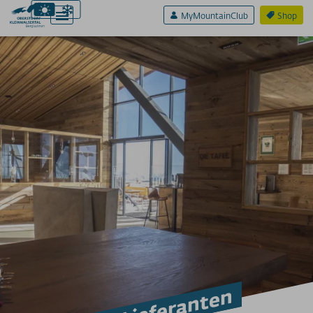
MyMountainClub
Shop
Aktiv & Sport
Erlebnis & Spaß
Genuss & Sinne
Preise
Bergbahnen
Weitere Infos
SERVICE A-Z
Anreise
App