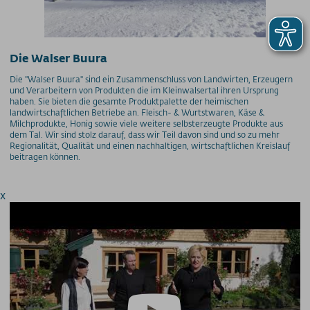
Preise - Heuberg
Preise - Ifenbahn
Saisonkarte
Die Walser Buura
Superschnee Jahres- & Saisonkarte
Die "Walser Buura" sind ein Zusammenschluss von Landwirten, Erzeugern
Saisonkarte Allgäu-Gletscher-Card
und Verarbeitern von Produkten die im Kleinwalsertal ihren Ursprung
Jahreskarte Allgäu 365+
haben. Sie bieten die gesamte Produktpalette der heimischen
landwirtschaftlichen Betriebe an. Fleisch- & Wurtstwaren, Käse &
Gipfel(S)pass Mehrtageskarten
Milchprodukte, Honig sowie viele weitere selbsterzeugte Produkte aus
dem Tal. Wir sind stolz darauf, dass wir Teil davon sind und so zu mehr
GUT-Ticket Mehrtageskarten
Regionalität, Qualität und einen nachhaltigen, wirtschaftlichen Kreislauf
Parkplatzpreise
beitragen können.
UNTERNEHMEN
x
MyMountainNature
Maßnahmen zur Qualitätsverbesserung
Aktionärsinfos
Ansprechpartner
Geschichte
Technische Daten
Freie Stellen