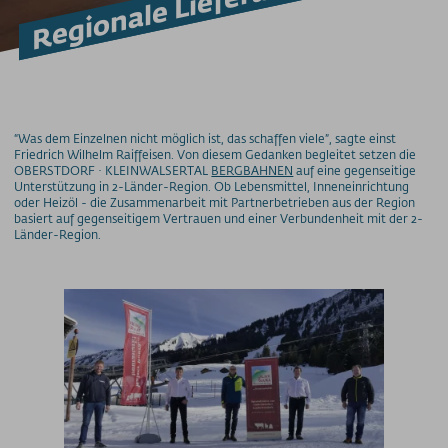
Regionale Lieferanten
Barrierefrei am Berg
Bergbahn Unlimited
Downloads
Feedback
Fundbüro
Hunde am Berg
“Was dem Einzelnen nicht möglich ist, das schaffen viele”, sagte einst
Friedrich Wilhelm Raiffeisen. Von diesem Gedanken begleitet setzen die
Mountainbike-Beförderung
OBERSTDORF · KLEINWALSERTAL
BERGBAHNEN
auf eine gegenseitige
Newsletter
Unterstützung in 2-Länder-Region. Ob Lebensmittel, Inneneinrichtung
oder Heizöl - die Zusammenarbeit mit Partnerbetrieben aus der Region
Videos
basiert auf gegenseitigem Vertrauen und einer Verbundenheit mit der 2-
Länder-Region.
Wetter
Webcams
WLAN
PREISINFORMATIONEN
Preise - Nebelhornbahn
Preise - Fellhorn/Kanzelwand
Preise - Söllereckbahn
Preise - Walmendingerhornbahn