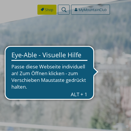
Shop
MyMountainClub