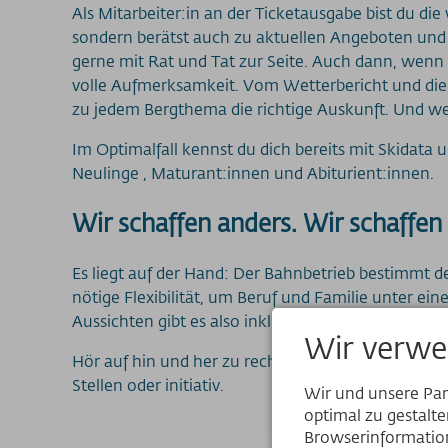
Als Mitarbeiter:in an der Ticketausgabe bist du di
sondern berätst auch zu aktuellen Angeboten un
gerne mit Rat und Tat zur Seite. Auch dann, wenn 
volle Aufmerksamkeit. Vom Wetterbericht und die
zu jedem Bergthema die richtige Auskunft. Und we
Im Optimalfall kennst du dich bereits mit Skidata
Neulinge , Maturant:innen und Abiturient:innen.
Wir schaffen anders. Wir schaffen 
Es liegt auf der Hand: Der Bahnbetrieb bestimmt d
nötige Flexibilität, um Beruf und Familie unter e
Aussichten gibt es also inklusive.
Wir verwe
Hör auf hin und her zu rechnen, werde Teil des
Stellen oder initiativ.
Wir und unsere Pa
optimal zu gestalt
Browserinformation