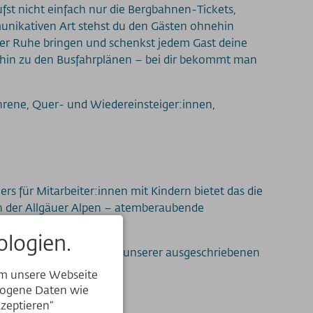
ufst nicht einfach nur die Bergbahnen-Tickets,
nikativen Art stehst du den Gästen ohnehin
 der Ruhe bringen und schenkst jedem Gast deine
 hin zu den Busfahrplänen – bei dir bekommt man
ahrene, Quer- und Wiedereinsteiger:innen,
s für Mitarbeiter:innen mit Kindern bietet das die
ten der Allgäuer Alpen – atemberaubende
logien.
rb dich jetzt auf eine unserer ausgeschriebenen
um unsere Webseite
ezogene Daten wie
kzeptieren“