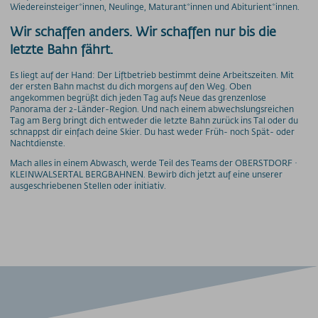
Wiedereinsteiger*innen, Neulinge, Maturant*innen und Abiturient*innen.
Preise - Heuberg
Preise - Ifenbahn
Wir schaffen anders. Wir schaffen nur bis die
Saisonkarte
letzte Bahn fährt.
Superschnee Jahres- & Saisonkarte
Es liegt auf der Hand: Der Liftbetrieb bestimmt deine Arbeitszeiten. Mit
Saisonkarte Allgäu-Gletscher-Card
der ersten Bahn machst du dich morgens auf den Weg. Oben
angekommen begrüßt dich jeden Tag aufs Neue das grenzenlose
Jahreskarte Allgäu 365+
Panorama der 2-Länder-Region. Und nach einem abwechslungsreichen
Gipfel(S)pass Mehrtageskarten
Tag am Berg bringt dich entweder die letzte Bahn zurück ins Tal oder du
schnappst dir einfach deine Skier. Du hast weder Früh- noch Spät- oder
GUT-Ticket Mehrtageskarten
Nachtdienste.
Parkplatzpreise
Mach alles in einem Abwasch, werde Teil des Teams der OBERSTDORF ·
KLEINWALSERTAL BERGBAHNEN. Bewirb dich jetzt auf eine unserer
ausgeschriebenen Stellen oder initiativ.
UNTERNEHMEN
MyMountainNature
Maßnahmen zur Qualitätsverbesserung
Aktionärsinfos
Ansprechpartner
Geschichte
Technische Daten
Freie Stellen