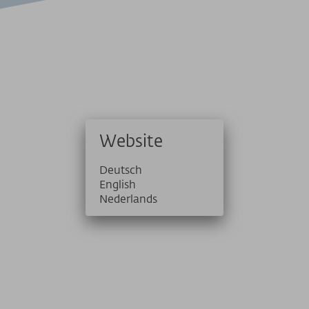
PRESSE
PARTNER/LINKS
SOS / Notfallnummern
Website
Deutsch
Freie Stellen entdecken
English
Hier findest du alle aktuell ausgeschriebenen Stellen aus den
Nederlands
Bereichen Gastronomie, Technik und Verwaltung.
mehr erfahren