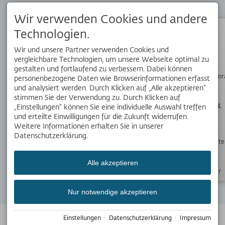
Dein Reisebegleiter vor Ort. Hol dir die kostenlose OK Bergbahnen
App!
Wir verwenden Cookies und andere
Technologien.
Status
Wir und unsere Partner verwenden Cookies und
SOCIAL MEDIA
vergleichbare Technologien, um unsere Webseite optimal zu
gestalten und fortlaufend zu verbessern. Dabei können
Wanderpano
personenbezogene Daten wie Browserinformationen erfasst
und analysiert werden. Durch Klicken auf „Alle akzeptieren“
stimmen Sie der Verwendung zu. Durch Klicken auf
WERDE TEIL UNSERES TEAMS
Webcams &
„Einstellungen“ können Sie eine individuelle Auswahl treffen
Wetter
Aktuellen haben wir 21 interessante Stellenangebote für Dich.
und erteilte Einwilligungen für die Zukunft widerrufen.
Weitere Informationen erhalten Sie in unserer
alle 21 Stellenangebote
Datenschutzerklärung.
Öffnungszeite
NEWSLETTER
Bleib mit unseren Newslettern immer auf dem
Alle akzeptieren
Laufenden.
Newsletter
Jetzt anmelden
Nur notwendige akzeptieren
© 2026 OBERSTDORF KLEINWALSERTAL Bergbahnen
Erstellt mit
Einstellungen
·
Datenschutzerklärung
·
Impressum
Tramino
Impressum
Datenschutz
Kontakt
Jobs/Karriere
AGB & ABB