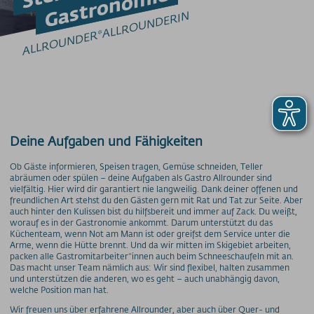
Gastronomie
Barrierefrei am Berg
ALLROUNDER*ALLROUNDERIN
Bergbahn Unlimited
Downloads
Feedback
Fundbüro
Hunde am Berg
Mountainbike-Beförderung
Newsletter
Deine Aufgaben und Fähigkeiten
Videos
Wetter
Ob Gäste informieren, Speisen tragen, Gemüse schneiden, Teller
abräumen oder spülen – deine Aufgaben als Gastro Allrounder sind
Webcams
vielfältig. Hier wird dir garantiert nie langweilig. Dank deiner offenen und
freundlichen Art stehst du den Gästen gern mit Rat und Tat zur Seite. Aber
WLAN
auch hinter den Kulissen bist du hilfsbereit und immer auf Zack. Du weißt,
worauf es in der Gastronomie ankommt. Darum unterstützt du das
PREISINFORMATIONEN
Küchenteam, wenn Not am Mann ist oder greifst dem Service unter die
Arme, wenn die Hütte brennt. Und da wir mitten im Skigebiet arbeiten,
Preise - Nebelhornbahn
packen alle Gastromitarbeiter*innen auch beim Schneeschaufeln mit an.
Das macht unser Team nämlich aus: Wir sind flexibel, halten zusammen
Preise - Fellhorn/Kanzelwand
und unterstützen die anderen, wo es geht – auch unabhängig davon,
Preise - Söllereckbahn
welche Position man hat.
Preise - Walmendingerhornbahn
Wir freuen uns über erfahrene Allrounder, aber auch über Quer- und