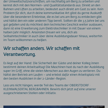
der Umweltschutzvorschriften, um nachhaltig am Berg zu arbeiten und
Preise - Heuberg
kennst dich mit den Normen- und Qualitätsstandards aus. Direkt an den
Bahnen und Liften zu arbeiten, bedeutet auch direkt am Gast zu sein. Kein
Preise - Ifenbahn
Problem für dich, durch deine kommunikative Art gibst du gerne Auskunft
Saisonkarte
über die besonderen Erlebnisse, die es bei uns am Berg zu entdecken gibt
und hältst den ein oder anderen Tipp bereit. Sollten dir die 3,5 Jahre bei uns
Superschnee Jahres- & Saisonkarte
gut gefallen und du möchtest dein technisches Geschick weiter ausbauen,
Saisonkarte Allgäu-Gletscher-Card
dann ist eine Erweiterung zum Elektrotechniker:in mit Dauer von einem
halben Jahr möglich. Ansonsten freuen wir uns, dich als
Jahreskarte Allgäu 365+
Seilbahntechniker:in auch über deine Ausbildungsdauer hinaus, weiterhin
im Team willkommen zu heißen.
Gipfel(S)pass Mehrtageskarten
GUT-Ticket Mehrtageskarten
Wir schaffen anders. Wir schaffen mit
Parkplatzpreise
Verantwortung.
Es liegt auf der Hand: Die Sicherheit der Gäste und deiner Kolleg:innen
UNTERNEHMEN
bestimmt deinen Arbeitsalltag! Die Maschinen hast du nach der Ausbildung
MyMountainNature
super im Griff, ohne die vielen Menschen aus den Augen zu verlieren. Du
hältst den Betrieb am Laufen – und erlebst dafür einen Arbeitsplatz mit
Maßnahmen zur Qualitätsverbesserung
den besten Ausblicken in der 2-Länder-Region.
Aktionärsinfos
Lass uns nicht hängen, werde Teil des Teams der OBERSTDORF ·
Ansprechpartner
KLEINWALSERTAL BERGBAHNEN. Bewirb dich jetzt auf eine unserer
ausgeschriebenen Stellen oder initiativ.
Geschichte
Technische Daten
Freie Stellen