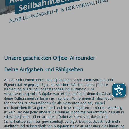
AUSBILDUNGSBERUFE IN DER VERWALTUNG
Barrierefrei am Berg
Bergbahn Unlimited
Downloads
Feedback
Fundbüro
Hunde am Berg
Mountainbike-Beförderung
Newsletter
Unsere geschickten Office-Allrounder
Videos
Wetter
Deine Aufgaben und Fähigkeiten
Webcams
An den Seilbahnen und Schleppliftanlagen ist vor allem Sorgfalt und
WLAN
Eigeninitiative gefragt. Egal bei welchem Wetter, du bist für ihre
Bedienung, Wartung und Instandhaltung zuständig. Eine
verantwortungsvolle Aufgabe wartet hier auf dich, denn die Gäste und
PREISINFORMATIONEN
deine Kolleg:innen verlassen sich auf dich. Wir bringen dir das nötige
Preise - Nebelhornbahn
technische Grundverständnis für die Gesamtanlage bei, um bei
mechanischen Belangen schnell und sicher reagieren zu können. Am Berg
Preise - Fellhorn/Kanzelwand
ist kein Tag wie jeder andere, da kann es schon mal vorkommen, dass du in
schwindelfreien Höhen arbeitest. Dabei versteht sich, dass du die
Preise - Söllereckbahn
Sicherheitsvorschriften gewissenhaft befolgst. Doch es steckt noch mehr
Preise - Walmendingerhornbahn
dahinter: Bei deinen täglichen Aufgaben lernst du alles über die Einhaltung