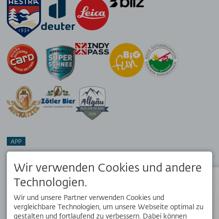
APP
Dein Reisebegleiter vor Ort. Hol dir die kostenlose OK Bergbahnen
App!
Wir verwenden Cookies und andere
Technologien.
Status
Wir und unsere Partner verwenden Cookies und
SOCIAL MEDIA
vergleichbare Technologien, um unsere Webseite optimal zu
gestalten und fortlaufend zu verbessern. Dabei können