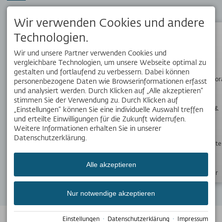
Dein Reisebegleiter vor Ort. Hol dir die kostenlose OK Bergbahnen
App!
Wir verwenden Cookies und andere
Technologien.
Status
Wir und unsere Partner verwenden Cookies und
SOCIAL MEDIA
vergleichbare Technologien, um unsere Webseite optimal zu
gestalten und fortlaufend zu verbessern. Dabei können
Wanderpano
personenbezogene Daten wie Browserinformationen erfasst
und analysiert werden. Durch Klicken auf „Alle akzeptieren“
stimmen Sie der Verwendung zu. Durch Klicken auf
WERDE TEIL UNSERES TEAMS
Webcams &
„Einstellungen“ können Sie eine individuelle Auswahl treffen
Wetter
Aktuellen haben wir 21 interessante Stellenangebote für Dich.
und erteilte Einwilligungen für die Zukunft widerrufen.
Weitere Informationen erhalten Sie in unserer
alle 21 Stellenangebote
Datenschutzerklärung.
Öffnungszeite
NEWSLETTER
Bleib mit unseren Newslettern immer auf dem
Alle akzeptieren
Laufenden.
Newsletter
Jetzt anmelden
Nur notwendige akzeptieren
© 2026 OBERSTDORF KLEINWALSERTAL Bergbahnen
Erstellt mit
Einstellungen
·
Datenschutzerklärung
·
Impressum
Tramino