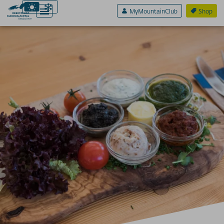
MyMountainClub
Shop
Aktiv & Sport
Erlebnis & Spaß
Genuss & Sinne
Preise
Bergbahnen
Vegetarische Frischküche im 
Weitere Infos
SOS / Notfallnummern