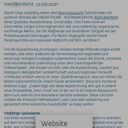
Veröffentlicht: 23.06.2021
Damit trägt zukünftig neben dem
Bergrestaurant
Tafel&Zunder ein
weiterer Betrieb der OBERSTDORF · KLEINWALSERTAL
BERGBAHNEN
diese Qualitäts-Auszeichnung. Grund dafür: Das Team rund um
Gastroleiter Jürgen Scharnagl serviert seit 2019 vollwertig-vegetarische,
nachhaltige Menüs, die mit Raffinesse und besonderer Sorgfalt bei der
Produktauswahl überzeugen. Für Nicht-Vegetarier warten feine
Fleischgerichte aus regionaler Aufzucht und BIO-zertifiziert.
Um die Auszeichnung zu erlangen, müssen strenge Anforderungen erfüllt
werden, wie unter anderem die Verwendung von regionalen und
bevorzugt biologisch erzeugten Lebensmittel, sowie die frische, schonend
und naturbelassene Zubereitung unter dem Gesichtspunkt der
Vollwertigkeit. „Wir freuen uns sehr über die Auszeichnung. Zutaten aus
biologisch-ökologischer Landwirtschaft und aus regionaler Herkunft
schmecken einfach und es ist unser Qualitätsanspruch, dass wir immer die
besten Lebensmittel für unsere Gäste verwenden“, freut sich Vorstand
Andreas Gapp. „Zudem fügt sich diese Auszeichnung sehr gut in unsere
neue Produktlinie „Feel-Good“ ein, in der wir in all unseren Restaurants
dem Gast zwei bis drei besondere Gerichte anbieten. Diese Gerichte
erfüllen die Kriterien Fettreduziert, Low Carb oder vollwertig und
garantiert ohne künstliche Zusatzstoffe“ so Gapp weiter.
Vielfältige Speisekarte
Um einen vollwertigen und abwechslungsreichen Speiseplan zu erstellen,
Website
auf dem sich schmackhafte Speisen finden, spielt die Kreativität eine große
Rolle, wie Scharnagl weiß: „BIO heißt nicht zwangsweise vegetarisch und