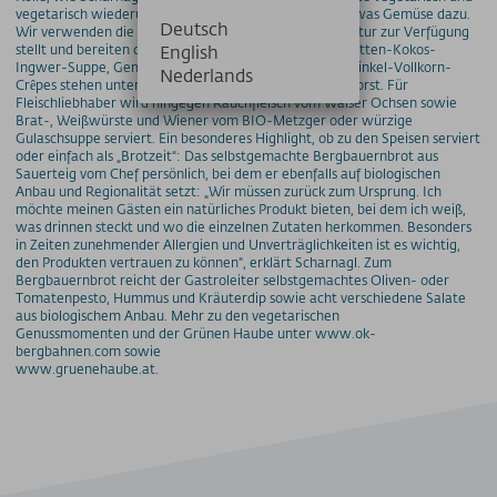
vegetarisch wiederum bedeutet nicht nur Salat und etwas Gemüse dazu.
Deutsch
Wir verwenden die gesamte Bandbreite, die uns die Natur zur Verfügung
stellt und bereiten daraus genussvolle Speisen zu.“ Karotten-Kokos-
English
Ingwer-Suppe, Gemüse-Risotto mit Urkorn oder Bio-Dinkel-Vollkorn-
Nederlands
Crêpes stehen unter anderem auf dem Menü im Adlerhorst. Für
Fleischliebhaber wird hingegen Rauchfleisch vom Walser Ochsen sowie
Brat-, Weißwürste und Wiener vom BIO-Metzger oder würzige
Gulaschsuppe serviert. Ein besonderes Highlight, ob zu den Speisen serviert
oder einfach als „Brotzeit“: Das selbstgemachte Bergbauernbrot aus
Sauerteig vom Chef persönlich, bei dem er ebenfalls auf biologischen
Anbau und Regionalität setzt: „Wir müssen zurück zum Ursprung. Ich
möchte meinen Gästen ein natürliches Produkt bieten, bei dem ich weiß,
was drinnen steckt und wo die einzelnen Zutaten herkommen. Besonders
in Zeiten zunehmender Allergien und Unverträglichkeiten ist es wichtig,
den Produkten vertrauen zu können“, erklärt Scharnagl. Zum
Bergbauernbrot reicht der Gastroleiter selbstgemachtes Oliven- oder
Tomatenpesto, Hummus und Kräuterdip sowie acht verschiedene Salate
aus biologischem Anbau. Mehr zu den vegetarischen
Genussmomenten und der Grünen Haube unter www.ok-
bergbahnen.com sowie
www.gruenehaube.at.