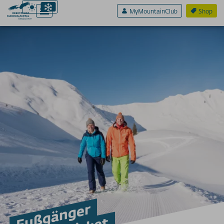
MyMountainClub
Shop
Aktiv & Sport
Erlebnis & Spaß
Genuss & Sinne
Preise
Skigebiete
Weitere Infos
SERVICE A-Z
Anreise
Fußgänger
App