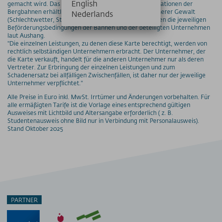
English
gemacht wird. Das Ticket ist in den Kassen an den Talstationen der
Bergbahnen erhältlich. Eine Rückerstattung infolge höherer Gewalt
Nederlands
(Schlechtwetter, Sturm, usw.) ist nicht möglich. Es gelten die jeweiligen
Beförderungsbedingungen der Bahnen und der beteiligten Unternehmen
laut Aushang.
"Die einzelnen Leistungen, zu denen diese Karte berechtigt, werden von
rechtlich selbständigen Unternehmern erbracht. Der Unternehmer, der
die Karte verkauft, handelt für die anderen Unternehmer nur als deren
Vertreter. Zur Erbringung der einzelnen Leistungen und zum
Schadenersatz bei allfälligen Zwischenfällen, ist daher nur der jeweilige
Unternehmer verpflichtet."
Alle Preise in Euro inkl. MwSt. Irrtümer und Änderungen vorbehalten. Für
alle ermäßigten Tarife ist die Vorlage eines entsprechend gültigen
Ausweises mit Lichtbild und Altersangabe erforderlich ( z. B.
Studentenausweis ohne Bild nur in Verbindung mit Personalausweis).
Stand Oktober 2025
PARTNER