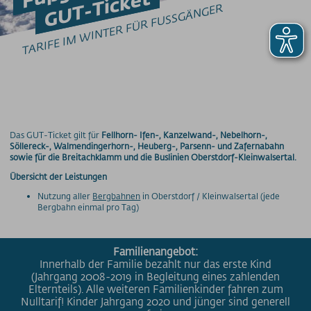
GUT-Ticket
Barrierefrei am Berg
TARIFE IM WINTER FÜR FUSSGÄNGER
Downloads
Feedback
Fundbüro
Hunde am Berg
Newsletter
Videos
Wetter
Das GUT-Ticket gilt für
Fellhorn- Ifen-, Kanzelwand-, Nebelhorn-,
Söllereck-, Walmendingerhorn-, Heuberg-, Parsenn- und Zafernabahn
Webcams
sowie für die Breitachklamm und die Buslinien Oberstdorf-Kleinwalsertal.
WLAN
Übersicht der Leistungen
PREISINFORMATIONEN
Nutzung aller
Bergbahnen
in Oberstdorf / Kleinwalsertal (jede
Bergbahn einmal pro Tag)
Fußgängerkarten
Tagesskipässe
Mehrtageskarten
Familienangebot:
Innerhalb der Familie bezahlt nur das erste Kind
Saisonkarte
(Jahrgang 2008-2019 in Begleitung eines zahlenden
Superschnee Jahres- & Saisonkarte
Elternteils). Alle weiteren Familienkinder fahren zum
Nulltarif! Kinder Jahrgang 2020 und jünger sind generell
Saisonkarte Allgäu-Gletscher-Card