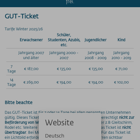
frei.
Jahreskarte Allgäu 365+
Übungsliftekarte
GUT-Ticket
Parkplatzpreise
Tarife Winter 2025/26
UNTERNEHMEN
Schüler,
Erwachsener
Studenten, Azubis,
Jugendlicher
Kind
MyMountainNature
etc.
Maßnahmen zur Qualitätsverbesserung
Jahrgang 2007
Jahrgang 2000 -
Jahrgang
Jahrgang
Aktionärsinfos
und älter
2007
2008 - 2009
2010 - 2019
Ansprechpartner
7
€ 187,00
€ 135,00
€ 135,00
€ 71,00
Tage
Geschichte
14
Technische Daten
€ 269,00
€ 194,00
€ 194,00
€ 102,00
Tage
Freie Stellen
Bitte beachte
PRESSE
PARTNER/LINKS
Das GUT-Ticket ist für 7 oder 14 Tage bei allen genannten Unternehmen
gültig. Dieses Ticket ist ein Produkt für Fußgänger und berechtigt
nicht zur
Website
Beförderung von Wintersportlern mit Skiausrüstung
oder z.B Gleitschirm,
Rodel etc. Weitere Ermäßigungen sind nicht möglich. Das Ticket ist
nicht
SOS / Notfallnummern
übertragbar
. Bei Missbrauch wird das Ticket entzogen. Für das Ticket ist
Deutsch
ein Lichtbild erforderlich, das teilweise an den Drehsperren sichtbar