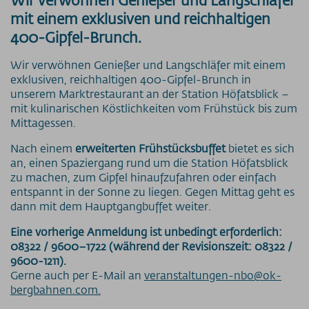
VERANSTALTUNGEN
mit einem exklusiven und reichhaltigen
Veranstaltungskalender
Tagungen & Feiern
400-Gipfel-Brunch.
Heiraten
400 Gipfel-Brunch
Wir verwöhnen Genießer und Langschläfer mit einem
exklusiven, reichhaltigen 400-Gipfel-Brunch in
Berggottesdienste
unserem Marktrestaurant an der Station Höfatsblick –
Sonnenaufgangsfahrten
mit kulinarischen Köstlichkeiten vom Frühstück bis zum
BERGSCHAU
Mittagessen.
Fellhorn 2037m
Walserhaus
Nach einem
erweiterten Frühstücksbuffet
bietet es sich
BLUMENKALENDER
an, einen Spaziergang rund um die Station Höfatsblick
zu machen, zum Gipfel hinaufzufahren oder einfach
Preise
entspannt in der Sonne zu liegen. Gegen Mittag geht es
dann mit dem Hauptgangbuffet weiter.
Bergbahnen
Eine vorherige Anmeldung ist unbedingt erforderlich:
Weitere Infos
08322 / 9600–1722 (während der Revisionszeit: 08322 /
9600-1211).
SOS / Notfallnummern
Gerne auch per E-Mail an
veranstaltungen-nbo@ok-
bergbahnen.com.