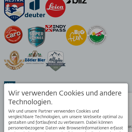
APP
Wir verwenden Cookies und andere
Dein Reisebegleiter vor Ort. Hol dir die kostenlose OK Bergbahnen
App!
Technologien.
Status
Wir und unsere Partner verwenden Cookies und
vergleichbare Technologien, um unsere Webseite optimal zu
SOCIAL MEDIA
gestalten und fortlaufend zu verbessern. Dabei können
Wanderpano
personenbezogene Daten wie Browserinformationen erfasst