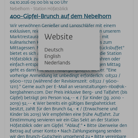
04.10.2026 09:00 bis 14:00 Uhr
Nebelhorn - Station Höfatsblick
400-Gipfel-Brunch auf dem Nebelhorn
Wir verwöhnen Genießer und Langschläfer mit einem
exklusiven, reichhaltigen 400-Gipfel-Brunch in unserem
Website
Marktrestaurant an der Station Höfatsblick – mit
kulinarischen Köstlichkeiten vom Frühstück bis zum
Mittagessen. Nach einem *erweiterten Frühstücksbuffet*
Deutsch
bietet es sich an, einen Spaziergang rund um die Station
English
Höfatsblick zu machen, zum Gipfel hinaufzufahren oder
Nederlands
einfach entspannt in der Sonne zu liegen. Gegen Mittag
geht es dann mit dem Hauptgangbuffet weiter. *Eine
vorherige Anmeldung ist unbedingt erforderlich: 08322 /
9600–1722 (während der Revisionszeit: 08322 / 9600-
1211).* Gerne auch per E-Mail an veranstaltungen-nbo@ok-
bergbahnen.com. Der Preis inklusive Berg- und Talfahrt (bis
Gipfel) beträgt pro Person 104,-- € / für Kinder (Jg. 2010 -
2019) 92,-- € Wer bereits ein gültiges Bergbahnticket
besitzt, zahlt für den Brunch 64,- € / (Erwachsene und
Kinder bis 2019) Wir empfehlen eine frühe Auffahrt. Zur
Einstimmung servieren wir ein Glas Sekt an der Station
Höfatsblick oder am Gipfel. *Ablauf:* • Bitte überweise den
Betrag auf unser Konto • Nach Zahlungseingang senden
wir den Brunch-Gutschein umgehend zu • Bitte vereinbare