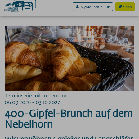
MyMountainClub
Shop
Aktiv & Sport
Erlebnis & Spaß
Genuss & Sinne
NATURGENIESSER
GASTRONOMIE
Restaurants am Fellhorn
Terminserie mit 10 Termine
Restaurants am Heuberg
06.09.2026 - 03.10.2027
Restaurants am Ifen
400-Gipfel-Brunch auf dem
Restaurants am Nebelhorn
Restaurants am Söllereck
Nebelhorn
Restaurants am Walmendingerhorn
Restaurants an der Kanzelwand
Wir verwöhnen Genießer und Langschläfer