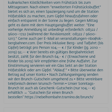
kulinarischen Köstlichkeiten vom Frühstück bis zum
Mittagessen. Nach einem *erweiterten Frühstücksbuffet*
bietet es sich an, einen Spaziergang rund um die Station
Höfatsblick zu machen, zum Gipfel hinaufzufahren oder
einfach entspannt in der Sonne zu liegen. Gegen Mittag
geht es dann mit dem Hauptgangbuffet weiter. *Eine
vorherige Anmeldung ist unbedingt erforderlich: 08322 /
9600–1722 (während der Revisionszeit: 08322 / 9600-
1211).* Gerne auch per E-Mail an veranstaltungen-nbo@ok-
bergbahnen.com. Der Preis inklusive Berg- und Talfahrt (bis
Gipfel) beträgt pro Person 104,-- € / für Kinder (Jg. 2010 -
2019) 92,-- € Wer bereits ein gültiges Bergbahnticket
besitzt, zahlt für den Brunch 64,- € / (Erwachsene und
Kinder bis 2019) Wir empfehlen eine frühe Auffahrt. Zur
Einstimmung servieren wir ein Glas Sekt an der Station
Höfatsblick oder am Gipfel. *Ablauf:* • Bitte überweise den
Betrag auf unser Konto • Nach Zahlungseingang senden
wir den Brunch-Gutschein umgehend zu • Bitte vereinbare
telefonisch deinen Wunsch-Termin • Unser Sonntags-
Brunch ist auch als Geschenk-Gutschein (nur 104,-- €)
erhältlich → "Gutschein für einen Brunch
bestellen":https://nebelhornbahn.tramino.de/brunch/