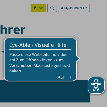
Shop
MyMountainClub
ührer
umenführer. Damit kannst Du schnell und