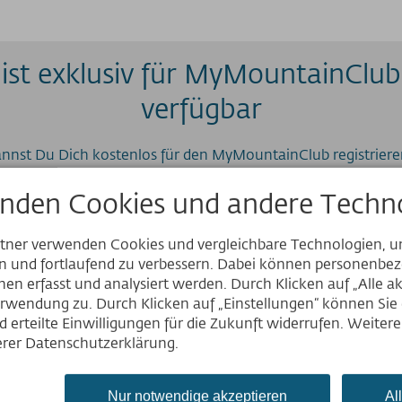
 ist exklusiv für MyMountainClub
verfügbar
annst Du Dich kostenlos für den MyMountainClub registriere
nden Cookies und andere Techno
rtner verwenden Cookies und vergleichbare Technologien, 
en und fortlaufend zu verbessern. Dabei können personenb
Website
en erfasst und analysiert werden. Durch Klicken auf „Alle a
rwendung zu. Durch Klicken auf „Einstellungen“ können Sie e
Deutsch
 erteilte Einwilligungen für die Zukunft widerrufen. Weiter
English
serer Datenschutzerklärung.
Nederlands
Nur notwendige akzeptieren
Al