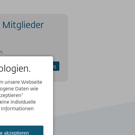
 Mitglieder
n.
logien.
Anmeldung
Registrierung
um unsere Webseite
ezogene Daten wie
kzeptieren“
ine individuelle
e Informationen
le akzeptieren