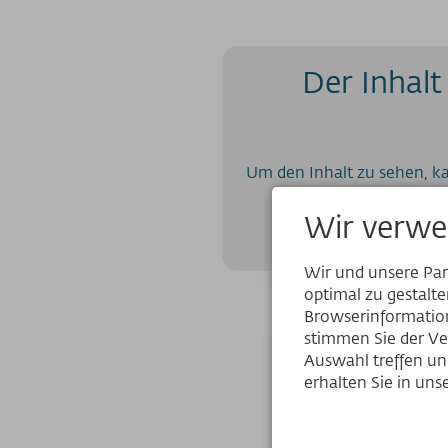
Der Inhalt
Um den Inhalt zu sehen, k
Wir verwe
Wir und unsere Pa
optimal zu gestalt
Browserinformation
stimmen Sie der Ve
Auswahl treffen und
erhalten Sie in un