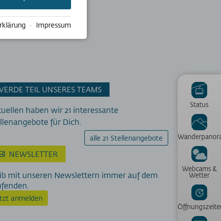
rklärung
·
Impressum
WERDE TEIL UNSERES TEAMS
Status
uellen haben wir 21 interessante
llenangebote für Dich.
Wanderpanor
alle 21 Stellenangebote
NEWSLETTER
Webcams &
ib mit unseren Newslettern immer auf dem
Wetter
ufenden.
etzt anmelden
Öffnungszeite