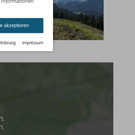
e Informationen
le akzeptieren
rklärung
·
Impressum
n.
n.