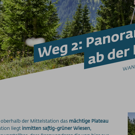
Weg 2: Panor
ab der
WAN
t oberhalb der Mittelstation das
mächtige Plateau
ation liegt
inmitten saftig-grüner Wiesen,