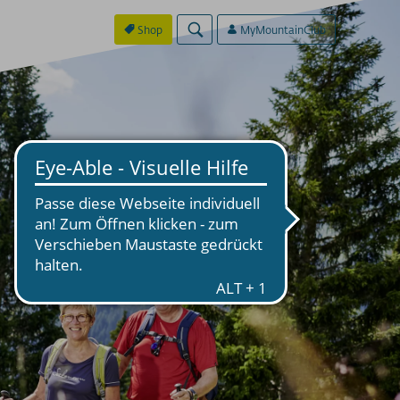
Shop
MyMountainClub