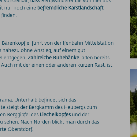
r vorstellbar, dass Bergwanderer die von hier aus
eit nur noch eine
befremdliche Karstlandschaft
 finden.
renköpfle, führt von der Ifenbahn Mittelstation
s nahezu ohne Anstieg, auf einem gut
l entgegen.
Zahlreiche Ruhebänke
laden bereits
 Auch mit der einen oder anderen kurzen Rast, ist
rama. Unterhalb befindet sich das
eite steigt der Bergkamm des Heubergs zum
gen Berggipfel des
Liechelkopfes
und der
u sehen. Nach Norden blickt man durch das
rte Oberstdorf.