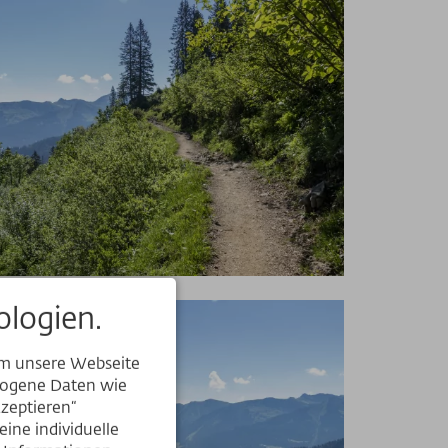
logien.
um unsere Webseite
ezogene Daten wie
kzeptieren“
ine individuelle