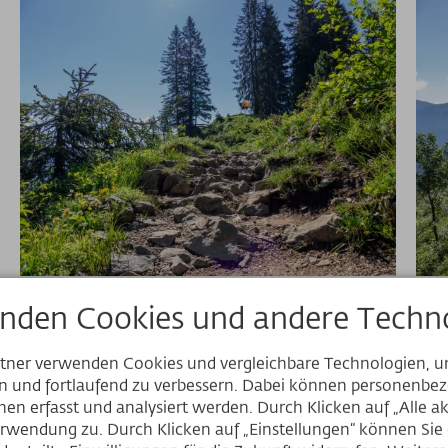
nden Cookies und andere Techno
rtner verwenden Cookies und vergleichbare Technologien, 
en und fortlaufend zu verbessern. Dabei können personenb
Website
en erfasst und analysiert werden. Durch Klicken auf „Alle a
rwendung zu. Durch Klicken auf „Einstellungen“ können Sie e