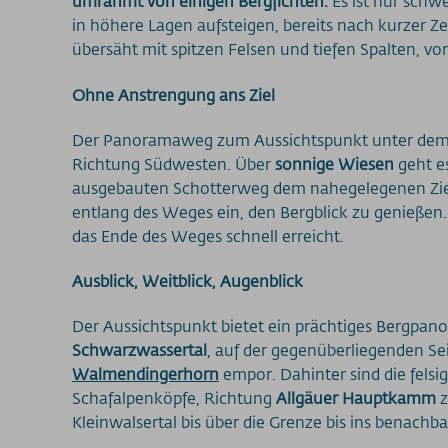
umrahmt von einigen Bergfichten.
Es ist nur schwe
in höhere Lagen aufsteigen, bereits nach kurzer Z
übersäht mit spitzen Felsen und tiefen Spalten, vor
Ohne Anstrengung ans Ziel
Der Panoramaweg zum Aussichtspunkt unter dem Bä
Richtung Südwesten. Über
sonnige Wiesen
geht e
ausgebauten Schotterweg dem nahegelegenen Zie
entlang des Weges ein, den Bergblick zu genießen.
das Ende des Weges schnell erreicht.
Ausblick, Weitblick, Augenblick
Der Aussichtspunkt bietet ein prächtiges Bergpano
Schwarzwassertal
, auf der gegenüberliegenden S
Walmendingerhorn
empor. Dahinter sind die felsi
Schafalpenköpfe, Richtung
Allgäuer Hauptkamm
z
Kleinwalsertal bis über die Grenze bis ins benachba