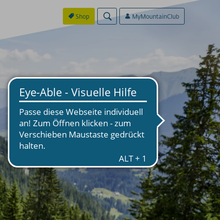
Shop
MyMountainClub