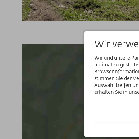
Wir verwe
Wir und unsere Pa
optimal zu gestalt
Browserinformation
stimmen Sie der Ve
Auswahl treffen und
erhalten Sie in un
H
E