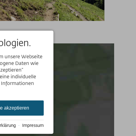
logien.
um unsere Webseite
ezogene Daten wie
kzeptieren“
ine individuelle
e Informationen
n.
n.
le akzeptieren
rklärung
·
Impressum