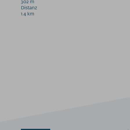
302 m
Distanz
1.4 km