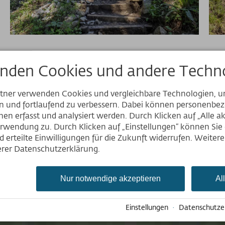
nden Cookies und andere Techno
rtner verwenden Cookies und vergleichbare Technologien, 
en und fortlaufend zu verbessern. Dabei können personenb
Website
en erfasst und analysiert werden. Durch Klicken auf „Alle a
rwendung zu. Durch Klicken auf „Einstellungen“ können Sie e
Deutsch
 erteilte Einwilligungen für die Zukunft widerrufen. Weiter
English
serer Datenschutzerklärung.
Nederlands
ier klicken, um Google Maps zu aktiviere
s gelten unsere Datenschutzbedingunge
Nur notwendige akzeptieren
Al
Einstellungen
·
Datenschutze