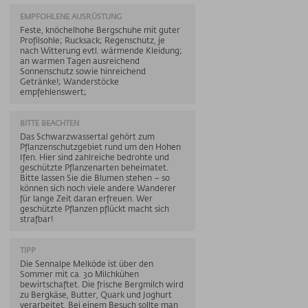
EMPFOHLENE AUSRÜSTUNG
Feste, knöchelhohe Bergschuhe mit guter
Profilsohle; Rucksack; Regenschutz, je
nach Witterung evtl. wärmende Kleidung;
an warmen Tagen ausreichend
Sonnenschutz sowie hinreichend
Getränke!; Wanderstöcke
empfehlenswert;
BITTE BEACHTEN
Das Schwarzwassertal gehört zum
Pflanzenschutzgebiet rund um den Hohen
Ifen. Hier sind zahlreiche bedrohte und
geschützte Pflanzenarten beheimatet.
Bitte lassen Sie die Blumen stehen – so
können sich noch viele andere Wanderer
für lange Zeit daran erfreuen. Wer
geschützte Pflanzen pflückt macht sich
strafbar!
TIPP
Die Sennalpe Melköde ist über den
Sommer mit ca. 30 Milchkühen
bewirtschaftet. Die frische Bergmilch wird
zu Bergkäse, Butter, Quark und Joghurt
verarbeitet. Bei einem Besuch sollte man