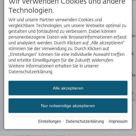
Wir verwenden Cookies und andere
APP
Technologien.
Dein Reisebegleiter vor Ort. Hol dir die kostenlose OK Bergbahnen
App!
Status
Wir und unsere Partner verwenden Cookies und
vergleichbare Technologien, um unsere Webseite optimal zu
gestalten und fortlaufend zu verbessern. Dabei können
Wanderpano
personenbezogene Daten wie Browserinformationen erfasst
SOCIAL MEDIA
und analysiert werden. Durch Klicken auf „Alle akzeptieren“
stimmen Sie der Verwendung zu. Durch Klicken auf
Webcams &
„Einstellungen“ können Sie eine individuelle Auswahl treffen
Wetter
und erteilte Einwilligungen für die Zukunft widerrufen.
Weitere Informationen erhalten Sie in unserer
WERDE TEIL UNSERES TEAMS
Datenschutzerklärung.
Öffnungszeite
Aktuellen haben wir 21 interessante Stellenangebote für Dich.
alle 21 Stellenangebote
Alle akzeptieren
Newsletter
NEWSLETTER
Bleib mit unseren Newslettern immer auf dem
Nur notwendige akzeptieren
Laufenden.
Jetzt anmelden
Einstellungen
·
Datenschutzerklärung
·
Impressum