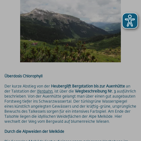
Überdosis Chlorophyll
Der kurze Abstieg von der
Heuberglift Bergstation bis zur Auenhütte
an
der Talstation der
Ifenbahn
, ist über die
Wegbeschreibung Nr. 3
ausführlich
beschrieben. Von der Auenhütte gelangt man über einen gut ausgebauten
Forstweg tiefer ins Schwarzwassertal. Der türkisgrüne Wasserspiegel
eines künstlich angelegten Gewässers und der kräftig-grüne, ursprüngliche
Bewuchs des Talkessels sorgen für ein intensives Farbspiel. Am Ende der
Talsohle liegen die idyllischen Weideflächen der Alpe Melköde. Hier
wechselt der Weg vom Bergwald auf blumenreiche Wiesen.
Durch die Alpweiden der Melköde