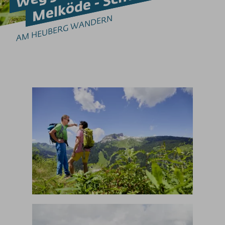
Tipps zum Klettersteig-Gehen
AM HEUBERG WANDERN
GLEITSCHIRMFLIEGEN
Erlebnis & Spaß
Genuss & Sinne
Preise
Bergbahnen
Weitere Infos
SOS / Notfallnummern