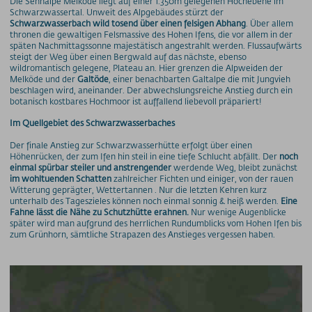
Die Sennalpe Melköde liegt auf einer 1.350m gelegenen Hochebene im
Schwarzwassertal. Unweit des Alpgebäudes stürzt der
Schwarzwasserbach wild tosend über einen felsigen Abhang
. Über allem
thronen die gewaltigen Felsmassive des Hohen Ifens, die vor allem in der
späten Nachmittagssonne majestätisch angestrahlt werden. Flussaufwärts
steigt der Weg über einen Bergwald auf das nächste, ebenso
wildromantisch gelegene, Plateau an. Hier grenzen die Alpweiden der
Melköde und der
Galtöde
, einer benachbarten Galtalpe die mit Jungvieh
beschlagen wird, aneinander. Der abwechslungsreiche Anstieg durch ein
botanisch kostbares Hochmoor ist auffallend liebevoll präpariert!
Im Quellgebiet des Schwarzwasserbaches
Der finale Anstieg zur Schwarzwasserhütte erfolgt über einen
Höhenrücken, der zum Ifen hin steil in eine tiefe Schlucht abfällt. Der
noch
einmal spürbar steiler und anstrengender
werdende Weg, bleibt zunächst
im wohltuenden Schatten
zahlreicher Fichten und einiger, von der rauen
Witterung geprägter, Wettertannen . Nur die letzten Kehren kurz
unterhalb des Tageszieles können noch einmal sonnig & heiß werden.
Eine
Fahne lässt die Nähe zu Schutzhütte erahnen.
Nur wenige Augenblicke
später wird man aufgrund des herrlichen Rundumblicks vom Hohen Ifen bis
zum Grünhorn, sämtliche Strapazen des Anstieges vergessen haben.