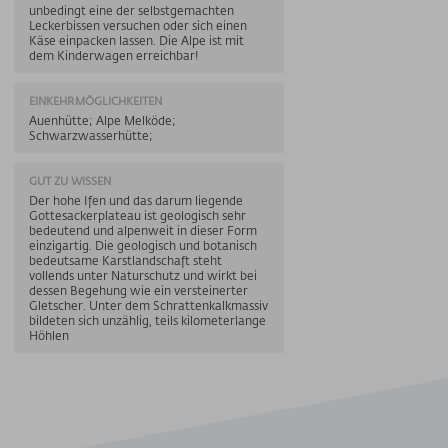
unbedingt eine der selbstgemachten
Leckerbissen versuchen oder sich einen
Käse einpacken lassen. Die Alpe ist mit
dem Kinderwagen erreichbar!
EINKEHRMÖGLICHKEITEN
Auenhütte; Alpe Melköde;
Schwarzwasserhütte;
GUT ZU WISSEN
Der hohe Ifen und das darum liegende
Gottesackerplateau ist geologisch sehr
bedeutend und alpenweit in dieser Form
einzigartig. Die geologisch und botanisch
bedeutsame Karstlandschaft steht
vollends unter Naturschutz und wirkt bei
dessen Begehung wie ein versteinerter
Gletscher. Unter dem Schrattenkalkmassiv
bildeten sich unzählig, teils kilometerlange
Höhlen