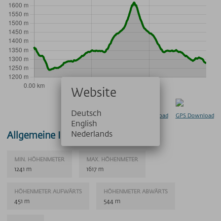
Website
Deutsch
KML Download
GPS Download
English
Nederlands
Allgemeine Informationen
MIN. HÖHENMETER
MAX. HÖHENMETER
1241 m
1617 m
HÖHENMETER AUFWÄRTS
HÖHENMETER ABWÄRTS
451 m
544 m