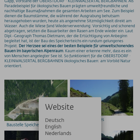
Gapp, Vorstand der OBERSTDORF · KLEINWALSERTAL BERGBAHNEN. Als
Paradebeispiel für ökologisches Bauen prägten umweltfreundliche und
nachhaltige Baumaßnahmen die gesamten Arbeiten am See. Zum Beispiel
PRESSE
dienen die Baumstämme, die während der Ausgrabung behutsam
herausgehoben wurden, heute als angenehme Sitzmöglichkeit direkt am
PARTNER/LINKS
Wasser. Auch die Wiese fand Wiederverwendung: Vorsichtig und schonend
abgetragen, setzten die Bauarbeiter den Rasen am Ende wieder ein. Laut
Dipl.-Geograph Thomas Dietmann, der die Ertüchtigung von Anbeginn
SOS / Notfallnummern
begleitet hat, ist der Bau des Speicherteichs ein rundum gelungenes
Projekt.
Der Herzsee sei eines der besten Beispiele für umweltschonendes
Bauen im bayerischen Alpenraum
. Kaum einer erkenne mehr, dass es ein
von Menschen angelegter See ist. So funktioniert für die OBERSTDORF ·
KLEINWALSERTAL BERGBAHNEN ökologisches Bauen: am Vorbild Natur
orientiert.
Website
Seitenwände des
Deutsch
Baustelle Speicherteich
Speicherteiches
English
Nederlands