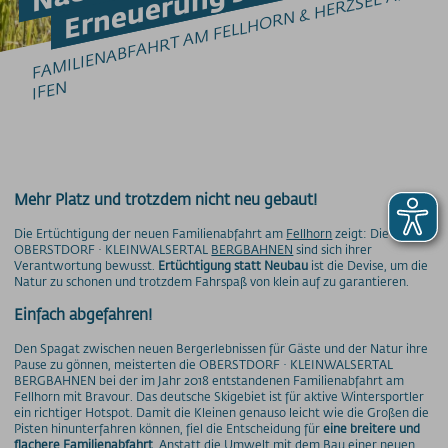
F
A
MILIE
N
A
BF
A
H
RT 
A
M FELL
H
O
R
N 
& 
HE
RZSEE 
A
M 
IFE
Barrierefrei am Berg
Bergbahn Unlimited
Downloads
Feedback
N
Fundbüro
Hunde am Berg
Mountainbike-Beförderung
Newsletter
Mehr Platz und trotzdem nicht neu gebaut!
Videos
Die Ertüchtigung der neuen Familienabfahrt am
Fellhorn
zeigt: Die
Wetter
OBERSTDORF · KLEINWALSERTAL
BERGBAHNEN
sind sich ihrer
Webcams
Verantwortung bewusst.
Ertüchtigung statt Neubau
ist die Devise, um die
Natur zu schonen und trotzdem Fahrspaß von klein auf zu garantieren.
WLAN
Einfach abgefahren!
PREISINFORMATIONEN
Den Spagat zwischen neuen Bergerlebnissen für Gäste und der Natur ihre
Preise - Nebelhornbahn
Pause zu gönnen, meisterten die OBERSTDORF · KLEINWALSERTAL
BERGBAHNEN bei der im Jahr 2018 entstandenen Familienabfahrt am
Preise - Fellhorn/Kanzelwand
Fellhorn mit Bravour. Das deutsche Skigebiet ist für aktive Wintersportler
Preise - Söllereckbahn
ein richtiger Hotspot. Damit die Kleinen genauso leicht wie die Großen die
Pisten hinunterfahren können, fiel die Entscheidung für
eine breitere und
Preise - Walmendingerhornbahn
flachere Familienabfahrt
. Anstatt die Umwelt mit dem Bau einer neuen