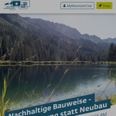
MyMountainClub
Shop
Aktiv & Sport
Erlebnis & Spaß
Genuss & Sinne
Preise
Bergbahnen
Weitere Infos
Nachhaltige Bauweise -
SERVICE A-Z
Erneuerung statt Neubau
Anreise
App