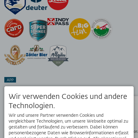
APP
Dein Reisebegleiter vor Ort. Hol dir die kostenlose OK Bergbahnen
App!
Wir verwenden Cookies und andere
Technologien.
Status
Wir und unsere Partner verwenden Cookies und
SOCIAL MEDIA
vergleichbare Technologien, um unsere Webseite optimal zu
gestalten und fortlaufend zu verbessern. Dabei können
Wanderpano
personenbezogene Daten wie Browserinformationen erfasst