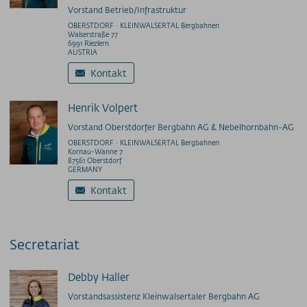
Prices - Heuberg
Vorstand Betrieb/Infrastruktur
Prices - Ifenbahn
OBERSTDORF · KLEINWALSERTAL Bergbahnen
Walserstraße 77
Season ticket
6991 Riezlern
AUSTRIA
Supersnow annual & season ticket
Kontakt
Allgäu Glacier Card season ticket
Allgäu 365+ annual pass
Henrik Volpert
Gipfel(S)pass multi-day tickets
Vorstand Oberstdorfer Bergbahn AG & Nebelhornbahn-AG
GUT-Ticket multi-day tickets
OBERSTDORF · KLEINWALSERTAL Bergbahnen
Parking prices
Kornau-Wanne 7
87561 Oberstdorf
GERMANY
PURSUE
Kontakt
MyMountainNature
Measures to improve quality
Shareholder information
Secretariat
contact person
Story
Debby Haller
Technical data
Vorstandsassistenz Kleinwalsertaler Bergbahn AG
Vacancies