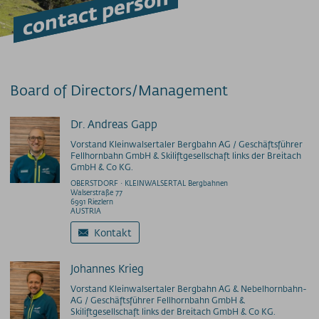
contact person
Accessible on the mountain
Mountain Railway Unlimited
Downloads
Feedback
Lost and Found
Board of Directors/Management
Hunde am Berg
Mountain bike transport
Dr. Andreas Gapp
Newsletter
Vorstand Kleinwalsertaler Bergbahn AG / Geschäftsführer
Videos
Fellhornbahn GmbH & Skiliftgesellschaft links der Breitach
GmbH & Co KG.
Weather
OBERSTDORF · KLEINWALSERTAL Bergbahnen
Webcams
Walserstraße 77
6991 Riezlern
Wi-Fi
AUSTRIA
Kontakt
PRICE INFORMATION
Prices - Nebelhornbahn
Johannes Krieg
Prices - Fellhorn/Kanzelwand
Vorstand Kleinwalsertaler Bergbahn AG & Nebelhornbahn-
Prices - Söllereckbahn
AG / Geschäftsführer Fellhornbahn GmbH &
Prices - Walmendingerhorn Cable Car
Skiliftgesellschaft links der Breitach GmbH & Co KG.