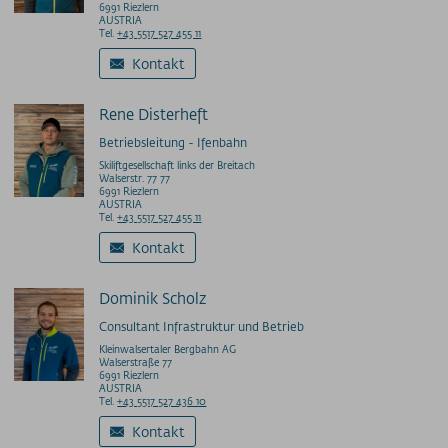
6991 Riezlern
AUSTRIA
Tel.
+43 5517 527 455 11
Kontakt
Rene Disterheft
Betriebsleitung - Ifenbahn
Skiliftgesellschaft links der Breitach
Walserstr. 77 77
6991 Riezlern
AUSTRIA
Tel.
+43 5517 527 455 11
Kontakt
Dominik Scholz
Consultant Infrastruktur und Betrieb
Kleinwalsertaler Bergbahn AG
Walserstraße 77
6991 Riezlern
AUSTRIA
Tel.
+43 5517 527 436 10
Kontakt