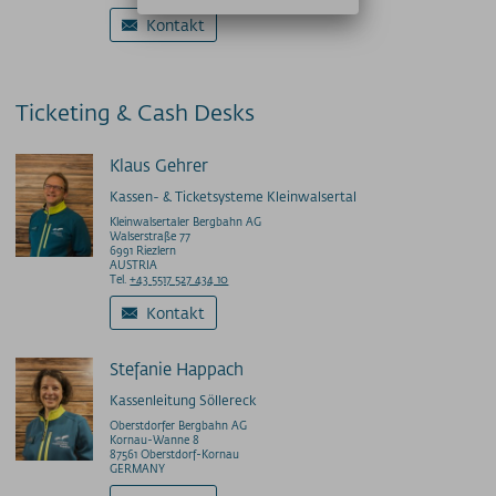
Kontakt
Ticketing & Cash Desks
Klaus Gehrer
Kassen- & Ticketsysteme Kleinwalsertal
Kleinwalsertaler Bergbahn AG
Walserstraße 77
6991 Riezlern
AUSTRIA
Tel.
+43 5517 527 434 10
Kontakt
Stefanie Happach
Kassenleitung Söllereck
Oberstdorfer Bergbahn AG
Kornau-Wanne 8
87561 Oberstdorf-Kornau
GERMANY