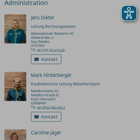
Administration
Jens Dieter
Leitung Rechnungswesen
Kleinwalsertaler Bergbahn AG
Walserstraße 77
6991 Riezlern
AUSTRIA
Tel.
+43 5517 527 432 20
Kontakt
Mark Hinterberger
Kaufmännische Leitung Nebelhornbahn
Nebelhornbahn AG
Nebelhornstraße 67
87561 Oberstdorf
GERMANY
Tel.
+49 8322 960 012 11
Kontakt
Caroline Jäger