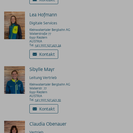
Lea Hofmann
Digitale Services
Kleinwalsertaler Bergbahn AG
Walserstraße 77
6991 Riezlern
AUSTRIA
Tel.
+43 5517 527 423 24
Kontakt
Sibylle Mayr
Leitung Vertrieb
Kleinwalsertaler Bergbahn AG
Walserstr. 77
6991 Riezlern
AUSTRIA
Tel.
+43 5517 527 423 10
Kontakt
Claudia Obenauer
Vertrieb