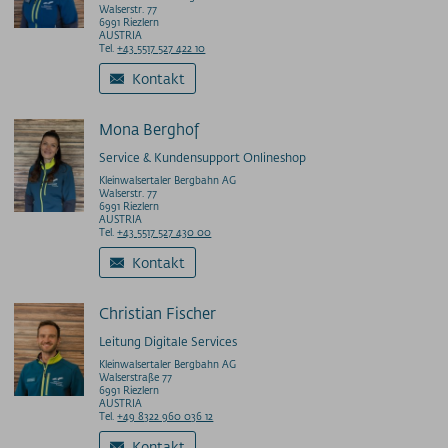
Walserstr. 77
6991 Riezlern
AUSTRIA
Tel.
+43 5517 527 422 10
Kontakt
Mona Berghof
Service & Kundensupport Onlineshop
Kleinwalsertaler Bergbahn AG
Walserstr. 77
6991 Riezlern
AUSTRIA
Tel.
+43 5517 527 430 00
Kontakt
Christian Fischer
Leitung Digitale Services
Kleinwalsertaler Bergbahn AG
Walserstraße 77
6991 Riezlern
AUSTRIA
Tel.
+49 8322 960 036 12
Kontakt