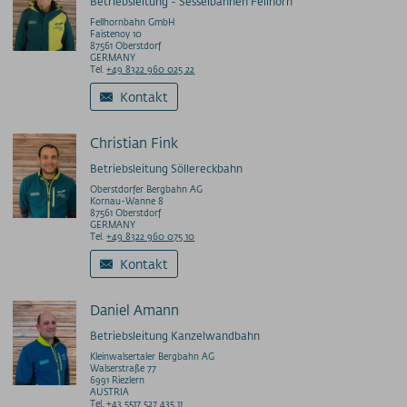
Betriebsleitung - Sesselbahnen Fellhorn
Fellhornbahn GmbH
Faistenoy 10
87561 Oberstdorf
GERMANY
Tel.
+49 8322 960 025 22
Kontakt
Christian Fink
Betriebsleitung Söllereckbahn
Oberstdorfer Bergbahn AG
Kornau-Wanne 8
87561 Oberstdorf
GERMANY
Tel.
+49 8322 960 075 10
Kontakt
Daniel Amann
Betriebsleitung Kanzelwandbahn
Kleinwalsertaler Bergbahn AG
Walserstraße 77
6991 Riezlern
AUSTRIA
Tel.
+43 5517 527 435 11