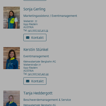
Sonja Gerling
Marketingassistenz / Eventmanagement
Walserstr. 77
6991 Riezlern
AUSTRIA
Tel.
+43 5517 527 433 12
Kontakt
Kerstin Stünkel
Eventmanagement
Kleinwalsertaler Bergbahn AG
Walserstraße 77
6991 Riezlern
AUSTRIA
Tel.
+43 5517 527 423 22
Kontakt
Tanja Heddergott
Beschwerdemanagement & Service
Kleinwalsertaler Bergbahn AG