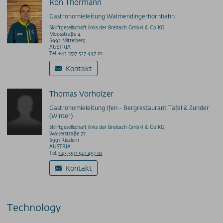
Ron Thormann
Gastronomieleitung Walmendingerhornbahn
Skiliftgesellschaft links der Breitach GmbH & Co KG
Moosstraße 4
6993 Mittelberg
AUSTRIA
Tel.
+43 5517 527 447 10
Kontakt
Thomas Vorholzer
Gastronomieleitung Ifen - Bergrestaurant Tafel & Zunder
(Winter)
Skiliftgesellschaft links der Breitach GmbH & Co KG
Walserstraße 77
6991 Riezlern
AUSTRIA
Tel.
+43 5517 527 457 10
Kontakt
Technology