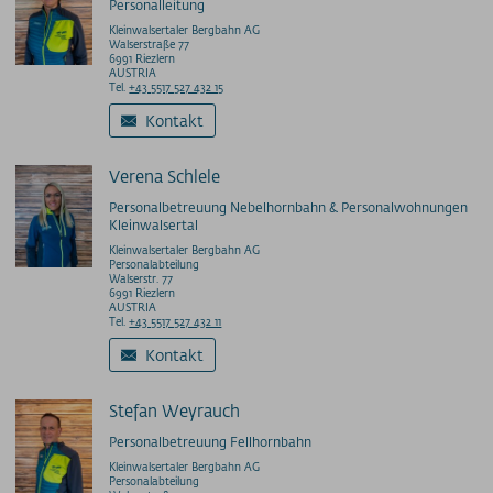
Personalleitung
Kleinwalsertaler Bergbahn AG
Walserstraße 77
6991 Riezlern
AUSTRIA
Tel.
+43 5517 527 432 15
Kontakt
Verena Schlele
Personalbetreuung Nebelhornbahn & Personalwohnungen
Kleinwalsertal
Kleinwalsertaler Bergbahn AG
Personalabteilung
Walserstr. 77
6991 Riezlern
AUSTRIA
Tel.
+43 5517 527 432 11
Kontakt
Stefan Weyrauch
Personalbetreuung Fellhornbahn
Kleinwalsertaler Bergbahn AG
Personalabteilung