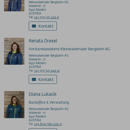
Kleinwalsertaler Bergbahn AG
Walserstr. 77
6991 Riezlern
PRESS
AUSTRIA
Tel.
+43 5517 527 420 11
PARTNERS/LINKS
Kontakt
SOS / Notfallnummern
Renata Drexel
Vorstandsassistenz Kleinwalsertaler Bergbahn AG
Kleinwalsertaler Bergbahn AG
Walserstr. 77
6991 Riezlern
AUSTRIA
Tel.
+43 5517 527 420 12
Kontakt
Diana Lukasik
Backoffice & Verwaltung
Kleinwalsertaler Bergbahn AG
Walserstr. 77
6991 Riezlern
AUSTRIA
Tel.
+49 8322 960 020 13