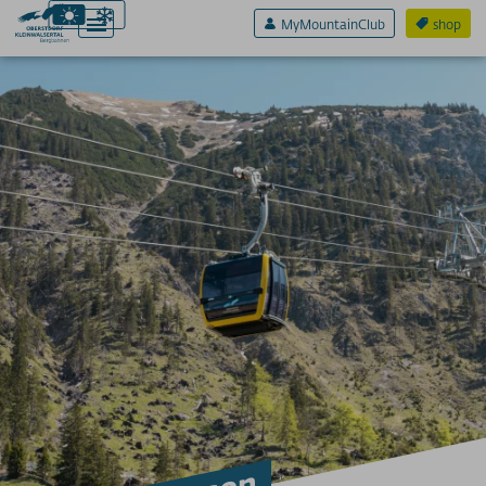
MyMountainClub
shop
Active & Sport
Experience & Fun
Pleasure & Senses
prices
cable cars
more infos
SERVICE A-Z
Arrival
App