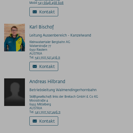
Mobil
+43 6648 468 608
Kontakt
Karl Bischof
Leitung Aussenbereich - Kanzelwand
Kleinwalsertaler Bergbahn AG
Walserstraße 77
6991 Riezlern
AUSTRIA
Tel.
+43 5517 527 436 11
Kontakt
Andreas Hilbrand
Betriebsleitung Walmendingerhornbahn
Skiliftgesellschaft links der Breitach GmbH & Co KG
Moosstraße 4
6993 Mittelberg
AUSTRIA
Tel.
+43 5517 527 446 11
Kontakt