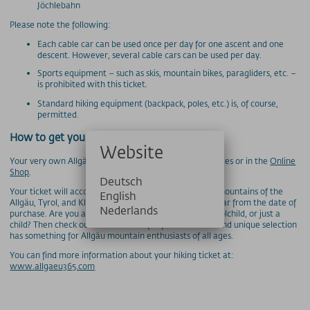
Jöchlebahn
Please note the following:
PRESSE
Each cable car can be used once per day for one ascent and one
PARTNERS/LINKS
descent. However, several cable cars can be used per day.
Sports equipment – such as skis, mountain bikes, paragliders, etc. –
SOS / Notfallnummern
is prohibited with this ticket.
Standard hiking equipment (backpack, poles, etc.) is, of course,
permitted.
How to get your Allgäu 365+
Website
Your very own Allgäu 365+ is available at our ticket offices or in the
Online
Shop
.
Deutsch
Your ticket will accompany you through the beautiful mountains of the
English
Allgäu, Tyrol, and Kleinwalsertal regions for a whole year from the date of
Nederlands
purchase. Are you an ADAC member, a student, a schoolchild, or just a
child? Then check out our discounts for you. Our wide and unique selection
has something for Allgäu mountain enthusiasts of all ages.
You can find more information about your hiking ticket at:
www.allgaeu365.com