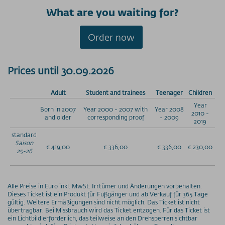
What are you waiting for?
Order now
Prices until 30.09.2026
Adult
Student and trainees
Teenager
Children
Year
Born in 2007
Year 2000 - 2007 with
Year 2008
2010 -
and older
corresponding proof
- 2009
2019
standard
Saison
€ 419,00
€ 336,00
€ 336,00
€ 230,00
25-26
Alle Preise in Euro inkl. MwSt. Irrtümer und Änderungen vorbehalten.
Dieses Ticket ist ein Produkt für Fußgänger und ab Verkauf für 365 Tage
gültig. Weitere Ermäßigungen sind nicht möglich. Das Ticket ist nicht
übertragbar. Bei Missbrauch wird das Ticket entzogen. Für das Ticket ist
ein Lichtbild erforderlich, das teilweise an den Drehsperren sichtbar