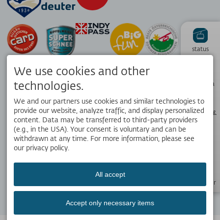
status
We use cookies and other
Hiking
technologies.
panorama
We and our partners use cookies and similar technologies to
provide our website, analyze traffic, and display personalized
Webcams &
Weather
content. Data may be transferred to third-party providers
APP
(e.g., in the USA). Your consent is voluntary and can be
Your local travel companion. Get the free OK Bergbahnen app!
withdrawn at any time. For more information, please see
our privacy policy.
Opening
hours
All accept
SOCIAL MEDIA
Newsletter
Accept only necessary items