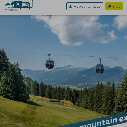
MyMountainClub
Shop
Aktiv & Sport
Erlebnis & Spaß
Genuss & Sinne
Preise
Bergbahnen
Weitere Infos
SERVICE A-Z
Your ticket to the mountain e
Anreise
App