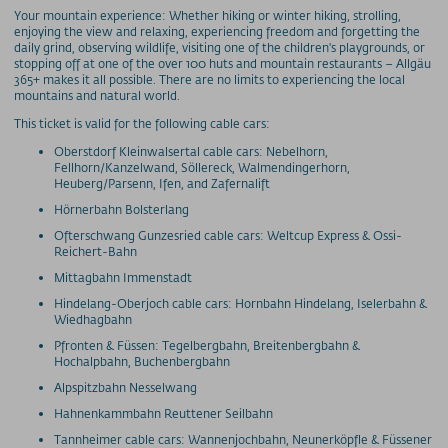
Preise - Heuberg
Your mountain experience: Whether hiking or winter hiking, strolling,
enjoying the view and relaxing, experiencing freedom and forgetting the
Preise - Ifenbahn
daily grind, observing wildlife, visiting one of the children's playgrounds, or
stopping off at one of the over 100 huts and mountain restaurants – Allgäu
Saisonkarte
365+ makes it all possible. There are no limits to experiencing the local
Superschnee Jahres- & Saisonkarte
mountains and natural world.
Saisonkarte Allgäu-Gletscher-Card
This ticket is valid for the following cable cars:
Jahreskarte Allgäu 365+
Oberstdorf Kleinwalsertal cable cars: Nebelhorn,
Fellhorn/Kanzelwand, Söllereck, Walmendingerhorn,
Gipfel(S)pass Mehrtageskarten
Heuberg/Parsenn, Ifen, and Zafernalift
GUT-Ticket Mehrtageskarten
Hörnerbahn Bolsterlang
Parkplatzpreise
Ofterschwang Gunzesried cable cars: Weltcup Express & Ossi-
Reichert-Bahn
UNTERNEHMEN
Mittagbahn Immenstadt
MyMountainNature
Hindelang-Oberjoch cable cars: Hornbahn Hindelang, Iselerbahn &
Maßnahmen zur Qualitätsverbesserung
Wiedhagbahn
Aktionärsinfos
Pfronten & Füssen: Tegelbergbahn, Breitenbergbahn &
Hochalpbahn, Buchenbergbahn
Ansprechpartner
Alpspitzbahn Nesselwang
Geschichte
Hahnenkammbahn Reuttener Seilbahn
Technische Daten
Tannheimer cable cars: Wannenjochbahn, Neunerköpfle & Füssener
Freie Stellen