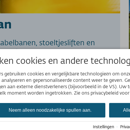
an
belbanen, stoeltjesliften en
dorf in de Allgäu
ken cookies en andere technolog
mehr erfahren
rs gebruiken cookies en vergelijkbare technologieën om onz
Website
e analyseren en gepersonaliseerde content weer te geven. 
n aan externe dienstverleners (bijvoorbeeld in de VS). Uw 
Deutsch
p elk moment worden ingetrokken. Zie ons privacybeleid voor
English
Nederlands
Neem alleen noodzakelijke spullen aan.
All
Instellingen
·
Priva