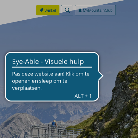
Winkel
MyMountainClub