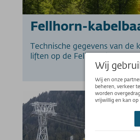
Fellhorn-kabelba
Technische gegevens van de ka
liften op de Fellhorn in Oberst
Wij gebrui
Wij en onze partne
beheren, verkeer t
worden overgedrage
vrijwillig en kan o