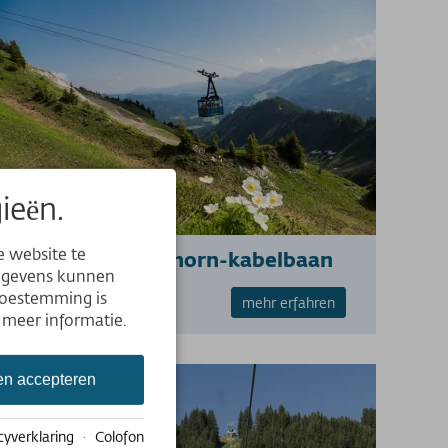
ieën.
e website te
Walmendingerhorn-kabelbaan
Gegevens kunnen
toestemming is
mehr erfahren
 meer informatie.
en accepteren
cyverklaring
·
Colofon