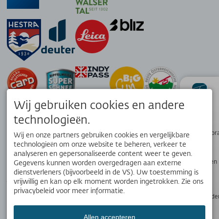
Wij gebruiken cookies en andere
status
technologieën.
Wandelpanor
Wij en onze partners gebruiken cookies en vergelijkbare
technologieën om onze website te beheren, verkeer te
analyseren en gepersonaliseerde content weer te geven.
Webcams en
Gegevens kunnen worden overgedragen aan externe
APP
weer
dienstverleners (bijvoorbeeld in de VS). Uw toestemming is
Jouw lokale reisgenoot. Download de gratis OK Bergbahnen app!
vrijwillig en kan op elk moment worden ingetrokken. Zie ons
privacybeleid voor meer informatie.
Openingstijde
Allen accepteren
SOCIALE MEDIA