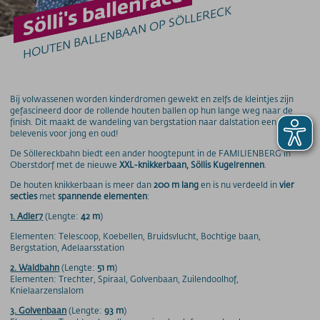
Sölli's ballenrace
HOUTEN BALLENBAAN OP SÖLLERECK
GROEPEN & SCHOLEN
Groepsaanbiedingen
Schoolklas aanbiedingen
Plezier en zintuigen
Tarieven
Bij volwassenen worden kinderdromen gewekt en zelfs de kleintjes zijn
gefascineerd door de rollende houten ballen op hun lange weg naar de
bergbanen
finish. Dit maakt de wandeling van bergstation naar dalstation een leuke
belevenis voor jong en oud!
Verdere informatie
De Söllereckbahn biedt een ander hoogtepunt in de FAMILIENBERG in
Oberstdorf met de nieuwe
XXL-knikkerbaan, Söllis Kugelrennen
.
De houten knikkerbaan is meer dan
200 m lang
en is nu verdeeld in
vier
SOS / Notfallnummern
secties
met
spannende elementen
:
1. Adler7
(Lengte:
42 m
)
Elementen: Telescoop, Koebellen, Bruidsvlucht, Bochtige baan,
Bergstation, Adelaarsstation
2. Waldbahn
(Lengte:
51 m
)
Elementen: Trechter, Spiraal, Golvenbaan, Zuilendoolhof,
Knielaarzenslalom
3. Golvenbaan
(Lengte:
93 m
)