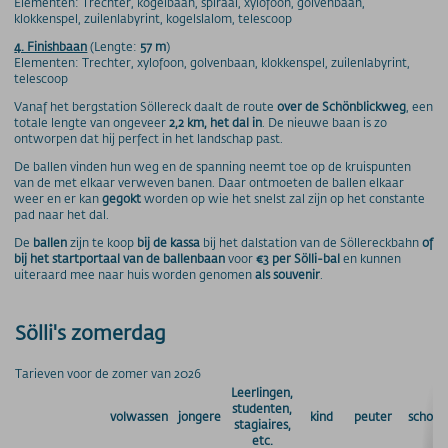
Elementen: Trechter, kogelbaan, spiraal, xylofoon, golvenbaan,
klokkenspel, zuilenlabyrint, kogelslalom, telescoop
4. Finishbaan
(Lengte:
57 m
)
Elementen: Trechter, xylofoon, golvenbaan, klokkenspel, zuilenlabyrint,
telescoop
Vanaf het bergstation Söllereck daalt de route
over de Schönblickweg
, een
totale lengte van ongeveer
2,2 km, het dal in
. De nieuwe baan is zo
ontworpen dat hij perfect in het landschap past.
De ballen vinden hun weg en de spanning neemt toe op de kruispunten
van de met elkaar verweven banen. Daar ontmoeten de ballen elkaar
weer en er kan
gegokt
worden op wie het snelst zal zijn op het constante
pad naar het dal.
De
ballen
zijn te koop
bij de kassa
bij het dalstation van de Söllereckbahn
of
bij het startportaal van de ballenbaan
voor
€3 per Sölli-bal
en kunnen
uiteraard mee naar huis worden genomen
als souvenir
.
Sölli's zomerdag
Tarieven voor de zomer van 2026
Leerlingen,
studenten,
volwassen
jongere
kind
peuter
schoolk
stagiaires,
etc.