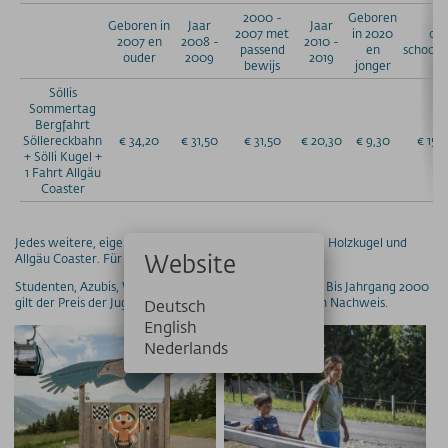
2000 -
Geboren
Geboren in
Jaar
Jaar
2007 met
in 2020
op
2007 en
2008 -
2010 -
passend
en
schoolre
ouder
2009
2019
bewijs
jonger
Söllis
Sommertag
Bergfahrt
Söllereckbahn
€ 34,20
€ 31,50
€ 31,50
€ 20,30
€ 9,30
€ 15,
+ Sölli Kugel +
1 Fahrt Allgäu
Coaster
Jedes weitere, eigene Kind Jg. 2008-2019: € 9,30 für die Holzkugel und
Website
Allgäu Coaster. Für die Bergfahrt gilt die Familienregel.
Studenten, Azubis, Wehr- und Zivildienstleistende (AT): Bis Jahrgang 2000
gilt der Preis der Jugendkarte bei Vorlage eines gültigen Nachweis.
Deutsch
English
Nederlands