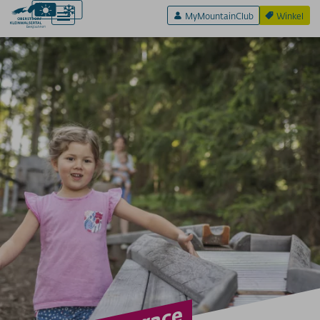
MyMountainClub
Winkel
Actief & Sport
Beleef & Plezier
FAMILIENURLAUB
Berti's schattenjacht
Speeltuinen
AVONTURENWERELDEN
klimbos
Allgäu Coaster
Noordwandpad
Sölli's ballenrace
Burmi-water
Höfatsweg
Op de Alp