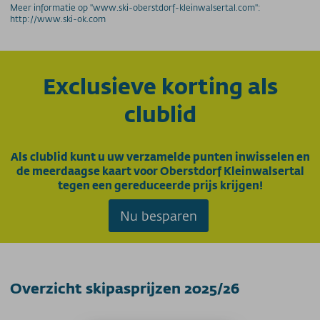
Meer informatie op "www.ski-oberstdorf-kleinwalsertal.com":
Jahreskarte Allgäu 365+
http://www.ski-ok.com
Übungsliftekarte
Parkplatzpreise
UNTERNEHMEN
Exclusieve korting als
MyMountainNature
clublid
Maßnahmen zur Qualitätsverbesserung
Aktionärsinfos
Ansprechpartner
Als clublid kunt u uw verzamelde punten inwisselen en
Geschichte
de meerdaagse kaart voor Oberstdorf Kleinwalsertal
tegen een gereduceerde prijs krijgen!
Technische Daten
Freie Stellen
Nu besparen
PRESSE
PARTNERS/LINKS
Overzicht skipasprijzen 2025/26
SOS / Notfallnummern