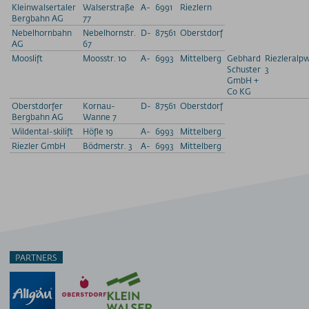
Kleinwalsertaler
Walserstraße
A-
6991
Riezlern
Bergbahn AG
77
Nebelhornbahn
Nebelhornstr.
D-
87561
Oberstdorf
AG
67
Mooslift
Moosstr. 10
A-
6993
Mittelberg
Gebhard
Riezleralp
Schuster
3
GmbH +
Co KG
Oberstdorfer
Kornau-
D-
87561
Oberstdorf
Bergbahn AG
Wanne 7
Wildental-skilift
Höfle 19
A-
6993
Mittelberg
Riezler GmbH
Bödmerstr. 3
A-
6993
Mittelberg
PARTNERS