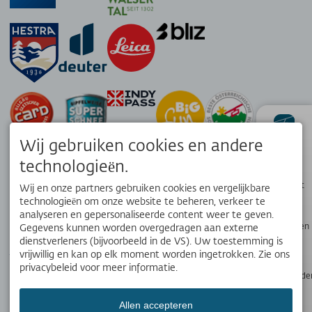
Wij gebruiken cookies en andere
Status
technologieën.
Pistekaart
Wij en onze partners gebruiken cookies en vergelijkbare
technologieën om onze website te beheren, verkeer te
analyseren en gepersonaliseerde content weer te geven.
Webcams en
Gegevens kunnen worden overgedragen aan externe
APP
weer
dienstverleners (bijvoorbeeld in de VS). Uw toestemming is
Jouw lokale reisgenoot. Download de gratis OK Bergbahnen app!
vrijwillig en kan op elk moment worden ingetrokken. Zie ons
privacybeleid voor meer informatie.
Openingstijde
Allen accepteren
SOCIALE MEDIA