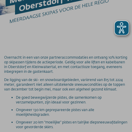
MEERDAAGSE SKIPAS VOOR DE HELE REGIO
Barrierefrei am Berg
Downloads
Feedback
Fundbüro
Hunde am Berg
Newsletter
Videos
Wetter
Overnacht in een van onze partneraccommodaties en ontvang 10% korting
op skipassen tijdens de actieperiode. Geldig voor alle liften en kabelbanen
Webcams
in Oberstdorf en Kleinwalsertal, en met contactloze toegang, eveneens
WLAN
inbegrepen in de gastenkaart.
De ligging van de ski- en snowboardgebieden, variërend van 815 tot 2224
PREISINFORMATIONEN
meter, garandeert niet alleen uitstekende sneeuwcondities op de toppen
van december tot begin mei, maar ook een algeheel gezond klimaat.
Fußgängerkarten
Tagesskipässe
De goed bewegwijzerde pistes, die samenkomen op
verzamelpunten, zijn ideaal voor gezinnen.
Mehrtageskarten
Ongeveer 130 km geprepareerde pistes van alle
Saisonkarte
moeilijkheidsgraden.
Superschnee Jahres- & Saisonkarte
Ongeveer 20 km "moeilijke" pistes en talrijke diepsneeuwafdalingen
voor gevorderde skiërs.
Saisonkarte Allgäu-Gletscher-Card