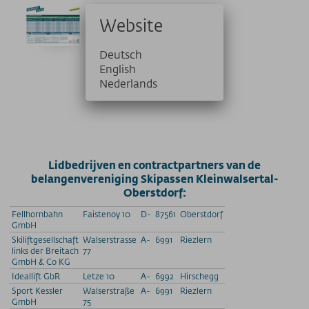
Website
Skipasspreise 2025-26
Download
Deutsch
English
JPG 88,03 kB
Nederlands
Größe 800×566px
Lidbedrijven en contractpartners van de
belangenvereniging Skipassen Kleinwalsertal-
Oberstdorf:
Fellhornbahn
Faistenoy 10
D-
87561
Oberstdorf
GmbH
Skiliftgesellschaft
Walserstrasse
A-
6991
Riezlern
links der Breitach
77
GmbH & Co KG
Ideallift GbR
Letze 10
A-
6992
Hirschegg
Sport Kessler
Walserstraße
A-
6991
Riezlern
GmbH
75