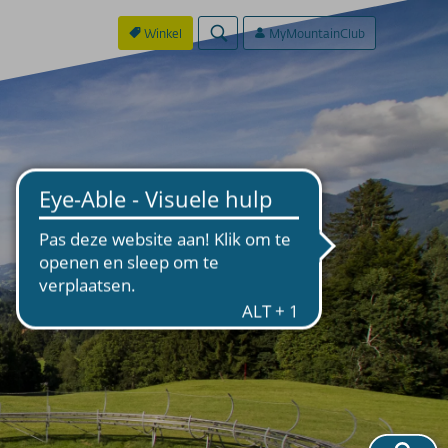
Winkel
MyMountainClub