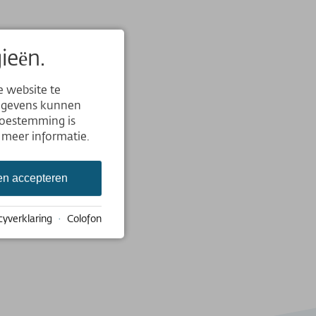
ieën.
r
e website te
Gegevens kunnen
toestemming is
 meer informatie.
px
en accepteren
cyverklaring
·
Colofon