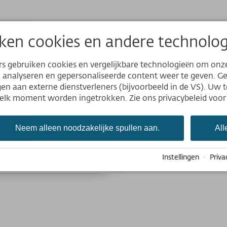
ken cookies en andere technolog
BigFun-Flye
rs gebruiken cookies en vergelijkbare technologieën om onz
Website
e analyseren en gepersonaliseerde content weer te geven. 
Download
n aan externe dienstverleners (bijvoorbeeld in de VS). Uw 
Deutsch
p elk moment worden ingetrokken. Zie ons privacybeleid voor
English
JPG 9,07 MB
Nederlands
Größe 800×560
Neem alleen noodzakelijke spullen aan.
All
Instellingen
·
Priva