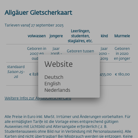
Preise - Heuberg
Allgäuer Gletscherkaart
Preise - Ifenbahn
Saisonkarte
Tarieven vanaf 27 september 2025
Superschnee Jahres- & Saisonkarte
Leerlingen,
Saisonkarte Allgäu-Gletscher-Card
volwassen
jongere
studenten,
kind
Murmele
stagiaires, etc.
Jahreskarte Allgäu 365+
Geboren in
Jaar
Jaar
Geboren
Geboren tussen
Gipfel(S)pass Mehrtageskarten
2007 en
2008 -
2010 -
in 2020
2000 en 2007
ouder
2009
2019
en jonger
GUT-Ticket Mehrtageskarten
Website
standaard
Parkplatzpreise
Saison 25-
€ 828,00
€ 662,00
€ 662,00
€ 455,00
€ 180,00
Deutsch
26
UNTERNEHMEN
English
MyMountainNature
Nederlands
Maßnahmen zur Qualitätsverbesserung
Weitere Infos zur AllgäuGletscherCard
Aktionärsinfos
Ansprechpartner
Alle Preise in Euro inkl. MwSt. Irrtümer und Änderungen vorbehalten. Für
Geschichte
alle ermäßigten Tarife ist die Vorlage eines entsprechend gültigen
Ausweises mit Lichtbild und Altersangabe erforderlich ( z. B.
Technische Daten
Studentenausweis ohne Bild nur in Verbindung mit Personalausweis). Alle
Karten sind nicht übertragbar! Bei Missbrauch werden sie entzogen. Keine
Freie Stellen