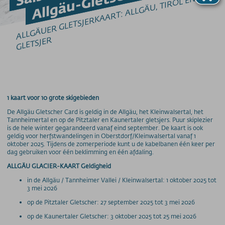
ALL
G
Ä
UE
R 
GLETSJE
R
K
A
A
RT: 
ALL
G
Ä
U, TI
R
OL E
N 
GLETSJE
Barrierefrei am Berg
Bergbahn Unlimited
Downloads
R
Feedback
Fundbüro
Hunde am Berg
Mountainbike-Beförderung
Newsletter
1 kaart voor 10 grote skigebieden
Videos
De Allgäu Gletscher Card is geldig in de Allgäu, het Kleinwalsertal, het
Wetter
Tannheimertal en op de Pitztaler en Kaunertaler gletsjers. Puur skiplezier
is de hele winter gegarandeerd vanaf eind september. De kaart is ook
Webcams
geldig voor herfstwandelingen in Oberstdorf/Kleinwalsertal vanaf 1
oktober 2025. Tijdens de zomerperiode kunt u de kabelbanen één keer per
WLAN
dag gebruiken voor één beklimming en één afdaling.
ALLGÄU GLACIER-KAART Geldigheid
PREISINFORMATIONEN
Preise - Nebelhornbahn
in de Allgäu / Tannheimer Vallei / Kleinwalsertal: 1 oktober 2025 tot
3 mei 2026
Preise - Fellhorn/Kanzelwand
op de Pitztaler Gletscher: 27 september 2025 tot 3 mei 2026
Preise - Söllereckbahn
op de Kaunertaler Gletscher: 3 oktober 2025 tot 25 mei 2026
Preise - Walmendingerhornbahn