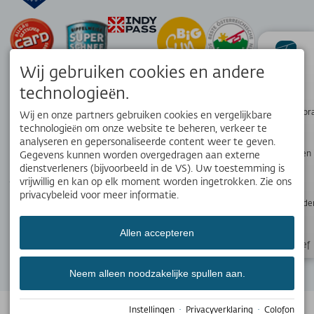
Wij gebruiken cookies en andere
status
technologieën.
Wandelpanor
Wij en onze partners gebruiken cookies en vergelijkbare
technologieën om onze website te beheren, verkeer te
analyseren en gepersonaliseerde content weer te geven.
Webcams en
Gegevens kunnen worden overgedragen aan externe
APP
weer
dienstverleners (bijvoorbeeld in de VS). Uw toestemming is
Jouw lokale reisgenoot. Download de gratis OK Bergbahnen app!
vrijwillig en kan op elk moment worden ingetrokken. Zie ons
privacybeleid voor meer informatie.
Openingstijde
Allen accepteren
SOCIALE MEDIA
Nieuwsbrief
Neem alleen noodzakelijke spullen aan.
© 2026 OBERSTDORF KLEINWALSERTAL Bergbahnen
Gemaakt met
Instellingen
·
Privacyverklaring
·
Colofon
Tramino