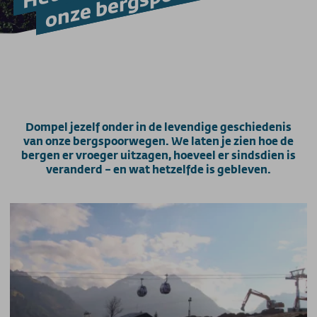
Toegankelijk op de berg
Bergspoorweg Onbeperkt
Downloaden
Feedback
Gevonden voorwerpen
Hunde am Berg
Mountainbike transport
Dompel jezelf onder in de levendige geschiedenis
Nieuwsbrief
van onze bergspoorwegen. We laten je zien hoe de
Video's
bergen er vroeger uitzagen, hoeveel er sindsdien is
Weer
veranderd – en wat hetzelfde is gebleven.
Webcams
wifi
PRIJSINFORMATIE
Prijzen - Nebelhornbahn
Prijzen - Fellhorn/Kanzelwand
Prijzen - Söllereckbahn
Prijzen - Walmendingerhorn-kabelbaan