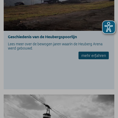
Prijzen - Heuberg
Prijzen - Ifenbahn
Seizoenkaart
Supersnow jaar- en seizoenkaart
Allgäuer Gletscher Card-abonnement
Geschiedenis van de Heubergspoorlijn
Allgäu 365+ jaarkaart
Lees meer over de bewogen jaren waarin de Heuberg Arena
Gipfel(S)pass meerdaagse tickets
werd gebouwd.
GUT-Ticket meerdaagse tickets
mehr erfahren
Parkeerprijzen
NASTREVEN
MijnBergNatuur
Maatregelen om de kwaliteit te verbeteren
Aandeelhoudersinformatie
contactpersoon
Verhaal
Technische gegevens
Vacatures