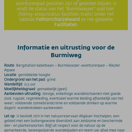
avonturenpad gesloten zijn of gesloten blijven. U
vindt de status van het "Burmiwasser"-pad hier:
/hiking-areas/status-facilities-trails/ onder het
tabblad
Fellhorn/Kanzelwand
en het gedeelte
Faciliteiten
.
Informatie en uitrusting voor de
Burmiweg
Route
: Bergstation kabelbaan – Burmiwasser-avonturenpad – Riezler
Alpsee
Locatie
: gemiddelde hoogte
Ondergrond van het pad
: grind
Wandeltijd
: 0,5 uur
Moeilijkheidsgraad
: gemakkelijk (geel)
Aanbevolen uitrusting
: stevige, enkelhoge wandelschoenen met goede
zool; rugzak; regenkleding, eventueel warme kleding afhankelijk van het
weer; voldoende zonnebrandcrème en voldoende drinken op warme
dagen!; wandelstokken aanbevolen.
Let op
: U bevindt zich in het natuurreservaat Allgäuer Hochalpen, een
gebied met een buitengewone diversiteit aan zeldzame en beschermde
dier- en plantensoorten. Blijf uit respect voor de natuur op de
gemarkeerde, bewegwijzerde wandelpaden en neem uw afval mee naar