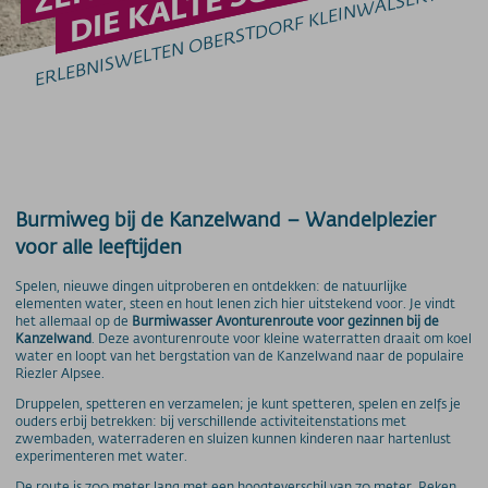
ERLEBNISWELTEN OBERSTDORF KLEINWALSERTAL
GRUPPEN & SCHULEN
Gruppenangebote
Schulklassenangebote
Genuss & Sinne
Preise
Bergbahnen
Burmiweg bij de Kanzelwand – Wandelplezier
Weitere Infos
voor alle leeftijden
SOS / Notfallnummern
Spelen, nieuwe dingen uitproberen en ontdekken: de natuurlijke
elementen water, steen en hout lenen zich hier uitstekend voor. Je vindt
het allemaal op de
Burmiwasser Avonturenroute voor gezinnen bij de
Kanzelwand
. Deze avonturenroute voor kleine waterratten draait om koel
water en loopt van het bergstation van de Kanzelwand naar de populaire
Riezler Alpsee.
Druppelen, spetteren en verzamelen; je kunt spetteren, spelen en zelfs je
ouders erbij betrekken: bij verschillende activiteitenstations met
zwembaden, waterraderen en sluizen kunnen kinderen naar hartenlust
experimenteren met water.
De route is 700 meter lang met een hoogteverschil van 70 meter. Reken