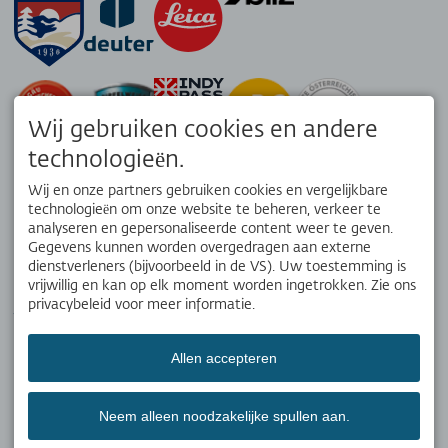
Wij gebruiken cookies en andere
status
technologieën.
Wandelpanor
Wij en onze partners gebruiken cookies en vergelijkbare
technologieën om onze website te beheren, verkeer te
analyseren en gepersonaliseerde content weer te geven.
Webcams en
Gegevens kunnen worden overgedragen aan externe
weer
dienstverleners (bijvoorbeeld in de VS). Uw toestemming is
APP
vrijwillig en kan op elk moment worden ingetrokken. Zie ons
privacybeleid voor meer informatie.
Jouw lokale reisgenoot. Download de gratis OK Bergbahnen app!
Openingstijde
Allen accepteren
Nieuwsbrief
SOCIALE MEDIA
Neem alleen noodzakelijke spullen aan.