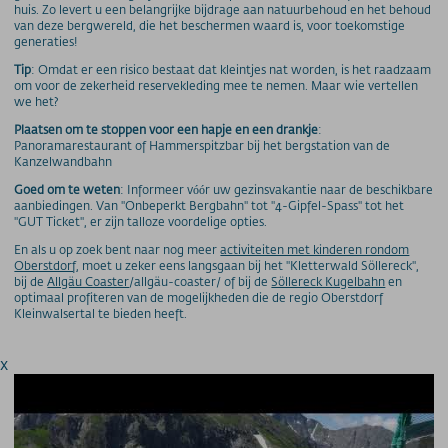
huis. Zo levert u een belangrijke bijdrage aan natuurbehoud en het behoud
van deze bergwereld, die het beschermen waard is, voor toekomstige
generaties!
Tip
: Omdat er een risico bestaat dat kleintjes nat worden, is het raadzaam
om voor de zekerheid reservekleding mee te nemen. Maar wie vertellen
we het?
Plaatsen om te stoppen voor een hapje en een drankje
:
Panoramarestaurant of Hammerspitzbar bij het bergstation van de
Kanzelwandbahn
Goed om te weten
: Informeer vóór uw gezinsvakantie naar de beschikbare
aanbiedingen. Van "Onbeperkt Bergbahn" tot "4-Gipfel-Spass" tot het
"GUT Ticket", er zijn talloze voordelige opties.
En als u op zoek bent naar nog meer
activiteiten met kinderen rondom
Oberstdorf
, moet u zeker eens langsgaan bij het "Kletterwald Söllereck",
bij de
Allgäu Coaster
/allgäu-coaster/ of bij de
Söllereck Kugelbahn
en
optimaal profiteren van de mogelijkheden die de regio Oberstdorf
Kleinwalsertal te bieden heeft.
x