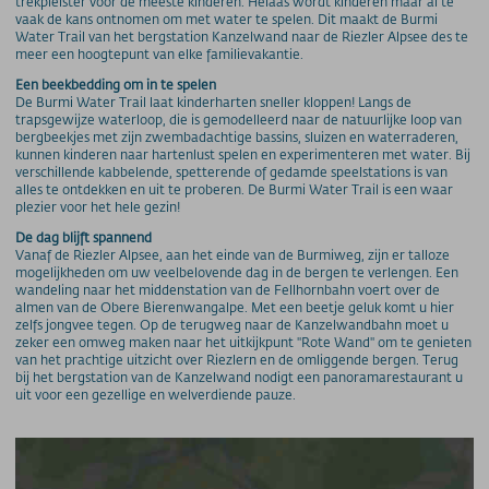
trekpleister voor de meeste kinderen. Helaas wordt kinderen maar al te
vaak de kans ontnomen om met water te spelen. Dit maakt de Burmi
Water Trail van het bergstation Kanzelwand naar de Riezler Alpsee des te
meer een hoogtepunt van elke familievakantie.
Een beekbedding om in te spelen
De Burmi Water Trail laat kinderharten sneller kloppen! Langs de
trapsgewijze waterloop, die is gemodelleerd naar de natuurlijke loop van
bergbeekjes met zijn zwembadachtige bassins, sluizen en waterraderen,
kunnen kinderen naar hartenlust spelen en experimenteren met water. Bij
verschillende kabbelende, spetterende of gedamde speelstations is van
alles te ontdekken en uit te proberen. De Burmi Water Trail is een waar
plezier voor het hele gezin!
De dag blijft spannend
Vanaf de Riezler Alpsee, aan het einde van de Burmiweg, zijn er talloze
mogelijkheden om uw veelbelovende dag in de bergen te verlengen. Een
wandeling naar het middenstation van de Fellhornbahn voert over de
almen van de Obere Bierenwangalpe. Met een beetje geluk komt u hier
zelfs jongvee tegen. Op de terugweg naar de Kanzelwandbahn moet u
zeker een omweg maken naar het uitkijkpunt "Rote Wand" om te genieten
van het prachtige uitzicht over Riezlern en de omliggende bergen. Terug
bij het bergstation van de Kanzelwand nodigt een panoramarestaurant u
uit voor een gezellige en welverdiende pauze.