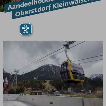
Oberstdorf Kleinwalsertal
Toegankelijk op de berg
Bergspoorweg Onbeperkt
Downloaden
Feedback
Gevonden voorwerpen
Hunde am Berg
Mountainbike transport
Nieuwsbrief
Video's
Weer
Webcams
wifi
PRIJSINFORMATIE
Prijzen - Nebelhornbahn
Prijzen - Fellhorn/Kanzelwand
Prijzen - Söllereckbahn
Prijzen - Walmendingerhorn-kabelbaan