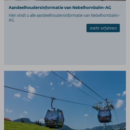
Prijzen - Heuberg
Aandeelhoudersinformatie van Nebelhornbahn-AG
Prijzen - Ifenbahn
Hier vindt u alle aandeelhoudersinformatie van Nebelhornbahn-
Seizoenkaart
AG.
Supersnow jaar- en seizoenkaart
mehr erfahren
Allgäuer Gletscher Card-abonnement
Allgäu 365+ jaarkaart
Gipfel(S)pass meerdaagse tickets
GUT-Ticket meerdaagse tickets
Parkeerprijzen
NASTREVEN
MijnBergNatuur
Maatregelen om de kwaliteit te verbeteren
Aandeelhoudersinformatie
contactpersoon
Verhaal
Technische gegevens
Vacatures