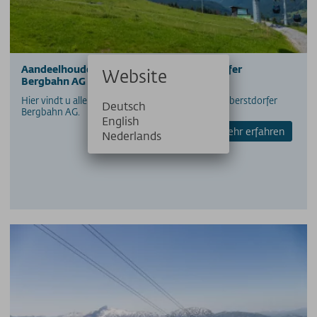
PERS
PARTNERS/LINKS
Aandeelhoudersinformatie van Oberstdorfer
Website
Bergbahn AG
SOS / Notfallnummern
Hier vindt u alle aandeelhoudersinformatie van Oberstdorfer
Deutsch
Bergbahn AG.
English
mehr erfahren
Nederlands