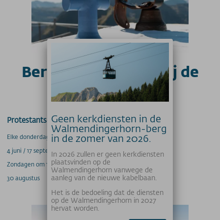
Bergkerkdiensten bij de
preekstoelmuur
Geen kerkdiensten in de
Protestantse bergdiensten bij de Kanzelwand
Walmendingerhorn-berg
in de zomer van 2026.
Elke donderdag om 11:00 uur, indien het weer het toelaat
4 juni / 17 september
In 2026 zullen er geen kerkdiensten
plaatsvinden op de
Zondagen om 11:30 uur, indien het weer het toelaat
Walmendingerhorn vanwege de
aanleg van de nieuwe kabelbaan.
30 augustus
Het is de bedoeling dat de diensten
op de Walmendingerhorn in 2027
hervat worden.