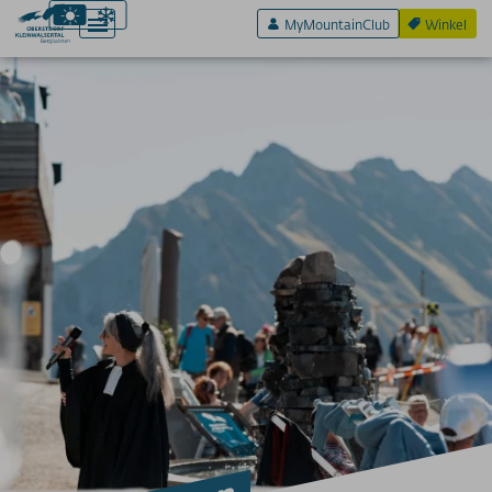
MyMountainClub
Winkel
Actief & Sport
Beleef & Plezier
Plezier en zintuigen
NATUURLIEFHEBBERS
GASTRONOMIE
Restaurants in Fellhorn
Restaurants op Heuberg
Restaurants bij Ifen
Restaurants bij de Nebelhorn
Restaurants bij Söllereck
Restaurants op de Walmendingerhorn
Restaurants bij de Kanzelwand