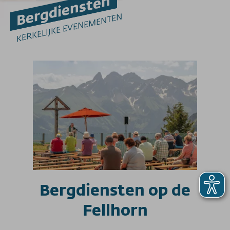
Bergdiensten
EVENEMENTEN
Evenementenkalender
KERKELIJKE EVENEMENTEN
Conferenties en vieringen
Trouwen
400 Summit Brunch
Bergdiensten
Zonsopgangritten
UITZICHT OP DE BERGEN
Fellhorn 2037m
Walserhuis
BLOEMENKALENDER
Tarieven
bergbanen
Verdere informatie
Bergdiensten op de
SOS / Notfallnummern
Fellhorn