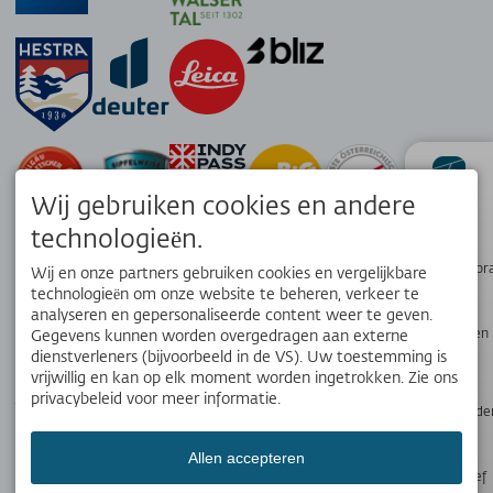
Wij gebruiken cookies en andere
status
technologieën.
Wandelpanor
Wij en onze partners gebruiken cookies en vergelijkbare
technologieën om onze website te beheren, verkeer te
analyseren en gepersonaliseerde content weer te geven.
Webcams en
Gegevens kunnen worden overgedragen aan externe
weer
dienstverleners (bijvoorbeeld in de VS). Uw toestemming is
APP
vrijwillig en kan op elk moment worden ingetrokken. Zie ons
Jouw lokale reisgenoot. Download de gratis OK Bergbahnen app!
privacybeleid voor meer informatie.
Openingstijde
Allen accepteren
Nieuwsbrief
SOCIALE MEDIA