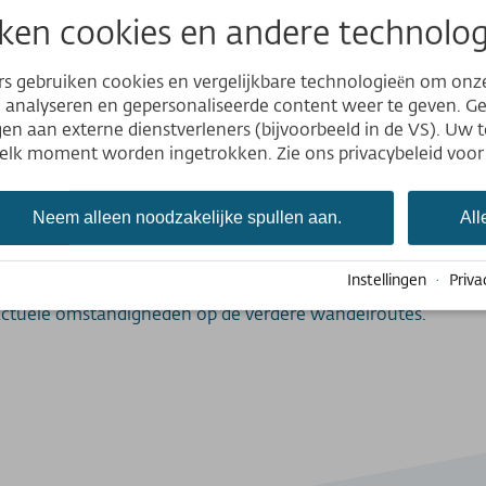
elpaden aangelegd, ideaal voor gemakkelijke wandelingen.
ken cookies en andere technolog
e geplande terugreisdatum van uw bergexcursie achter bij uw
rs gebruiken cookies en vergelijkbare technologieën om onz
 dat de bergredding in geval van nood wordt gewaarschuwd.
Website
e analyseren en gepersonaliseerde content weer te geven. 
hooggebergte kan het weer extreem snel veranderen.
n aan externe dienstverleners (bijvoorbeeld in de VS). Uw 
Deutsch
p elk moment worden ingetrokken. Zie ons privacybeleid voor
ergkleding, stevige, enkelhoge wandelschoenen, zonnebrandcr
English
Nederlands
Neem alleen noodzakelijke spullen aan.
All
ereist bij het oversteken van sneeuwvelden (deze kunnen ook
n.
Instellingen
·
Priva
ar de status van de wandelpaden: /wandergebiete/status-anl
 actuele omstandigheden op de verdere wandelroutes.