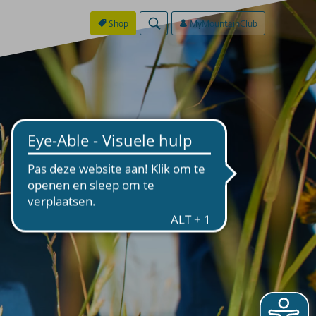
Shop
MyMountainClub