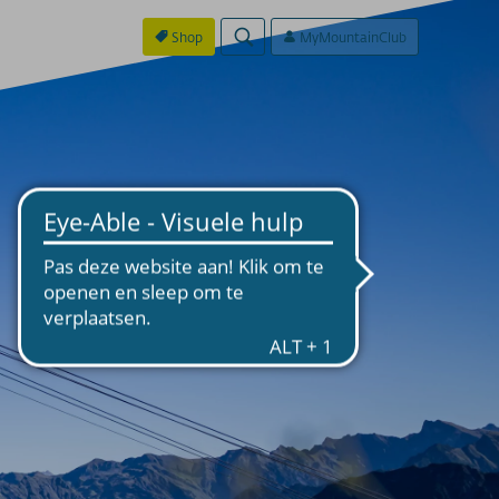
Shop
MyMountainClub