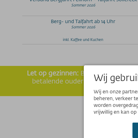
Sommer 2026
Berg- und Talfahrt ab 14 Uhr
Sommer 2026
inkl. Kaffee und Kuchen
Let op gezinnen:
Binnen een gezin b
Wij gebrui
betalende ouder). Alle andere kin
Wij en onze partne
beheren, verkeer t
worden overgedrage
vrijwillig en kan o