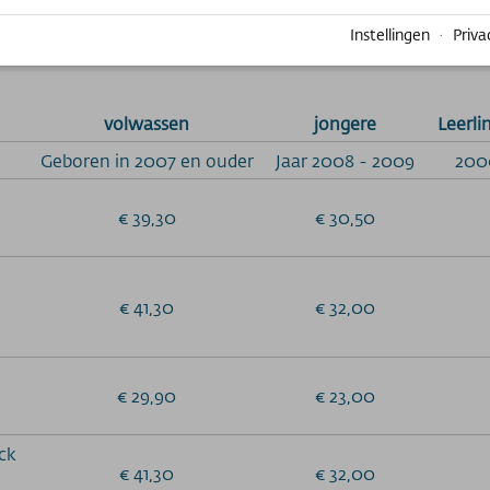
Instellingen
·
Priva
volwassen
jongere
Leerli
Geboren in 2007 en ouder
Jaar 2008 - 2009
200
€ 39,30
€ 30,50
€ 41,30
€ 32,00
€ 29,90
€ 23,00
ck
€ 41,30
€ 32,00