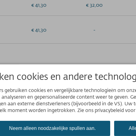
€ 41,30
€ 32,00
€ 41,30
-
etaalt alleen het eerste kind (geboren tuss
ken cookies en andere technolog
deren in het gezin reizen deze zomer gratis!
reizen ook gratis.
rs gebruiken cookies en vergelijkbare technologieën om onz
Website
e analyseren en gepersonaliseerde content weer te geven. 
n aan externe dienstverleners (bijvoorbeeld in de VS). Uw 
Deutsch
p elk moment worden ingetrokken. Zie ons privacybeleid voor
English
Bestel nu online
Nederlands
Neem alleen noodzakelijke spullen aan.
All