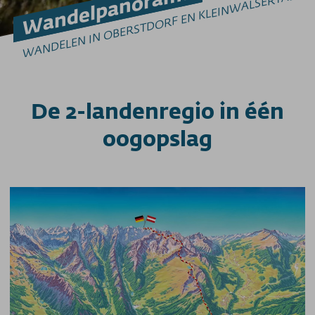
Wandelpanorama
WANDELEN IN OBERSTDORF EN KLEINWALSERTAL
De 2-landenregio in één
oogopslag