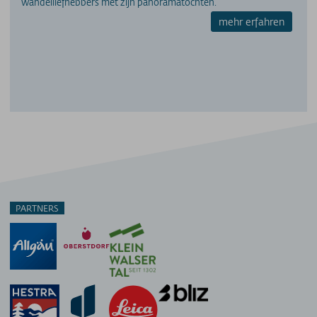
wandelliefhebbers met zijn panoramatochten.
mehr erfahren
PARTNERS