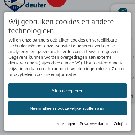
Wij gebruiken cookies en andere
status
technologieën.
Wandelpanor
Wij en onze partners gebruiken cookies en vergelijkbare
technologieën om onze website te beheren, verkeer te
analyseren en gepersonaliseerde content weer te geven.
Webcams en
Gegevens kunnen worden overgedragen aan externe
weer
dienstverleners (bijvoorbeeld in de VS). Uw toestemming is
vrijwillig en kan op elk moment worden ingetrokken. Zie ons
privacybeleid voor meer informatie.
APP
Openingstijde
Jouw lokale reisgenoot. Download de gratis OK Bergbahnen app!
Allen accepteren
Nieuwsbrief
Neem alleen noodzakelijke spullen aan.
SOCIALE MEDIA
Instellingen
·
Privacyverklaring
·
Colofon