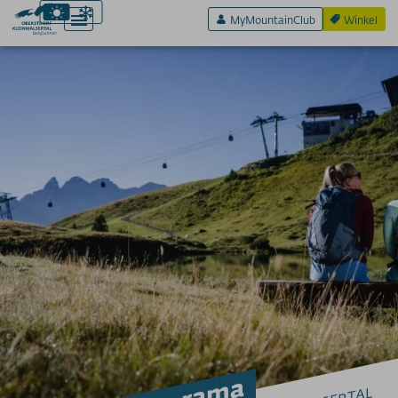
MyMountainClub
Winkel
Actief & Sport
Beleef & Plezier
Plezier en zintuigen
Tarieven
bergbanen
Verdere informatie
SOS / Notfallnummern