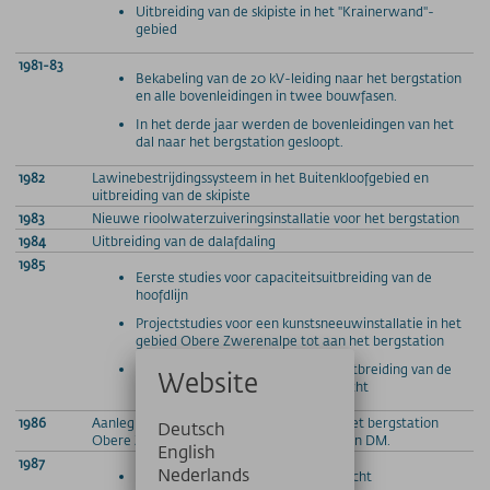
Uitbreiding van de skipiste in het "Krainerwand"-
gebied
1981-83
Bekabeling van de 20 kV-leiding naar het bergstation
en alle bovenleidingen in twee bouwfasen.
In het derde jaar werden de bovenleidingen van het
dal naar het bergstation gesloopt.
1982
Lawinebestrijdingssysteem in het Buitenkloofgebied en
uitbreiding van de skipiste
1983
Nieuwe rioolwaterzuiveringsinstallatie voor het bergstation
1984
Uitbreiding van de dalafdaling
1985
Eerste studies voor capaciteitsuitbreiding van de
hoofdlijn
Projectstudies voor een kunstsneeuwinstallatie in het
gebied Obere Zwerenalpe tot aan het bergstation
Uitbreiding van de dalafdaling en uitbreiding van de
Website
lawinebestrijding in de Buitenschlucht
1986
Aanleg van de kunstsneeuwinstallatie bij het bergstation
Deutsch
Obere Zwerenalpe. Bouwkosten: 1,5 miljoen DM.
English
1987
Nederlands
Lawinebestrijding in de Buitenschlucht