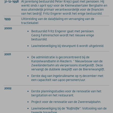
31-12-1998
Al jarenlang bestuurslid Peter Krejci gaat met pensioen. Hij
werkt sinds 1 april 1957 voor de Kleinwalsertaler Bergbahn en
was uiteindelijk primair verantwoordelijk voor de financiën
van het bedrijf. Fritz Engerer wordt het enige bestuurslid.
1999
Uitbreiding van de dalafdaling en vervanging van de
tractiekabel
2000
Bestuurslid Fritz Engerer gaat met pensioen.
Georg Fahrenschon wordt het nieuwe enige
bestuurslid.
Lawinebeveiliging bij steunpunt 6 wordt uitgebreid.
2001
De administratie is geconcentreerd bij de
Kanzelwandbahn in Riezlern. * Nieuwbouw van de
Zweiländerbahn als vierpersoons stoeltjeslift. Deze
vervangt de dubbele sleeplift van de Bierenwanglift.
Eerste dag van ingebruikname op 15 december met
een capaciteit van 2400 personen/uur.
2002
Eerste planningsstudies voor de renovatie van het
bergstation en het restaurant.
Project voor de renovatie van de Zwerenalpbahn.
Lawinebeveiliging bij de "Roßhöfle": Voltooiing van de
tweede bouwfase.