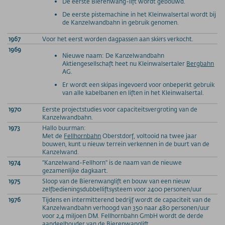
De eerste Bierenwang-lift wordt gebouwd.
De eerste pistemachine in het Kleinwalsertal wordt bij
PRESSE
de Kanzelwandbahn in gebruik genomen.
PARTNERS/LINKS
1967
Voor het eerst worden dagpassen aan skiërs verkocht.
1969
Nieuwe naam: De Kanzelwandbahn
SOS / Notfallnummern
Aktiengesellschaft heet nu Kleinwalsertaler
Bergbahn
AG.
Er wordt een skipas ingevoerd voor onbeperkt gebruik
van alle kabelbanen en liften in het Kleinwalsertal.
1970
Eerste projectstudies voor capaciteitsvergroting van de
Kanzelwandbahn.
1973
Hallo buurman:
Met de
Fellhornbahn
Oberstdorf, voltooid na twee jaar
bouwen, kunt u nieuw terrein verkennen in de buurt van de
Kanzelwand.
1974
"Kanzelwand-Fellhorn" is de naam van de nieuwe
gezamenlijke dagkaart.
1975
Sloop van de Bierenwanglift en bouw van een nieuw
zelfbedieningsdubbelliftsysteem voor 2400 personen/uur
1976
Tijdens en intermitterend bedrijf wordt de capaciteit van de
Kanzelwandbahn verhoogd van 350 naar 480 personen/uur
voor 2,4 miljoen DM. Fellhornbahn GmbH wordt de derde
aandeelhouder van de Bierenwanglift.