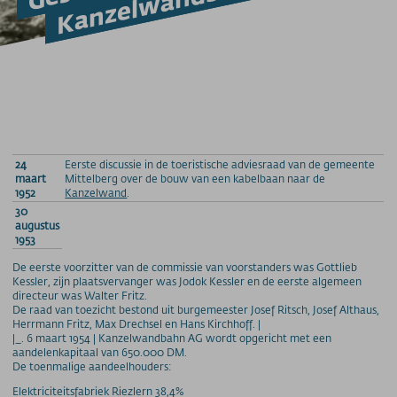
Kanzelwandbahn
Barrierefrei am Berg
Bergbahn Unlimited
Downloads
Feedback
Fundbüro
Hunde am Berg
Mountainbike-Beförderung
Newsletter
24
Eerste discussie in de toeristische adviesraad van de gemeente
maart
Mittelberg over de bouw van een kabelbaan naar de
Videos
1952
Kanzelwand
.
Wetter
30
augustus
Webcams
1953
WLAN
De eerste voorzitter van de commissie van voorstanders was Gottlieb
Kessler, zijn plaatsvervanger was Jodok Kessler en de eerste algemeen
PREISINFORMATIONEN
directeur was Walter Fritz.
De raad van toezicht bestond uit burgemeester Josef Ritsch, Josef Althaus,
Preise - Nebelhornbahn
Herrmann Fritz, Max Drechsel en Hans Kirchhoff. |
|_. 6 maart 1954 | Kanzelwandbahn AG wordt opgericht met een
Preise - Fellhorn/Kanzelwand
aandelenkapitaal van 650.000 DM.
Preise - Söllereckbahn
De toenmalige aandeelhouders:
Preise - Walmendingerhornbahn
Elektriciteitsfabriek Riezlern 38,4%