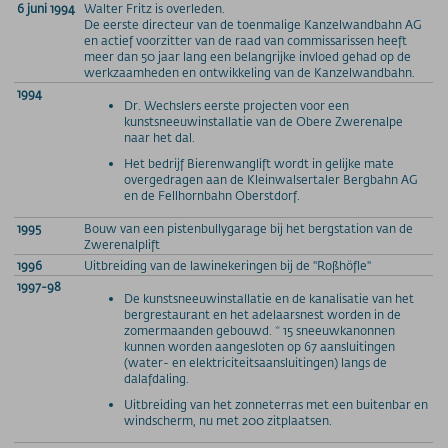
6 juni 1994
Walter Fritz is overleden.
De eerste directeur van de toenmalige Kanzelwandbahn AG
en actief voorzitter van de raad van commissarissen heeft
meer dan 50 jaar lang een belangrijke invloed gehad op de
werkzaamheden en ontwikkeling van de Kanzelwandbahn.
1994
Dr. Wechslers eerste projecten voor een
kunstsneeuwinstallatie van de Obere Zwerenalpe
naar het dal.
Het bedrijf Bierenwanglift wordt in gelijke mate
overgedragen aan de Kleinwalsertaler Bergbahn AG
en de Fellhornbahn Oberstdorf.
1995
Bouw van een pistenbullygarage bij het bergstation van de
Zwerenalplift
1996
Uitbreiding van de lawinekeringen bij de "Roßhöfle"
1997-98
De kunstsneeuwinstallatie en de kanalisatie van het
bergrestaurant en het adelaarsnest worden in de
zomermaanden gebouwd. * 15 sneeuwkanonnen
kunnen worden aangesloten op 67 aansluitingen
(water- en elektriciteitsaansluitingen) langs de
dalafdaling.
Uitbreiding van het zonneterras met een buitenbar en
windscherm, nu met 200 zitplaatsen.