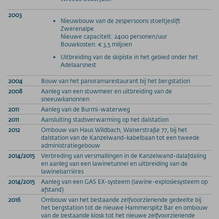
2003
Nieuwbouw van de zespersoons stoeltjeslift
Zwerenalpe.
Nieuwe capaciteit: 2400 personen/uur
Bouwkosten: € 3,5 miljoen
Uitbreiding van de skipiste in het gebied onder het
Adelaarsnest
2004
Bouw van het panoramarestaurant bij het bergstation
2008
Aanleg van een stuwmeer en uitbreiding van de
sneeuwkanonnen
2011
Aanleg van de Burmi-waterweg
2011
Aansluiting stadsverwarming op het dalstation
2012
Ombouw van Haus Wildbach, Walserstraße 77, bij het
dalstation van de Kanzelwand-kabelbaan tot een tweede
administratiegebouw
2014/2015
Verbreding van versmallingen in de Kanzelwand-dalafdaling
en aanleg van een lawinetunnel en uitbreiding van de
lawinebarrières
2014/2015
Aanleg van een GAS EX-systeem (lawine-explosiesysteem op
afstand)
2016
Ombouw van het bestaande zelfvoorzienende gedeelte bij
het bergstation tot de nieuwe Hammerspitz Bar en ombouw
van de bestaande kiosk tot het nieuwe zelfvoorzienende