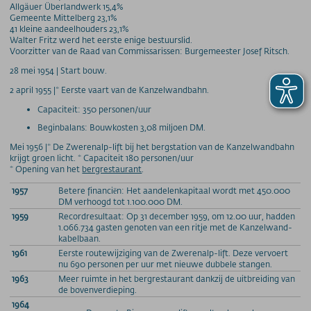
Allgäuer Überlandwerk 15,4%
Preise - Heuberg
Gemeente Mittelberg 23,1%
Preise - Ifenbahn
41 kleine aandeelhouders 23,1%
Walter Fritz werd het eerste enige bestuurslid.
Saisonkarte
Voorzitter van de Raad van Commissarissen: Burgemeester Josef Ritsch.
Superschnee Jahres- & Saisonkarte
28 mei 1954 | Start bouw.
Saisonkarte Allgäu-Gletscher-Card
2 april 1955 |* Eerste vaart van de Kanzelwandbahn.
Jahreskarte Allgäu 365+
Capaciteit: 350 personen/uur
Gipfel(S)pass Mehrtageskarten
Beginbalans: Bouwkosten 3,08 miljoen DM.
GUT-Ticket Mehrtageskarten
Mei 1956 |* De Zwerenalp-lift bij het bergstation van de Kanzelwandbahn
Parkplatzpreise
krijgt groen licht. * Capaciteit 180 personen/uur
* Opening van het
bergrestaurant
.
UNTERNEHMEN
1957
Betere financiën: Het aandelenkapitaal wordt met 450.000
MyMountainNature
DM verhoogd tot 1.100.000 DM.
1959
Recordresultaat: Op 31 december 1959, om 12.00 uur, hadden
Maßnahmen zur Qualitätsverbesserung
1.066.734 gasten genoten van een ritje met de Kanzelwand-
Aktionärsinfos
kabelbaan.
1961
Eerste routewijziging van de Zwerenalp-lift. Deze vervoert
Ansprechpartner
nu 690 personen per uur met nieuwe dubbele stangen.
Geschichte
1963
Meer ruimte in het bergrestaurant dankzij de uitbreiding van
de bovenverdieping.
Technische Daten
1964
Freie Stellen