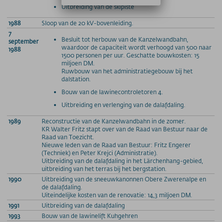
Uitbreiding van de skipiste
1988
Sloop van de 20 kV-bovenleiding.
7
Besluit tot herbouw van de Kanzelwandbahn,
september
waardoor de capaciteit wordt verhoogd van 500 naar
1988
1500 personen per uur. Geschatte bouwkosten: 15
miljoen DM.
Ruwbouw van het administratiegebouw bij het
dalstation.
Bouw van de lawinecontroletoren 4.
Uitbreiding en verlenging van de dalafdaling.
1989
Reconstructie van de Kanzelwandbahn in de zomer.
KR Walter Fritz stapt over van de Raad van Bestuur naar de
Raad van Toezicht.
Nieuwe leden van de Raad van Bestuur: Fritz Engerer
(Techniek) en Peter Krejci (Administratie).
Uitbreiding van de dalafdaling in het Lärchenhang-gebied,
uitbreiding van het terras bij het bergstation.
1990
Uitbreiding van de sneeuwkanonnen Obere Zwerenalpe en
de dalafdaling.
Uiteindelijke kosten van de renovatie: 14,3 miljoen DM.
1991
Uitbreiding van de dalafdaling
1993
Bouw van de lawinelift Kuhgehren