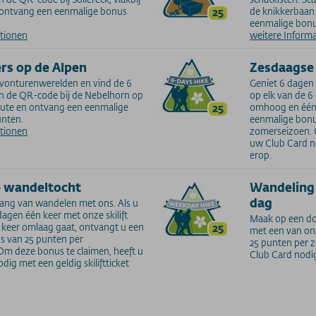
n ontvang een eenmalige bonus
25
de knikkerbaan 
eenmalige bonu
ationen
weitere Inform
rs op de Alpen
Zesdaagse
avonturenwerelden en vind de 6
Geniet 6 dagen 
an de QR-code bij de Nebelhorn op
op elk van de 6
route en ontvang een eenmalige
25
omhoog en één 
unten.
eenmalige bonu
ationen
zomerseizoen. 
uw Club Card no
erop.
 wandeltocht
Wandeling
dag
lang van wandelen met ons. Als u
dagen één keer met onze skilift
Maak op een do
keer omlaag gaat, ontvangt u een
25
met een van onz
s van 25 punten per
25 punten per 
m deze bonus te claimen, heeft u
Club Card nodig
ig met een geldig skiliftticket