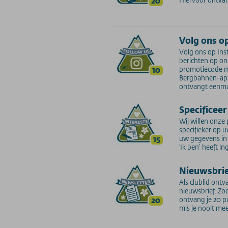
20
Volg ons o
Volg ons op Ins
berichten op on
10
promotiecode me
Bergbahnen-app 
ontvangt eenmal
Specificeer
Wij willen onze
specifieker op 
15
uw gegevens in d
‘Ik ben’ heeft i
Nieuwsbri
Als clublid ont
nieuwsbrief. Zod
20
ontvang je 20 pu
mis je nooit m