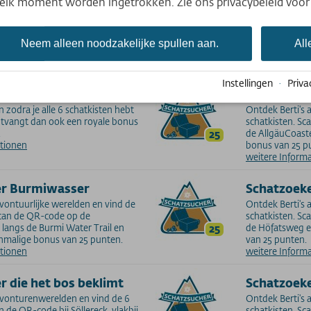
Deutsch
p elk moment worden ingetrokken. Zie ons privacybeleid voor
English
otospots. Scan de QR-code bij
Ontdek onze 7 f
 het Berghaus Schönblick en
informatiepunt 
Nederlands
ten (eenmalige bonus).
25
kabelbaan Wal
Neem alleen noodzakelijke spullen aan.
All
ationen
punten (eenmal
weitere Inform
Instellingen
·
Priva
Schatzoeke
n zodra je alle 6 schatkisten hebt
Ontdek Berti's
ntvangt dan ook een royale bonus
schatkisten. Sca
.
25
de AllgäuCoast
ationen
bonus van 25 p
weitere Inform
er Burmiwasser
Schatzoek
avontuurlijke werelden en vind de
Ontdek Berti's
Scan de QR-code op de
schatkisten. Sc
langs de Burmi Water Trail en
25
de Höfatsweg e
nmalige bonus van 25 punten.
van 25 punten.
ationen
weitere Inform
r die het bos beklimt
Schatzoeke
avonturenwerelden en vind de 6
Ontdek Berti's
n de QR-code bij Söllereck, vlakbij
schatkisten. Sca