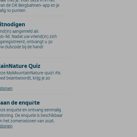
van de OK Bergbahnen-app en je
lig 10 punten.
itnodigen
end(in) aangemeld als
-lid. Nadat uw vriend(in) zich
 geregistreerd, ontvangt u 30
w clubcode bij de hand!
ainNature Quiz
nze MyMountainNature-quiz! Als
oed beantwoordt, krijg je 20
ationen
aan de enquête
ze enquête en ontvang eenmalig
eloning. De enquête is beschikbaar
an het zomerseizoen van 2026.
ationen