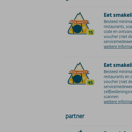
Eet smakeli
Besteed minimaa
restaurants, sc
15
code en ontvang
voucher (niet d
servicemedewer
weitere Inform
Eet smakeli
Besteed minimaa
restaurants en 
45
voucher (niet d
servicemedewerk
zelfbedieningsr
scannen.
weitere Inform
partner