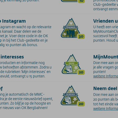
10
Club-gedeelte 
ontvangt eenma
p Instagram
Vrienden u
tagram en wacht op de relevante
U heeft een vri
s kanaal. Daar delen we de
MyMountainClub
t je. Voer deze code in de OK
30
succesvol heeft
in bij het Club-gedeelte en je
punten. Houd u
ig 10 punten als bonus.
 interesses
MijnMount
 producten en informatie nog
Doe mee aan o
uw behoeften afstemmen. Zodra u
je alle vragen g
e rubrieken ‘Mijn interesses’ en
20
punten!
ngevuld, ontvangt u 15 punten.
weitere Inform
ef
Neem deel 
vang je automatisch de MMC-
Doe mee aan on
ra je de eerste nieuwsbrief opent,
20 punten als b
nten. Zo blijf je op de hoogte en
20
tot het einde v
eer nieuws van OK Bergbahnen!
weitere Inform