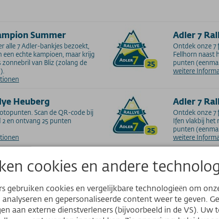
hampion Summer
Adler 7 Ral
r alle 7 Adler-bankjes bezoekt,
Ontdek onze 7 f
en een echte kampioen, maar krijg
Fellhorn naast 
s zonnebril van Bliz (zolang de
25
punten (eenmal
).
weitere Inform
ationen
llye Heuberg
Adler 7 Ral
otopunten. Scan de QR-code bij
Ontdek onze 7 f
 2 en ontvang 25 punten
Ifen vlakbij he
25
punten (eenmal
ationen
weitere Inform
llye Kanzelwand
Adler 7 Ra
ken cookies en andere technolog
fotospots. Scan de QR-code op de
Ontdek onze 7 f
het bergstation en ontvang 25
Nebelhorn op d
rs gebruiken cookies en vergelijkbare technologieën om onz
g).
25
punten (eenmal
ationen
weitere Inform
Website
e analyseren en gepersonaliseerde content weer te geven. 
n aan externe dienstverleners (bijvoorbeeld in de VS). Uw 
ly Söllereck
Adler 7 Ra