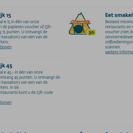
jk 15
Eet smakel
l € 15 in één van onze
Besteed minimaa
an de papieren voucher of QR-
restaurants en
 15 punten. U ontvangt de
30
voucher (niet d
e kassabon) van een van de
servicemedewer
kers.
zelfbedienings
ationen
scannen.
weitere Inform
jk 45
l € 45,- in één van onze
ontvang 45 punten. U ontvangt de
e kassabon) van een van de
ers. In de
estaurants kunt u de QR-code
ationen