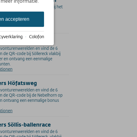
 meer informatie.
otospots. Scan de QR-code bij het
naast het dalstation van de
mendingerhorn en ontvang 25
en accepteren
ige bonus).
ationen
cyverklaring
·
Colofon
rs AllgäuCoaster
 avonturenwerelden en vind de 6
n de QR-code bij Söllereck vlakbij
er en ontvang een eenmalige
unten.
ationen
ers Höfatsweg
 avonturenwerelden en vind de 6
an de QR-code bij de Nebelhorn op
n ontvang een eenmalige bonus
ationen
rs Söllis-ballenrace
 avonturenwerelden en vind de 6
n de QR-code bij Söllereck, vlakbij