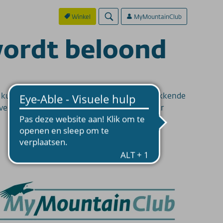
Winkel
MyMountainClub
wordt beloond
n kunnen niet alleen genieten van indrukwekkende
rzamelen! Dus, ga actief aan de slag, spaar