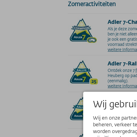
Zomeractiviteiten
Adler 7-C
Als je deze zome
ben je niet alle
je ook een grati
voorraad strekt!
weitere Inform
Adler 7-Ra
Ontdek onze 7 f
Heuberg op pad
25
(eenmalig).
weitere Inform
Adler 7-Ra
Wij gebrui
Ontdek onze 7 
Kanzelwand bij 
Wij en onze partne
25
punten (eenmali
weitere Inform
beheren, verkeer t
worden overgedrage
Adler 7 Ral