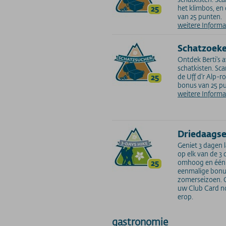
25
het klimbos, e
van 25 punten.
weitere Inform
Schatzoeke
Ontdek Berti's 
schatkisten. Sc
25
de Uff d'r Alp-
bonus van 25 p
weitere Inform
Driedaagse
Geniet 3 dagen 
op elk van de 3 
25
omhoog en één 
eenmalige bonu
zomerseizoen. O
uw Club Card nod
erop.
gastronomie