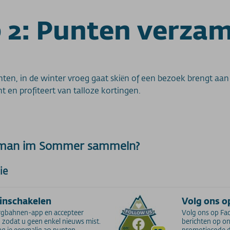
 2: Punten verza
ten, in de winter vroeg gaat skiën of een bezoek brengt aan
n profiteert van talloze kortingen.
 man im Sommer sammeln?
ie
inschakelen
Volg ons o
gbahnen-app en accepteer
Volg ons op Fa
zodat u geen enkel nieuws mist.
berichten op on
g je eenmalig 20 punten.
promotiecode da