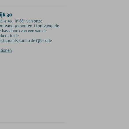
ijk 30
l € 30,- in één van onze
 ontvang 30 punten. U ontvangt de
e kassabon) van een van de
kers. In de
restaurants kunt u de QR-code
ationen