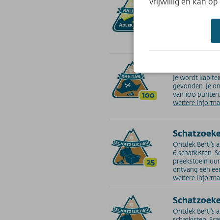
vrijwillig en kan o
Ontdek onze 7 f
Söllereck naast
25
ontvang 25 pun
weitere Inform
kapitein
Je wordt kapitei
gevonden. Je o
100
van 100 punten
weitere Inform
Schatzoek
Ontdek Berti's 
6 schatkisten. 
25
preekstoelmuur 
ontvang een ee
weitere Inform
Schatzoeke
Ontdek Berti's 
schatkisten. Sca