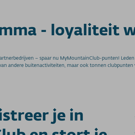
ma - loyaliteit 
ij partnerbedrijven – spaar nu MyMountainClub-punten! Lede
an andere buitenactiviteiten, maar ook tonnen clubpunten ve
streer je in
b en stort je