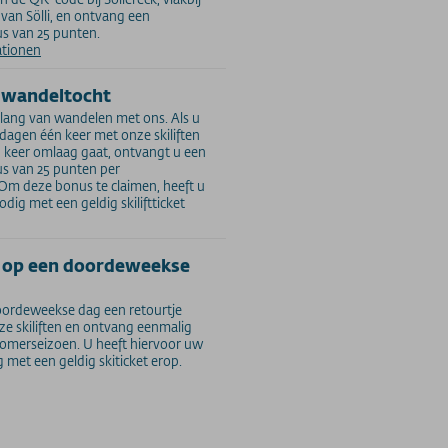
van Sölli, en ontvang een
s van 25 punten.
ationen
 wandeltocht
lang van wandelen met ons. Als u
 dagen één keer met onze skiliften
keer omlaag gaat, ontvangt u een
s van 25 punten per
Om deze bonus te claimen, heeft u
dig met een geldig skiliftticket
 op een doordeweekse
ordeweekse dag een retourtje
e skiliften en ontvang eenmalig
zomerseizoen. U heeft hiervoor uw
 met een geldig skiticket erop.