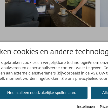
ken cookies en andere technolog
K Bergbahnen-app en profiteer van alle 
MyMountainClub!
rs gebruiken cookies en vergelijkbare technologieën om onz
e analyseren en gepersonaliseerde content weer te geven. 
Meer informatie over de app
n aan externe dienstverleners (bijvoorbeeld in de VS). Uw 
p elk moment worden ingetrokken. Zie ons privacybeleid voor
Neem alleen noodzakelijke spullen aan.
All
Instellingen
·
Priva