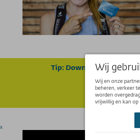
Wij gebrui
Tip: Download de gratis O
Wij en onze partne
beheren, verkeer t
worden overgedrage
vrijwillig en kan o
x