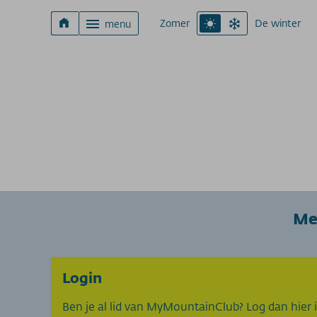
Zomer
De winter
menu
Me
Login
Ben je al lid van MyMountainClub? Log dan hier i