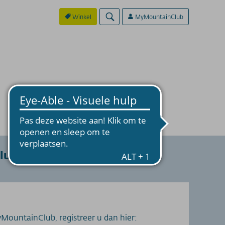
Winkel
MyMountainClub
lub
MountainClub, registreer u dan hier: