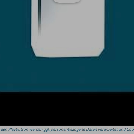
auf den Playbutton werden ggf. personenbezogene Daten verarbeitet und Cook