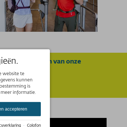
ieën.
functionaliteiten van onze
e website te
Gegevens kunnen
toestemming is
 meer informatie.
en accepteren
cyverklaring
·
Colofon