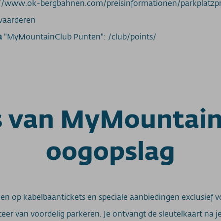
s://www.ok-bergbahnen.com/preisinformationen/parkplatzpr
aarderen
a
"MyMountainClub Punten": /club/points/
s van MyMountain
oogopslag
en op kabelbaantickets en speciale aanbiedingen exclusief v
fiteer van voordelig parkeren. Je ontvangt de sleutelkaart na j