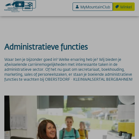
MyMountainClub
Winkel
Actief & Sport
Administratieve functies
Beleef & Plezier
Waar ben je bijzonder goed in? Welke ervaring heb je? Wij bieden je
afwisselende carrièremogelijkheden met interessante taken in de
Plezier en zintuigen
administratieve sector. Of het nu gaat om secretariaat, boekhouding,
marketing, sales of personeelszaken, er staan je boeiende administratieve
Tarieven
functies te wachten bij OBERSTDORF · KLEINWALSERTAL BERGBAHNEN!
bergbanen
Verdere informatie
SERVICE VAN A TOT Z
Aankomst
App