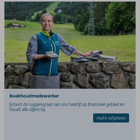
PERS
PARTNERS/LINKS
SOS / Notfallnummern
Boekhoudmedewerker
Jij bent de ruggengraat van ons bedrijf op financieel gebied en
houdt alle cijfers bij.
mehr erfahren