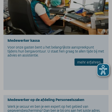
Vacatures voor administratie
Toegankelijk op de berg
Bergspoorweg Onbeperkt
Downloaden
Feedback
Gevonden voorwerpen
Hunde am Berg
Mountainbike transport
Medewerker kassa
Nieuwsbrief
Voor onze gasten bent u het belangrijkste aanspreekpunt
tijdens hun bergavontuur. U staat hen graag te allen tijde bij met
Video's
advies en assistentie.
Weer
mehr erfahren
Webcams
wifi
PRIJSINFORMATIE
Prijzen - Nebelhornbahn
Prijzen - Fellhorn/Kanzelwand
Medewerker op de afdeling Personeelszaken
Prijzen - Söllereckbahn
Werk je secuur en ben je een expert op het gebied van
Prijzen - Walmendingerhorn-kabelbaan
gegevensbescherming? Dan ben je bij ons aan het juiste adres.