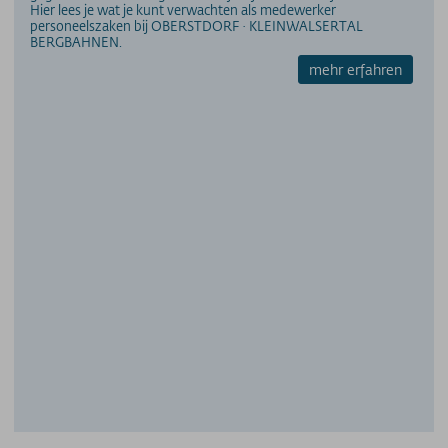
Hier lees je wat je kunt verwachten als medewerker
Prijzen - Heuberg
personeelszaken bij OBERSTDORF · KLEINWALSERTAL
Prijzen - Ifenbahn
BERGBAHNEN.
Seizoenkaart
mehr erfahren
Supersnow jaar- en seizoenkaart
Allgäuer Gletscher Card-abonnement
Allgäu 365+ jaarkaart
Gipfel(S)pass meerdaagse tickets
GUT-Ticket meerdaagse tickets
Parkeerprijzen
NASTREVEN
MijnBergNatuur
Maatregelen om de kwaliteit te verbeteren
Aandeelhoudersinformatie
contactpersoon
Verhaal
Technische gegevens
Vacatures