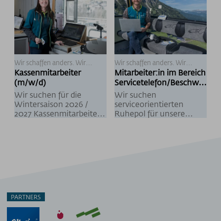
Wir schaffen anders. Wir
Wir schaffen anders. Wir
schaffen familienfreundlich.
schaffen Aufmerksamkeit.
Kassenmitarbeiter
Mitarbeiter:in im Bereich
(m/w/d)
Servicetelefon/Beschwer
demanagement
Wir suchen für die
Wir suchen
(M/W/D)
Wintersaison 2026 /
serviceorientierten
2027 Kassenmitarbeiter
Ruhepol für unsere
(m/w/d). Du bist
Gäste
heimatverbunden und
arbeitest gerne mit
Menschen? Dann bist du
genau richtig im Team
der OBERSTDORF ·
KLEINWALSERTAL
BERGBAHNEN.
PARTNERS