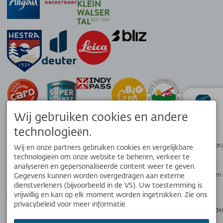
Wij gebruiken cookies en andere
status
technologieën.
Wandelpanor
Wij en onze partners gebruiken cookies en vergelijkbare
technologieën om onze website te beheren, verkeer te
analyseren en gepersonaliseerde content weer te geven.
Webcams en
Gegevens kunnen worden overgedragen aan externe
APP
weer
dienstverleners (bijvoorbeeld in de VS). Uw toestemming is
Jouw lokale reisgenoot. Download de gratis OK Bergbahnen app!
vrijwillig en kan op elk moment worden ingetrokken. Zie ons
privacybeleid voor meer informatie.
Openingstijde